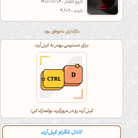
تاریخ انتشار : 1401/07/04
بازدید : 4,209
بارگذاری ناموفق بود
اگه خسته شدی، با گوشی ادامه بده!
دراز بکش و کپل‌آرت رو اسکرول کن(:
کانال تلگرام کپل‌آرت