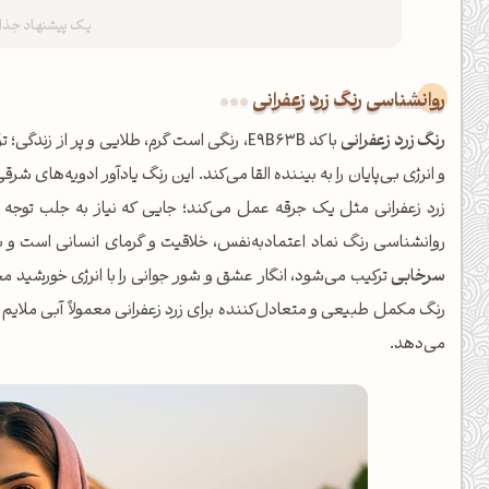
کانال ایــتا
کانال بلـــه
روانشناسی رنگ زرد زعفرانی
اَپ اندروید
اَپ ویندوز
رنگ زرد زعفرانی
با کد E9B63B، رنگی است گرم، طلایی و پر از 
و انرژی بی‌پایان را به بیننده القا می‌کند. این رنگ یادآور ادویه‌های
زرد زعفرانی مثل یک جرقه عمل می‌کند؛ جایی که نیاز به جلب توجه
روانشناسی رنگ نماد اعتمادبه‌نفس، خلاقیت و گرمای انسانی است 
سرخابی
ترکیب می‌شود، انگار عشق و شور جوانی را با انرژی خورشید م
رنگ مکمل طبیعی و متعادل‌کننده برای زرد زعفرانی معمولاً آبی ملایم 
می‌دهد.