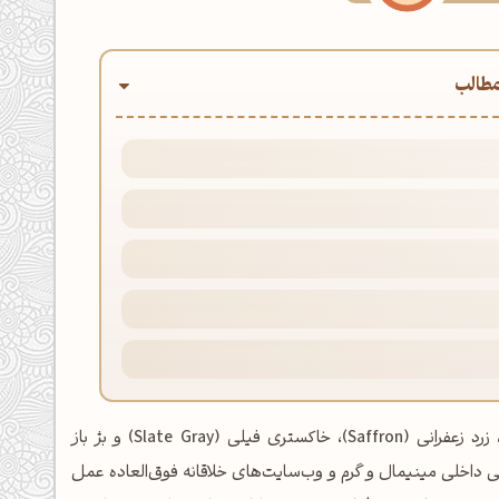
طالب
این پالت رنگ پر انرژی از چهار رنگ اصلی سرخابی (Orchid Pink)، زرد زعفرانی (Saffron)، خاکستری فیلی (Slate Gray) و بژ باز
احی داخلی مینیمال و گرم و وب‌سایت‌های خلاقانه فوق‌العاده عمل