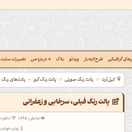
+
ارهای گرافیکی
طرح‌لایه‌باز
ویدئو
بلاگ
درباره من
تغییرات سایت
خت پالت از تصویر
درباره‌من
کپل‌آرت
پالت رنگ صورتی
پالت رنگ گرم
پالت‌های رنگ
یب رنگ‌ها باهم
سفارش پروژه
تن نام رنگ با کد Hex
تماس با ‌من
پالت رنگ فیلی، سرخابی و زعفرانی
تخراج کد رنگ از عکس
سوالات متداول‌‌
نمایش: 1,695
دانلود: 525
خت پالت رنگ با هوش‌مصنوعی
زمان خواندن: 5 دقی