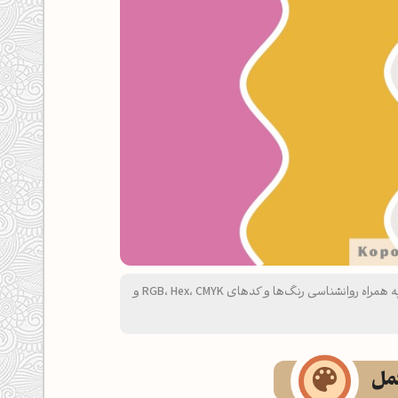
پالت رنگ خاکستری فیلی، سرخابی ملایم، زرد زعفرانی و بژ باز به همراه روانشناسی رنگ‌ها و کدهای RGB، Hex، CMYK و
کمل