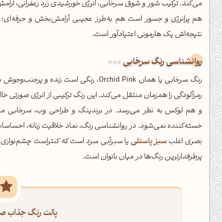
می‌کند. ترکیب شور و شوق سرخابی، انرژی خورشیدی زرد زعفرانی، آرا
هم پرانرژی و جسور است هم به‌طرز عجیبی آرامش‌بخش و حرفه‌ای؛ ان
نتیجه‌اش یک هارمونی اعتیادآور است.
روانشناسی رنگ سرخابی
رنگ سرخابی یا همان Orchid Pink، رنگی است
رمزآلودگی را همزمان منتقل می‌کند. این رنگ ترکیبی از انرژی صورتی
و هم لوکس به نظر می‌رسد. در برندینگ و طراحی وب، سرخابی مثل
خسته‌کننده نمی‌شود. در روانشناسی رنگ، نماد خلاقیت زنانه، احسا
بصری اغلب
سبز پاستلی
یا سبزآبی سرد است که کنتراست چشم‌نوازی ایج
پرطرفدارترین رنگ‌ها در میان بانوان است.
صبحت بخیر❤️
کپل‌آرت رو دنبال کن!
کانال تلگرام
اینستاگرام
پالت رنگ جذاب صو