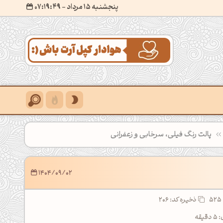
پنجشنبه 15 مرداد
- ۰۷:۱۹:۵۲
پالت رنگ فیلی، سرخابی و زعفرانی
1404/09/02
ذخیره کد: 206
قه