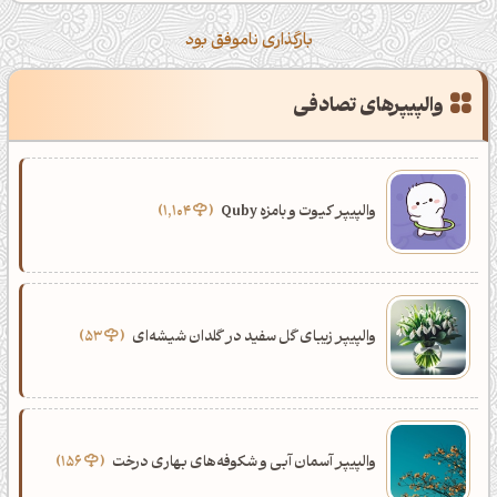
ظهرت بخیر❤️
کپل‌آرت رو دنبال کن!
بارگذاری ناموفق بود
کانال تلگرام
اینستاگرام
والپیپرهای تصادفی
کانال ایــتا
کانال بلـــه
اَپ اندروید
اَپ ویندوز
والپیپر کیوت و بامزه Quby
1,104
والپیپر زیبای گل سفید در گلدان شیشه‌ای
53
والپیپر آسمان آبی و شکوفه‌های بهاری درخت
156