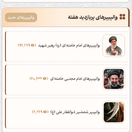
والپیپرهای پربازدید هفته
والپیپرهای جدید
والپیپرهای امام خامنه‌ای (ره) رهبر شهید
92,279
والپیپرهای امام مجتبی خامنه‌ای
60,632
والپیپر شمشیر ذوالفقار علی (ع)
6,269