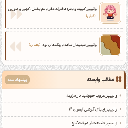
والپیپر کیوت و بامزه دخترانه مغز با تم بنفش، کرمی و صورتی
قبلی
والپیپر مینیمال ساده با رنگ‌های نود
بعدی
مطالب وابسته
پیشنهاد شده
والپیپر غروب خورشید در مزرعه
والپیپر زیبای گوشی آیفون 14
والپیپر طبیعت از درخت کاج