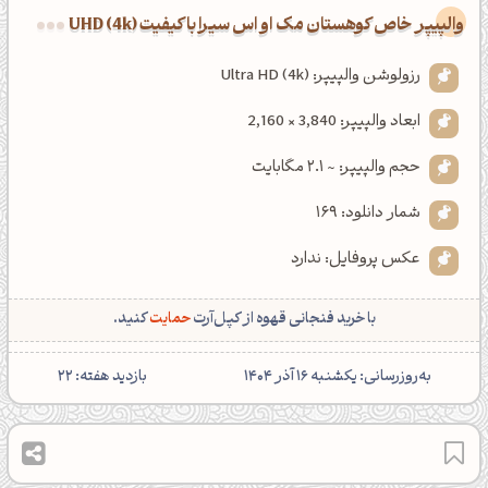
والپیپر خاص کوهستان مک او اس سیرا با کیفیت UHD (4k)
رزولوشن والپیپر: Ultra HD (4k)
ابعاد والپیپر: 3,840 × 2,160
حجم والپیپر: ~ 2.1 مگابایت
شمار دانلود: 169
عکس پروفایل: ندارد
با خرید فنجانی قهوه از کپل‌آرت
حمایت
کنید.
‌به‌روزرسانی: یکشنبه 16 آذر 1404
بازدید هفته: 22