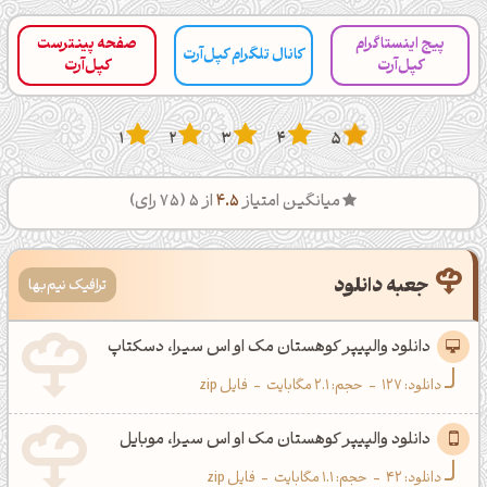
پیج اینستاگرام
صفحه پینترست
کانال تلگرام کپل‌آرت
کپل‌آرت
کپل‌آرت
1
2
3
4
5
میانگین امتیاز
4.5
از 5 (
75
رای)
جعبه دانلود
ترافیک نیم‌بها
دانلود والپیپر کوهستان مک او اس سیرا، دسکتاپ
دانلود:
127
-
حجم: 2.1 مگابایت
-
فایل zip
دانلود والپیپر کوهستان مک او اس سیرا، موبایل
دانلود:
42
-
حجم: 1.1 مگابایت
-
فایل zip