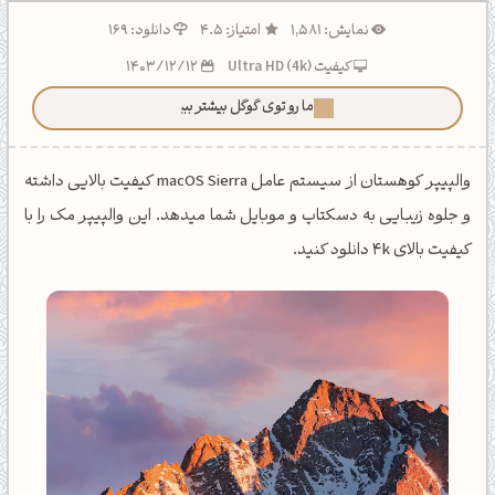
نمایش: 1,581
امتیاز: 4.5
دانلود: 169
کیفیت Ultra HD (4k)
1403/12/12
ما رو توی گوگل بیشتر ببین!
والپیپر کوهستان از سیستم عامل macOS Sierra کیفیت بالایی داشته
و جلوه زیبایی به دسکتاپ و موبایل شما میدهد. این والپیپر مک را با
کیفیت بالای 4k دانلود کنید.