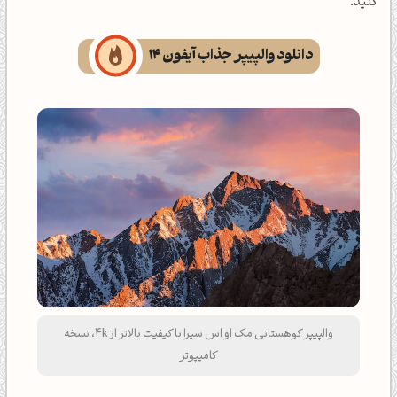
کنید.
دانلود والپیپر جذاب آیفون 14
والپیپر کوهستانی مک او اس سیرا با کیفیت بالاتر از 4k، نسخه
کامیپوتر