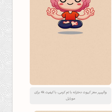
والپیپر مغز کیوت دخترانه با تم کرمی، با کیفیت 4k برای
موبایل