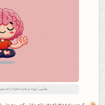
والپیپر کیوت و بامزه دخترانه با تم ص