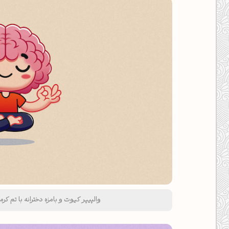
کانال ایــتا
کانال بلـــه
اَپ اندروید
اَپ ویندوز
والپیپر کیوت و بامزه دخترانه با تم ک