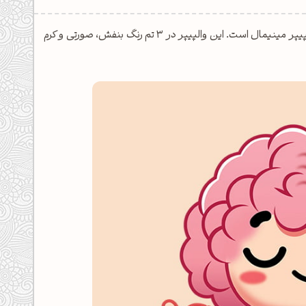
والپیپر کیوت و فانتزی دخترانه کاراکتر دختر در حال مدیتیشن یک والپیپر مینیمال است. این والپیپر در 3 تم رنگ بنفش، صورتی و کرم