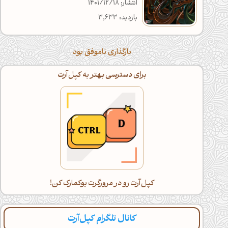
انتشار: 1401/12/18
بازدید: 3,633
بارگذاری ناموفق بود
اگه خسته شدی، با گوشی ادامه بده!
دراز بکش و کپل‌آرت رو اسکرول کن(:
کانال تلگرام کپل‌آرت