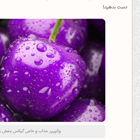
دست ندهید!
والپیپر جذاب و خاص گیلاس بنفش رنگ،