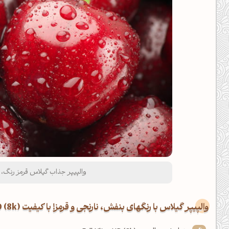
کانال ایــتا
کانال بلـــه
اَپ اندروید
اَپ ویندوز
والپیپر جذاب گیلاس قرمز رنگ، نس
والپیپر گیلاس با رنگهای بنفش، نارنجی و قرمز! با کیفیت FUHD (8k)