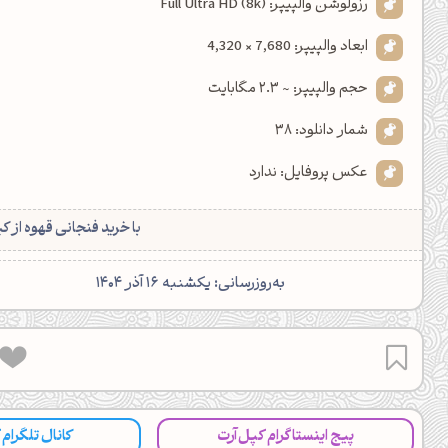
رزولوشن والپیپر: Full Ultra HD (8k)
ابعاد والپیپر: 7,680 × 4,320
حجم والپیپر: ~ 2.3 مگابایت
شمار دانلود: 38
عکس پروفایل: ندارد
با خرید فنجانی قهوه از ک
‌به‌روزرسانی: یکشنبه 16 آذر 1404
پیج اینستاگرام کپل‌آرت
کانال تلگرام