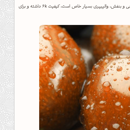
والپیپرهای میوه طرفدار دارند. والپیپر گیلاس با 3 تم رنگی قرمز، نارنجی و بنفش، والپیپری بسیار خاص است، کیفیت 6k داشته و برای