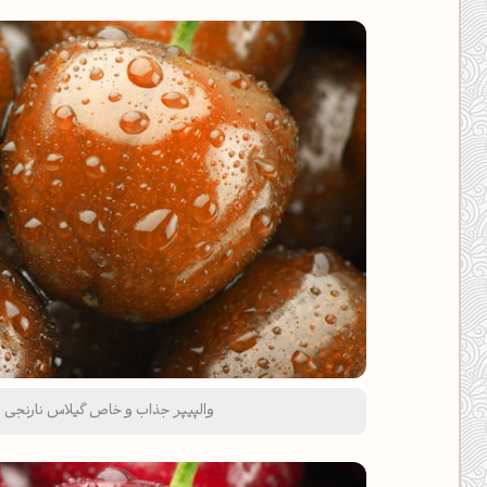
عصرت بخیر❤️
کپل‌آرت رو دنبال کن!
والپیپر جذاب و خاص گیلاس نارنجی رنگ
کانال تلگرام
اینستاگرام