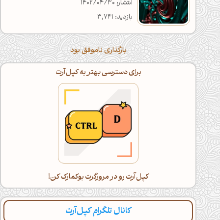
انتشار: 1402/04/30
بازدید: 3,741
بارگذاری ناموفق بود
اگه خسته شدی، با گوشی ادامه بده!
دراز بکش و کپل‌آرت رو اسکرول کن(:
کانال تلگرام کپل‌آرت