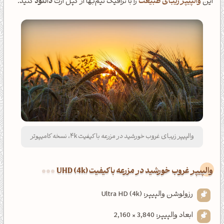
این
والپیپر زیبای طبیعت
را با ترافیک نیم‌بها از کپل آرت
دانلود
کنید.
والپیپر زیبای غروب خورشید در مزرعه با کیفیت 4k، نسخه کامیپوتر
والپیپر غروب خورشید در مزرعه با کیفیت UHD (4k)
رزولوشن والپیپر: Ultra HD (4k)
ابعاد والپیپر: 3,840 × 2,160