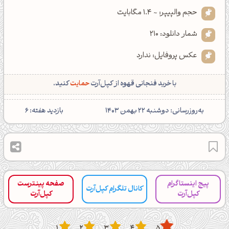
حجم والپیپر: ~ 1.4 مگابایت
شمار دانلود: 210
عکس پروفایل: ندارد
با خرید فنجانی قهوه از کپل‌آرت
حمایت
کنید.
‌به‌روزرسانی: دوشنبه 22 بهمن 1403
بازدید هفته: 6
پیج اینستاگرام
صفحه پینترست
کانال تلگرام کپل‌آرت
کپل‌آرت
کپل‌آرت