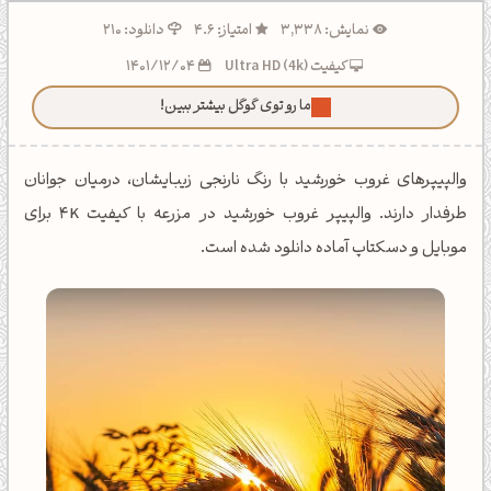
نمایش: 3,338
امتیاز: 4.6
دانلود: 210
کیفیت Ultra HD (4k)
1401/12/04
ما رو توی گوگل بیشتر ببین!
والپیپرهای غروب خورشید با رنگ نارنجی زیبایشان، درمیان جوانان
طرفدار دارند. والپیپر غروب خورشید در مزرعه با کیفیت 4K برای
موبایل و دسکتاپ آماده دانلود شده است.