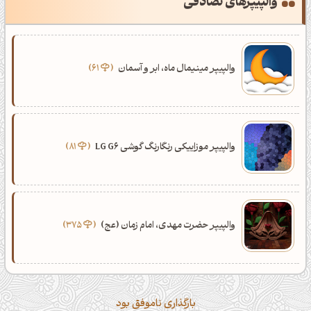
والپیپرهای تصادفی
کانال تلگرام
اینستاگرام
کانال ایــتا
کانال بلـــه
والپیپر مینیمال ماه، ابر و آسمان
61
اَپ اندروید
اَپ ویندوز
والپیپر موزاییکی رنگارنگ گوشی LG G6
81
والپیپر حضرت مهدی، امام زمان (عج)
375
بارگذاری ناموفق بود