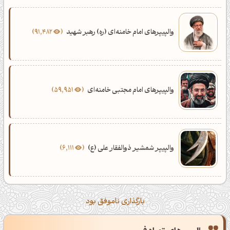
والپیپرهای امام خامنه‌ای (ره) رهبر شهید
91,482
والپیپرهای امام مجتبی خامنه‌ای
59,951
والپیپر شمشیر ذوالفقار علی (ع)
6,111
بارگذاری ناموفق بود
صبحت بخیر❤️
کپل‌آرت رو دنبال کن!