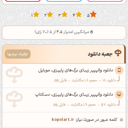
1
2
3
4
5
میانگین امتیاز
4.5
از 5 (
70
رای)
جعبه دانلود
ترافیک نیم‌بها
دانلود والپیپر زیبای برگ‌های پاییزی، موبایل
دانلود:
18
-
حجم: 1.8 مگابایت
-
فایل zip
دانلود والپیپر زیبای برگ‌های پاییزی، دسکتاپ
دانلود:
57
-
حجم: 1.9 مگابایت
-
فایل zip
کلمه عبور در صورت نیاز:
kopolart.ir