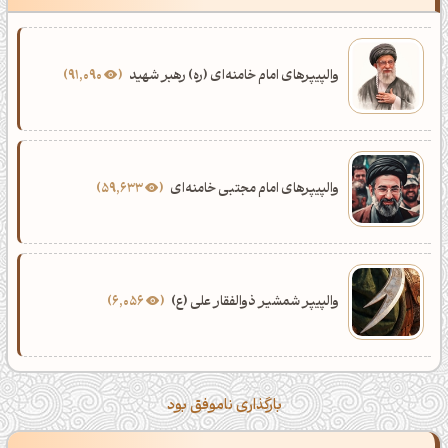
والپیپرهای امام خامنه‌ای (ره) رهبر شهید
91,090
والپیپرهای امام مجتبی خامنه‌ای
59,633
والپیپر شمشیر ذوالفقار علی (ع)
6,056
بارگذاری ناموفق بود
ظهرت بخیر❤️