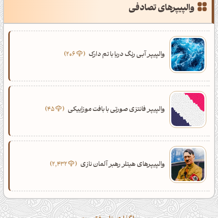
کپل‌آرت رو دنبال کن!
والپیپرهای تصادفی
کانال تلگرام
اینستاگرام
کانال ایــتا
کانال بلـــه
والپیپر آبی رنگ دریا با تم دارک
206
اَپ اندروید
اَپ ویندوز
والپیپر فانتزی صورتی با بافت موزاییکی
45
والپیپرهای هیتلر رهبر آلمان نازی
2,432