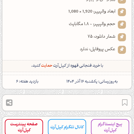
ابعاد والپیپر: 1,920 × 1,080
حجم والپیپر: ~ 1.8 مگابایت
شمار دانلود: 75
عکس پروفایل: ندارد
با خرید فنجانی قهوه از کپل‌آرت
حمایت
کنید.
‌به‌روزرسانی: یکشنبه 16 آذر 1404
بازدید هفته: 6
پیج اینستاگرام
صفحه پینترست
کانال تلگرام کپل‌آرت
کپل‌آرت
کپل‌آرت