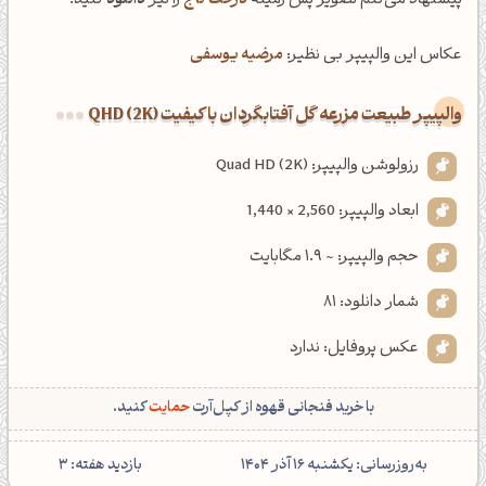
پیشنهاد می‌کنم تصویر پس زمینه
درخت کاج
را نیز
دانلود
کنید.
عکاس این والپیپر بی نظیر:
مرضیه یوسفی
والپیپر طبیعت مزرعه گل آفتابگردان با کیفیت QHD (2K)
رزولوشن والپیپر: Quad HD (2K)
ابعاد والپیپر: 2,560 × 1,440
حجم والپیپر: ~ 1.9 مگابایت
شمار دانلود: 81
عکس پروفایل: ندارد
با خرید فنجانی قهوه از کپل‌آرت
حمایت
کنید.
‌به‌روزرسانی: یکشنبه 16 آذر 1404
بازدید هفته: 3