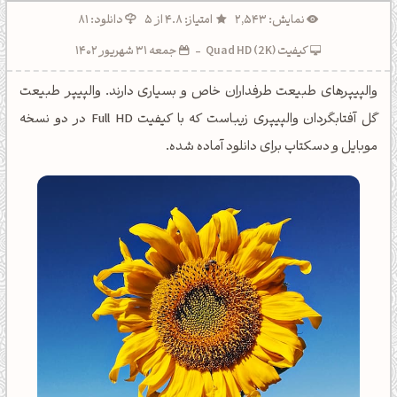
نمایش: 2,543
امتیاز: 4.8 از 5
دانلود: 81
کیفیت Quad HD (2K)
-
جمعه 31 شهریور 1402
والپیپرهای طبیعت طرفداران خاص و بسیاری دارند. والپیپر طبیعت
گل آفتابگردان والپیپری زیباست که با کیفیت Full HD در دو نسخه
موبایل و دسکتاپ برای دانلود آماده شده.