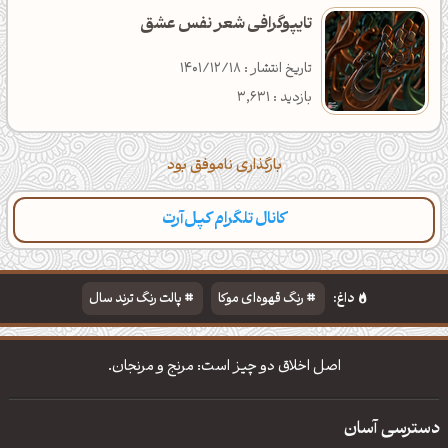
تایپوگرافی شعر نفس عشق
تاریخ انتشار : 1401/12/18
بازدید : 3,631
بارگذاری ناموفق بود
کانال تلگرام کپل‌آرت
داغ:
رنگ قهوه‌ای موکا
پالت رنگ ترند سال
دانلود والپیپر مذهبی
تایپوگرافی شعر مولانا
اصل اخلاق دو چیز است: مرنج و مرنجان.
دسترسی آسان