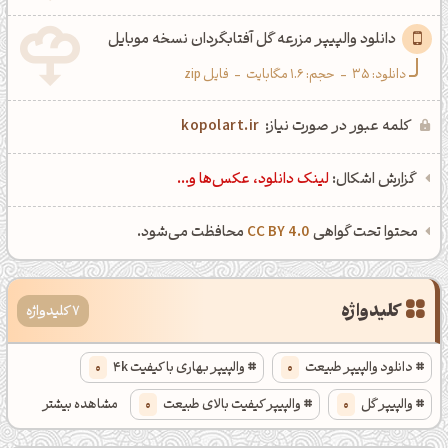
دانلود والپیپر مزرعه گل آفتابگردان نسخه موبایل
دانلود:
35
-
حجم: 1.6 مگابایت
-
فایل zip
کلمه عبور در صورت نیاز:
kopolart.ir
گزارش اشکال:
لینک دانلود، عکس‌ها و...
محتوا تحت گواهی
CC BY 4.0
محافظت می‌شود.
کلیدواژه
7 کلیدواژه
دانلود والپیپر طبیعت
0
والپیپر بهاری با کیفیت 4k
0
والپیپر گل
0
والپیپر کیفیت بالای طبیعت
0
مشاهده بیشتر
والپیپر گل آفتابگردون
0
پس زمینه طبیعت با کیفیت بالا
0