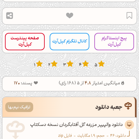
پیج اینستاگرام
صفحه پینترست
کانال تلگرام کپل‌آرت
کپل‌آرت
کپل‌آرت
1
2
3
4
5
میانگین امتیاز
4.8
از 5 (
168
رای)
پسند:
170
جعبه دانلود
ترافیک نیم‌بها
دانلود والپیپر مزرعه گل آفتابگردان نسخه دسکتاپ
دانلود:
46
-
حجم: 1.9 مگابایت
-
فایل zip