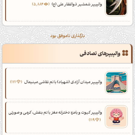
والپیپر شمشیر ذوالفقار علی (ع)
5,884
بارگذاری ناموفق بود
والپیپرهای تصادفی
والپیپر میدان آزادی (شهیاد) با تم نقاشی مینیمال
171
والپیپر کیوت و بامزه دخترانه مغز با تم بنفش، کرمی و صورتی
119