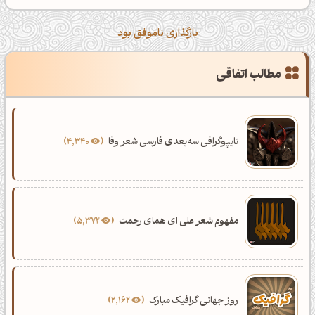
بارگذاری ناموفق بود
مطالب اتفاقی
تایپوگرافی سه‌بعدی فارسی شعر وفا
4,340
مفهوم شعر علی ای همای رحمت
5,372
روز جهانی گرافیک مبارک
2,162