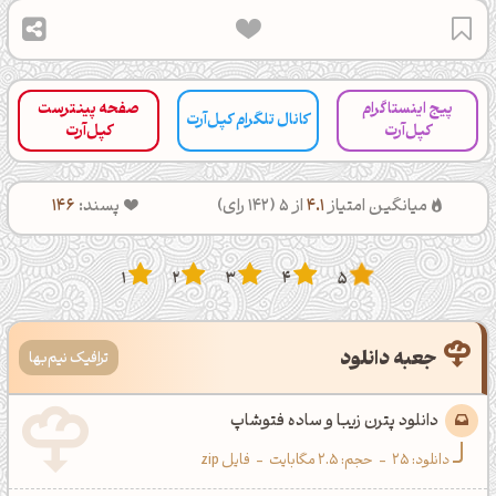
پیج اینستاگرام
صفحه پینترست
کانال تلگرام کپل‌آرت
کپل‌آرت
کپل‌آرت
میانگین امتیاز
4.1
از 5 (
142
رای)
پسند:
146
1
2
3
4
5
جعبه دانلود
ترافیک نیم‌بها
دانلود پترن زیبا و ساده فتوشاپ
دانلود:
25
-
حجم: 2.5 مگابایت
-
فایل zip