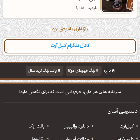
بازدید : 1,218
بارگذاری ناموفق بود
کانال تلگرام کپل‌آرت
دسته‌بندی
مطالب تازه
تایپوگرافی
پالت‌ها
داغ:
رنگ قهوه‌ای موکا
پالت رنگ ترند سال
دانلود والپیپر مذهبی
تایپوگرافی شعر مولانا
سرمایه های هر دلی، حرفهایی است كه برای نگفتن دارد!
دسترسی آسان
کپل‌آرت
دانلود‌ والپیپر
پالت رنگ
طرح‌لایه‌باز
مقالات آموزشی
نگاره‌ها