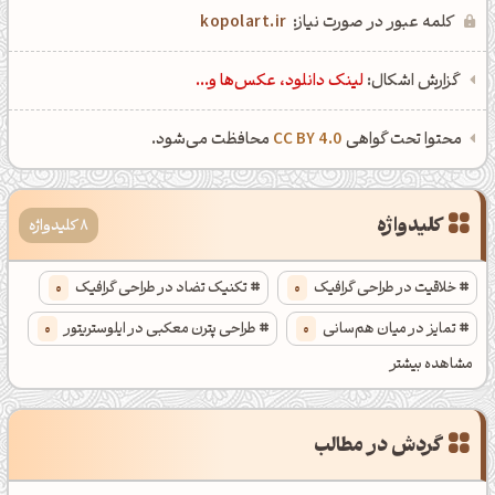
کلمه عبور در صورت نیاز:
kopolart.ir
گزارش اشکال:
لینک دانلود، عکس‌ها و...
محتوا تحت گواهی
CC BY 4.0
محافظت می‌شود.
کلیدواژه
8 کلیدواژه
صبحت بخیر❤️
کپل‌آرت رو دنبال کن!
خلاقیت در طراحی گرافیک
0
تکنیک تضاد در طراحی گرافیک
0
کانال تلگرام
اینستاگرام
تمایز در میان هم‌سانی
0
طراحی پترن معکبی در ایلوستریتور
0
مشاهده بیشتر
کانال ایــتا
کانال بلـــه
طرح مفهومی گرافیکی
0
طراحی گرافیک خلاقانه
0
گردش در مطالب
راهکارهای غلبه بر ناامیدی
0
ساخت پترن زیبا در ایلوستریتور
0
اَپ اندروید
اَپ ویندوز