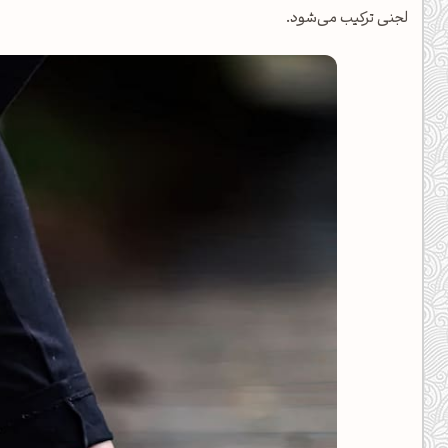
کانال ایــتا
کانال بلـــه
لجنی ترکیب می‌شود.
اَپ اندروید
اَپ ویندوز