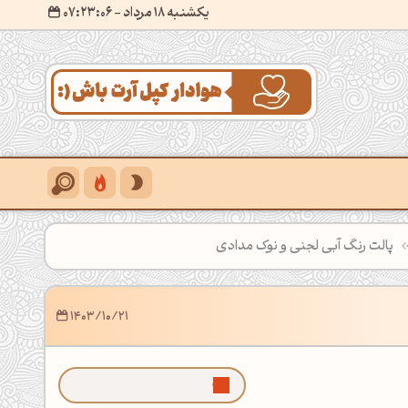
یکشنبه 18 مرداد
- ۰۷:۲۳:۰۸
پالت رنگ آبی لجنی و نوک مدادی
1403/10/21
ما رو توی گوگل بیشتر ببین!