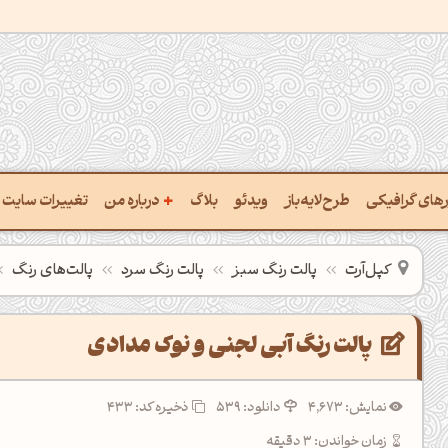
+
ارهای گرافیکی
طرح‌لایه‌باز
ویدئو
بلاگ
درباره من
تغییرات سایت
خت پالت از تصویر
درباره‌من
کپل‌آرت
پالت رنگ سبز
پالت رنگ سرد
پالت‌های رنگ
یب رنگ‌ها باهم
سفارش پروژه
تن نام رنگ با کد Hex
تماس با ‌من
پالت رنگ آبی لجنی و نوک مدادی
تخراج کد رنگ از عکس
سوالات متداول‌‌
نمایش: 4,673
دانلود: 539
ذخیره کد: 433
خت پالت رنگ با هوش‌مصنوعی
زمان خواندن: 3 دقیقه