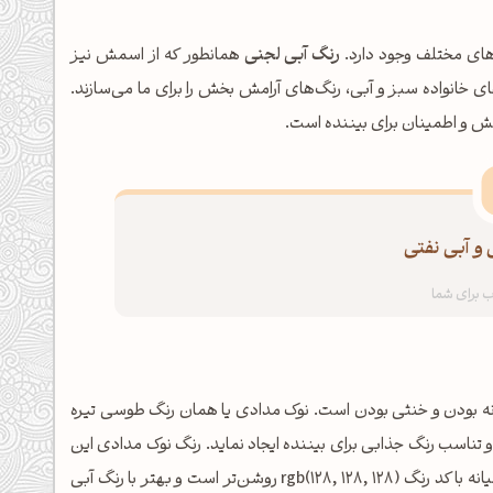
‌های مختلف وجود دارد.
رنگ آبی لجنی
همانطور که از اسمش نیز
خانواده سبز و آبی، رنگ‌های آرامش بخش را برای ما می‌سازند.
مش و اطمینان برای بیننده است.
 و آبی نفتی
نه بودن و خنثی بودن است. نوک مدادی یا همان رنگ طوسی تیره
 تناسب رنگ جذابی برای بیننده ایجاد نماید. رنگ نوک مدادی این
پالت رنگ با کد رنگ rgb(157, 157, 157) به میزان اندکی از خاکستری میانه با کد رنگ rgb(128, 128, 128) روشن‌تر است و بهتر با رنگ آبی