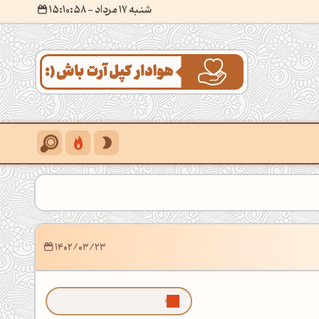
شنبه 17 مرداد
- ۱۵:۱۰:۵۹
1402/03/23
ما رو توی گوگل بیشتر ببین!