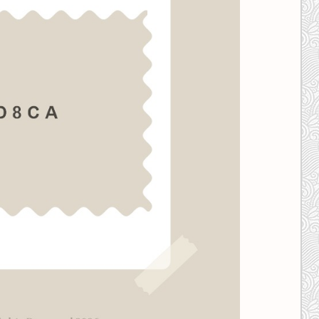
کانال ایــتا
کانال بلـــه
اَپ اندروید
اَپ ویندوز