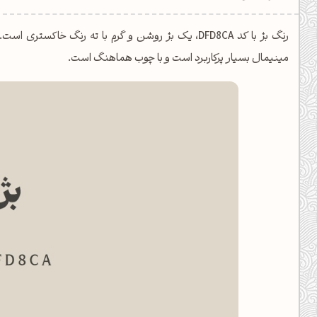
یل کدهای رنگ
رنگ بژ با کد DFD8CA، یک بژ روشن و گرم با ته رنگ 
تن رنگ مکمل
مینیمال بسیار پرکاربرد است و با چوب هماهنگ است.
ده تمام ابزارها