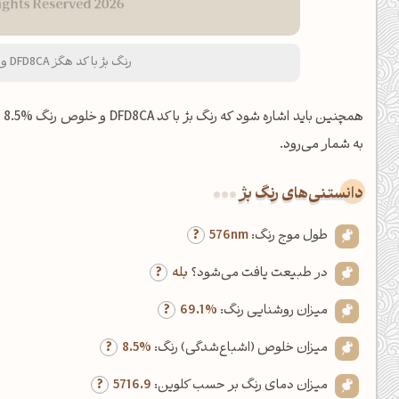
رنگ بژ با کد هگز DFD8CA و نام لاتین Beige Color
همچنین باید اشاره شود که رنگ بژ با کد DFD8CA و خلوص رنگ %8.5 (کمتر از ۲۰ درصد)، از اعضای خانواده
به شمار می‌رود.
دانستنی‌های رنگ بژ
طول موج رنگ:
576nm
در طبیعت یافت می‌شود؟
بله
میزان روشنایی رنگ:
69.1%
میزان خلوص (اشباع‌شدگی) رنگ:
8.5%
میزان دمای رنگ بر حسب کلوین:
5716.9