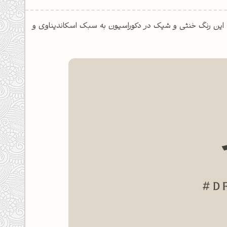
خاکستری است. این رنگ خنثی و شیک در دکوراسیون به سبک اسکاندیناوی و