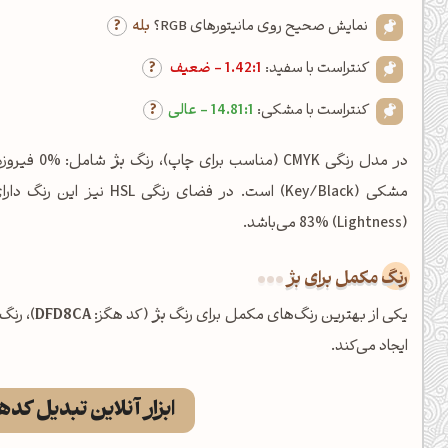
نمایش صحیح روی مانیتورهای RGB؟
بله
کنتراست با سفید:
1.42:1 - ضعیف
کنتراست با مشکی:
14.81:1 - عالی
در مدل رنگی CMYK (مناسب برای چاپ)، رنگ
بژ
(Lightness) 83% می‌باشد.
رنگ مکمل برای بژ
یکی از بهترین رنگ‌های مکمل برای رنگ
بژ
(کد هگز:
DFD8CA
)، رنگ
ایجاد می‌کند.
ابزار آنلاین تبدیل کد