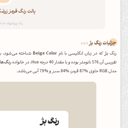
پالت رنگ قرمز زرش
جزئیات رنگ بژ
رنگ
بژ
که در زبان انگلیسی با نام
Beige Color
تقریبی آن 576 نانومتر بوده و با مقدار 40 درجه Hue، در خانواده
رنگ‌ها
مدل RGB حاوی %87 قرمز، %84 سبز و %79 آبی می‌باشد.
ظهرت بخیر❤️
کپل‌آرت رو دنبال کن!
کانال تلگرام
اینستاگرام