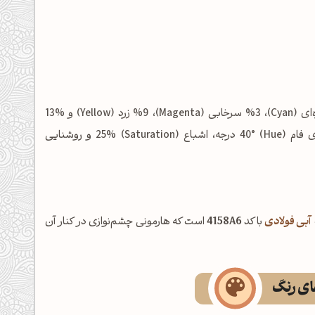
شامل: %0 فیروزه‌ای (Cyan)، %3 سرخابی (Magenta)، %9 زرد (Yellow) و %13
مشکی (Key/Black) است. در فضای رنگی HSL نیز این رنگ دارای فام (Hue) 40° درجه، اشباع (Saturation) 25% و روشنایی
آبی فولادی
با کد
4158A6
است که هارمونی چشم‌نوازی در کنار آن
های رنگ