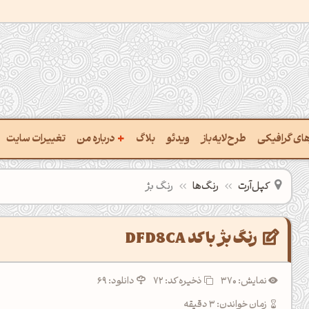
+
رهای گرافیکی
طرح‌لایه‌باز
ویدئو
بلاگ
درباره من
تغییرات سایت
ت پالت از تصویر
درباره‌من
کپل‌آرت
رنگ‌ها
رنگ بژ
ب رنگ‌ها باهم
سفارش پروژه
 نام رنگ با کد Hex
تماس با ‌من
رنگ بژ با کد DFD8CA
خراج کد رنگ از عکس
سوالات متداول‌‌
نمایش: 370
ذخیره کد:
72
دانلود: 69
ت پالت رنگ با هوش‌مصنوعی
زمان خواندن: 3 دقیقه