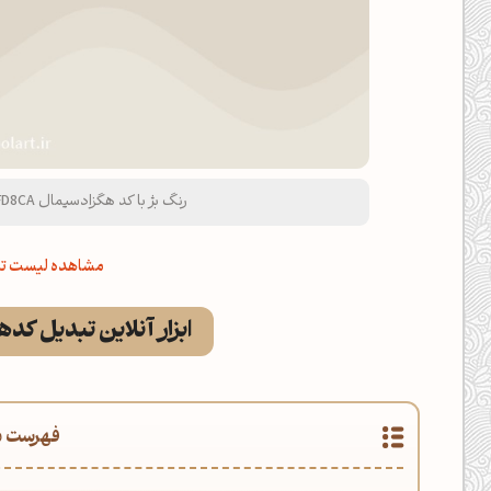
رنگ بژ با کد هگزادسیمال DFD8CA و نام لاتین Beige Color
مشاهده لیست تم
ابزار آنلاین تبدیل کد
فهرست م