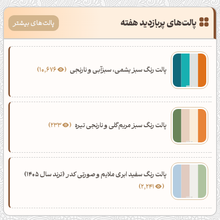
پالت‌های پربازدید هفته
پالت‌های بیشتر
پالت رنگ سبز یشمی، سبزآبی و نارنجی
10,676
پالت رنگ سبز مریم‌گلی و نارنجی تیره
233
پالت رنگ سفید ابری ملایم و صورتی کدر (ترند سال 1405)
2,241