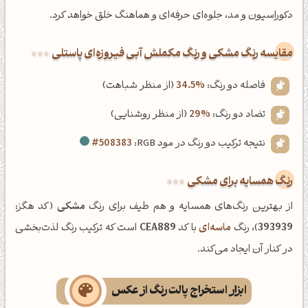
دکوراسیون و مد، جلوه‌ای حرفه‌ای و هماهنگ خلق خواهد کرد.
‌مقایسه رنگ مشکی و رنگ مکملش آبی فیروزه‌ای پاستلی
فاصله دو رنگ:
34.5%
(از منظر شباهت)
تضاد دو رنگ:
29%
(از منظر روشنایی)
نتیجه ترکیب دو رنگ در مود RGB:
#508383
رنگ همسایه برای مشکی
از بهترین رنگ‌های همسایه و هم طیف برای رنگ
مشکی
(کد هگز:
393939
)، رنگ
ماسه‌ای
با کد
CEA889
است که ترکیب رنگ لذت‌بخشی
در کنار آن ایجاد می‌کند.
ابزار استخراج پالت رنگ از عکس