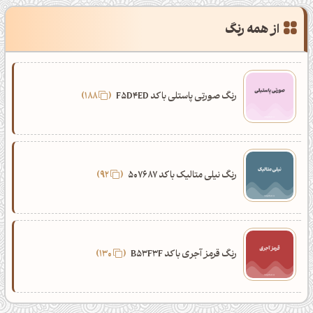
از همه رنگ
رنگ صورتی پاستلی با کد F5D4ED
188
رنگ نیلی متالیک با کد 507687
92
رنگ قرمز آجری با کد B53F3F
130