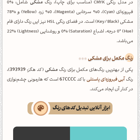
در مدل رنگی CMYK (مناسب برای چاپ)، رنگ
مشکی
شامل: %0
فیروزه‌ای (Cyan)، %0 سرخابی (Magenta)، %0 زرد (Yellow) و %78
مشکی (Key/Black) است. در فضای رنگی HSL نیز این رنگ دارای فام
(Hue) 0° درجه، اشباع (Saturation) 0% و روشنایی (Lightness) 22%
می‌باشد.
رنگ مکمل برای مشکی
یکی از بهترین رنگ‌های مکمل برای رنگ
مشکی
(کد هگز:
393939
)،
رنگ
آبی فیروزه‌ای پاستلی
با کد
67CCCC
است که هارمونی چشم‌نوازی
در کنار آن ایجاد می‌کند.
ابزار آنلاین تبدیل کدهای رنگ