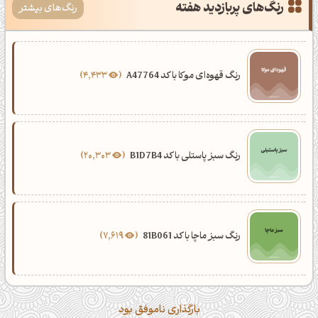
رنگ‌های پربازدید هفته
رنگ‌های بیشتر
رنگ قهوه‌ای موکا با کد A47764
4,433
رنگ سبز پاستلی با کد B1D7B4
20,303
رنگ سبز ماچا با کد 81B061
7,619
بارگذاری ناموفق بود