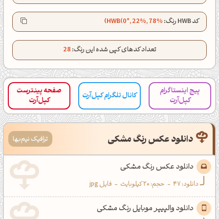
کانال تلگرام
اینستاگرام
کد HWB رنگ:
HWB(0°, 22%, 78%)
کانال ایــتا
کانال بلـــه
تعداد کدهای کپی شده این رنگ:
28
اَپ اندروید
اَپ ویندوز
پیج اینستاگرام
صفحه پینترست
کانال تلگرام کپل‌آرت
کپل‌آرت
کپل‌آرت
دانلود عکس رنگ مشکی
ترافیک نیم‌بها
دانلود عکس رنگ مشکی
دانلود:
47
-
حجم: 20 کیلوبایت
-
فایل jpg
دانلود والپیپر موبایل رنگ مشکی