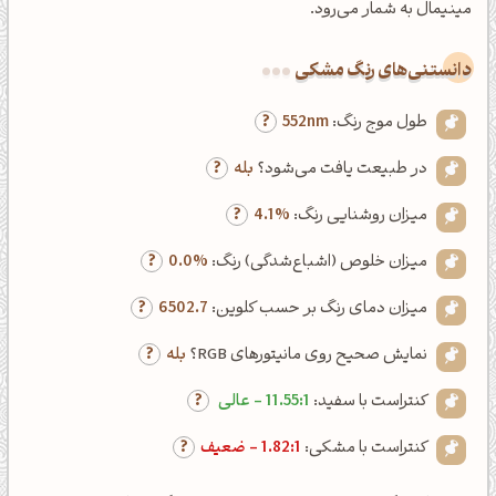
مینیمال به شمار می‌رود.
دانستنی‌های رنگ مشکی
طول موج رنگ:
552nm
در طبیعت یافت می‌شود؟
بله
میزان روشنایی رنگ:
4.1%
میزان خلوص (اشباع‌شدگی) رنگ:
0.0%
میزان دمای رنگ بر حسب کلوین:
6502.7
نمایش صحیح روی مانیتورهای RGB؟
بله
کنتراست با سفید:
11.55:1 - عالی
کنتراست با مشکی:
1.82:1 - ضعیف