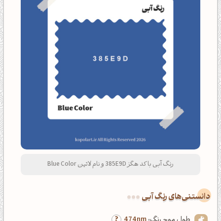
رنگ آبی با کد هگز 385E9D و نام لاتین Blue Color
دانستنی‌های رنگ آبی
طول موج رنگ:
474nm