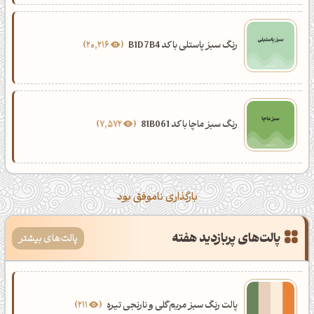
رنگ سبز پاستلی با کد B1D7B4
20,216
رنگ سبز ماچا با کد 81B061
7,572
بارگذاری ناموفق بود
پالت‌های پربازدید هفته
پالت‌های بیشتر
پالت رنگ سبز مریم‌گلی و نارنجی تیره
211