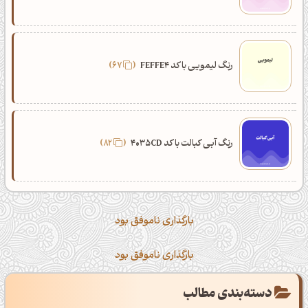
رنگ لیمویی با کد FEFFE4
67
رنگ آبی کبالت با کد 4035CD
82
بارگذاری ناموفق بود
بارگذاری ناموفق بود
دسته‌بندی مطالب