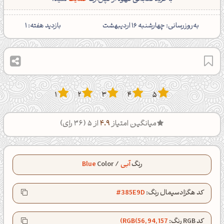
‌به‌روزرسانی: چهارشنبه 16 اردیبهشت
بازدید هفته:
1
1
2
3
4
5
میانگین امتیاز
4.9
از 5 (
36
رای)
رنگ
آبی
/
Color
Blue
کد هگزادسیمال رنگ:
#385E9D
کد RGB رنگ:
RGB(56, 94, 157)