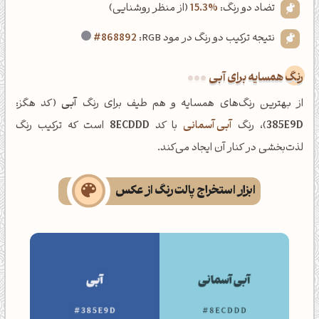
تضاد دو رنگ:
15.3%
(از منظر روشنایی)
نتیجه ترکیب دو رنگ در مود RGB:
#868892
رنگ همسایه برای آبی
از بهترین رنگ‌های همسایه و هم طیف برای رنگ
آبی
(کد هگز:
385E9D
)، رنگ
آبی آسمانی
با کد
8ECDDD
است که ترکیب رنگ
لذت‌بخشی در کنار آن ایجاد می‌کند.
ابزار استخراج پالت رنگ از عکس