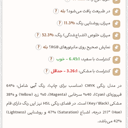
در طبیعت یافت می‌شود؟
بله
میزان روشنایی رنگ:
11.3%
میزان خلوص (اشباع‌شدگی) رنگ:
52.3%
نمایش صحیح روی مانیتورهای RGB؟
بله
کنتراست با سفید:
6.45:1 - خوب
کنتراست با مشکی:
3.26:1 - حداقل
در مدل رنگی CMYK (مناسب برای چاپ)، رنگ
آبی
شامل: %64
فیروزه‌ای (Cyan)، %40 سرخابی (Magenta)، %0 زرد (Yellow) و %38
مشکی (Key/Black) است. در فضای رنگی HSL نیز این رنگ دارای فام
(Hue) 217° درجه، اشباع (Saturation) 47% و روشنایی (Lightness)
42% می‌باشد.