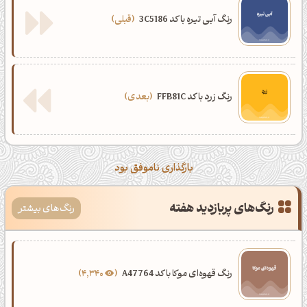
رنگ آبی تیره با کد 3C5186
قبلی
رنگ زرد با کد FFB81C
بعدی
بارگذاری ناموفق بود
رنگ‌های پربازدید هفته
رنگ‌های بیشتر
رنگ قهوه‌ای موکا با کد A47764
4,340