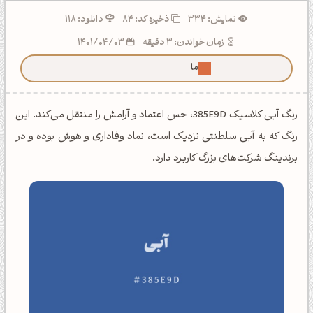
نمایش: 334
ذخیره کد:
84
دانلود: 118
زمان خواندن: 3 دقیقه
1401/04/03
ما رو توی گوگل بیشتر ببین!
رنگ آبی کلاسیک 385E9D، حس اعتماد و آرامش را منتقل می‌کند. این
رنگ که به آبی سلطنتی نزدیک است، نماد وفاداری و هوش بوده و در
برندینگ شرکت‌های بزرگ کاربرد دارد.