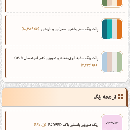
پالت رنگ سبز یشمی، سبزآبی و نارنجی
10,656
پالت رنگ سفید ابری ملایم و صورتی کدر (ترند سال 1405)
2,236
از همه رنگ
رنگ صورتی پاستلی با کد F5D4ED
187