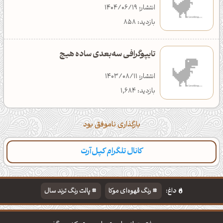
انتشار: 1404/06/19
بازدید: 858
تایپوگرافی سه‌بعدی ساده هیچ
انتشار: 1403/08/11
بازدید: 1,684
بارگذاری ناموفق بود
کانال تلگرام کپل‌آرت
دسته‌بندی
مطالب تازه
تایپوگرافی
پالت‌ها
داغ:
رنگ قهوه‌ای موکا
پالت رنگ ترند سال
دانلود والپیپر مذهبی
تایپوگرافی شعر مولانا