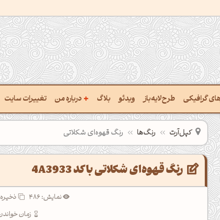
+
رهای گرافیکی
طرح‌لایه‌باز
ویدئو
بلاگ
درباره من
تغییرات سایت
ت پالت از تصویر
درباره‌من
کپل‌آرت
رنگ‌ها
رنگ قهوه‌ای شکلاتی
ب رنگ‌ها باهم
سفارش پروژه
 نام رنگ با کد Hex
تماس با ‌من
رنگ قهوه‌ای شکلاتی با کد 4A3933
خراج کد رنگ از عکس
سوالات متداول‌‌
نمایش: 486
ذخیره 
ت پالت رنگ با هوش‌مصنوعی
زمان خواندن: 3 دقی