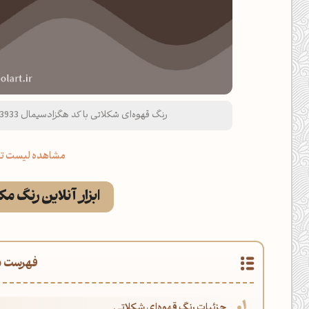
رنگ قهوه‌ای شکلاتی با کد هگزادسیمال 4A3933 و نام لاتین Chocolate Brown Color
مشاهده لیست تم
ابزار آنلاین رنگ م
فهرست م
جزئیات رنگ قهوه‌ای شکلاتی