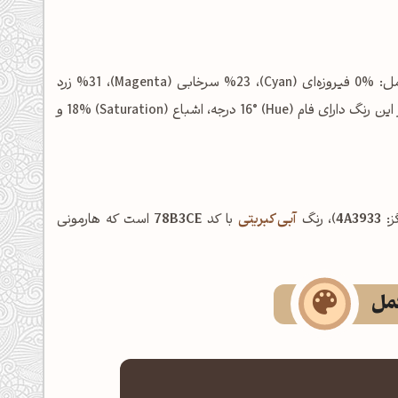
شامل: %0 فیروزه‌ای (Cyan)، %23 سرخابی (Magenta)، %31 زرد
(Yellow) و %71 مشکی (Key/Black) است. در فضای رنگی HSL نیز این رنگ دارای فام (Hue) 16° درجه، اشباع (Saturation) 18% و
ز:
4A3933
)، رنگ
آبی کبریتی
با کد
78B3CE
است که هارمونی
کمل