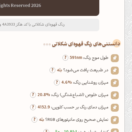
رنگ قهوه‌ای شکلاتی با کد هگز 4A3933 و نام لاتین Chocolate Brown Color
دانستنی‌های رنگ قهوه‌ای شکلاتی
طول موج رنگ:
591nm
در طبیعت یافت می‌شود؟
بله
میزان روشنایی رنگ:
4.6%
میزان خلوص (اشباع‌شدگی) رنگ:
20.8%
میزان دمای رنگ بر حسب کلوین:
4152.9
نمایش صحیح روی مانیتورهای RGB؟
بله