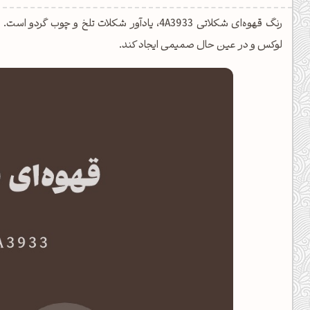
یل کدهای رنگ
رنگ قهوه‌ای شکلاتی 4A3933، یادآور شکلات تلخ و
تن رنگ مکمل
لوکس و در عین حال صمیمی ایجاد کند.
ده تمام ابزارها