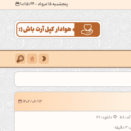
پنجشنبه 15 مرداد
- ۱۰:۱۵:۲۸
1402/06/13
کد:
58
دانلود: 67
قه