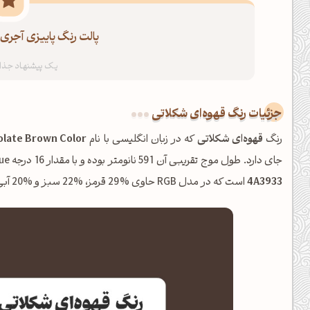
پالت رنگ پاییزی آجری،
جزئیات رنگ قهوه‌ای شکلاتی
رنگ
قهوه‌ای شکلاتی
که در زبان انگلیسی با نام
late Brown Color
جای دارد. طول موج تقریبی آن 591 نانومتر بوده و با مقدار 16 درجه Hue، در خانواده
4A3933
است که در مدل RGB حاوی %29 قرمز، %22 سبز و %20 آبی می‌باشد.
صبحت بخیر❤️
کپل‌آرت رو دنبال کن!
کانال تلگرام
اینستاگرام