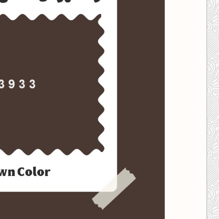
کانال ایــتا
کانال بلـــه
اَپ اندروید
اَپ ویندوز