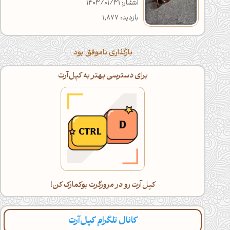
انتشار: 1403/01/31
بازدید: 1,877
بارگذاری ناموفق بود
اگه خسته شدی، با گوشی ادامه بده!
دراز بکش و کپل‌آرت رو اسکرول کن(:
کانال تلگرام کپل‌آرت