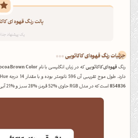
پالت رنگ قهوه ای کاکا
جزئیات رنگ قهوه‌ای کاکائویی
رنگ
قهوه‌ای کاکائویی
که در زبان انگلیسی با نام
ocoa Brown Color
دارد. طول موج تقریبی آن 596 نانومتر بوده و با مقدار 14 درجه Hue، در خانواده
854836
است که در مدل RGB حاوی %52 قرمز، %28 سبز و %21 آبی می‌باشد.
ظهرت بخیر❤️
کپل‌آرت رو دنبال کن!
کانال تلگرام
اینستاگرام