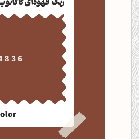
کانال ایــتا
کانال بلـــه
اَپ اندروید
اَپ ویندوز