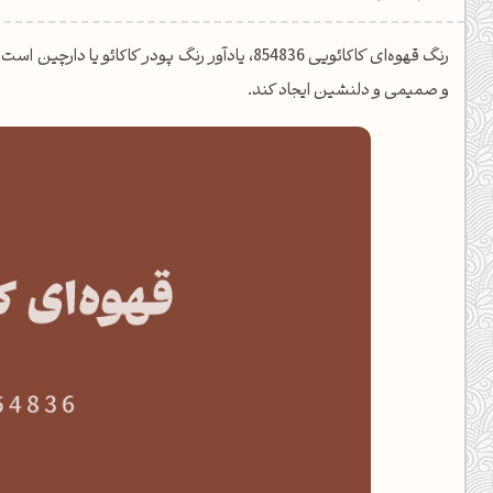
یل کدهای رنگ
رنگ قهوه‌ای کاکائویی 854836، یادآور رنگ پودر کاک
تن رنگ مکمل
و صمیمی و دلنشین ایجاد کند.
ده تمام ابزارها