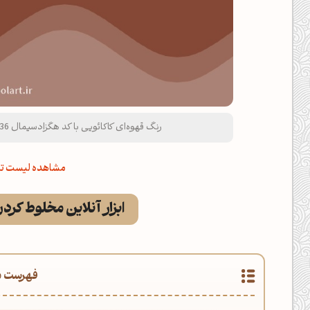
رنگ قهوه‌ای کاکائویی با کد هگزادسیمال 854836 و نام لاتین Cocoa Brown Color
مشاهده لیست تم
ابزار آنلاین مخلوط کرد
فهرست م