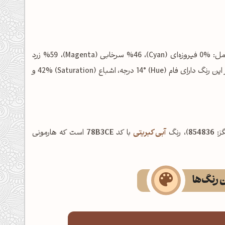
شامل: %0 فیروزه‌ای (Cyan)، %46 سرخابی (Magenta)، %59 زرد
(Yellow) و %48 مشکی (Key/Black) است. در فضای رنگی HSL نیز این رنگ دارای فام (Hue) 14° درجه، اشباع (Saturation) 42% و
ز:
854836
)، رنگ
آبی کبریتی
با کد
78B3CE
است که هارمونی
ن رنگ‌ها