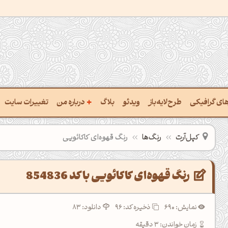
+
رهای گرافیکی
طرح‌لایه‌باز
ویدئو
بلاگ
درباره من
تغییرات سایت
ت پالت از تصویر
درباره‌من
کپل‌آرت
رنگ‌ها
رنگ قهوه‌ای کاکائویی
ب رنگ‌ها باهم
سفارش پروژه
 نام رنگ با کد Hex
تماس با ‌من
رنگ قهوه‌ای کاکائویی با کد 854836
خراج کد رنگ از عکس
سوالات متداول‌‌
نمایش: 690
ذخیره کد:
96
دانلود: 83
ت پالت رنگ با هوش‌مصنوعی
زمان خواندن: 3 دقیقه