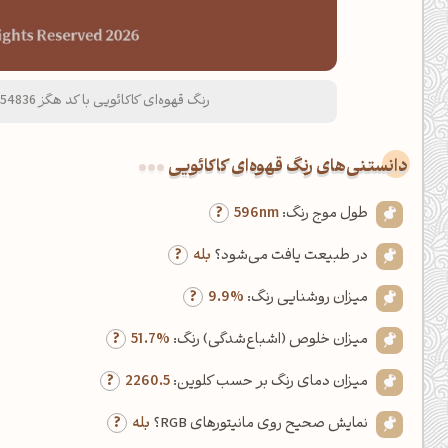
رنگ قهوه‌ای کاکائویی با کد هگز 854836 و نام لاتین Cocoa Brown Color
دانستنی‌های رنگ قهوه‌ای کاکائویی
طول موج رنگ:
596nm
در طبیعت یافت می‌شود؟
بله
میزان روشنایی رنگ:
9.9%
میزان خلوص (اشباع‌شدگی) رنگ:
51.7%
میزان دمای رنگ بر حسب کلوین:
2260.5
نمایش صحیح روی مانیتورهای RGB؟
بله