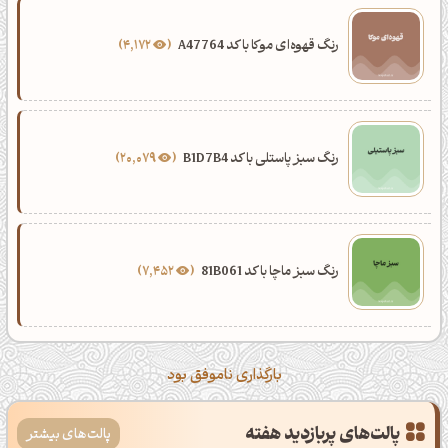
رنگ قهوه‌ای موکا با کد A47764
4,172
رنگ سبز پاستلی با کد B1D7B4
20,079
رنگ سبز ماچا با کد 81B061
7,452
بارگذاری ناموفق بود
پالت‌های پربازدید هفته
پالت‌های بیشتر