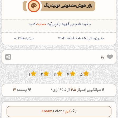
ابزار هوش‌مصنوعی تولید رنگ
با خرید فنجانی قهوه از کپل‌آرت
حمایت
کنید.
‌به‌روزرسانی: شنبه 16 اسفند 1404
بازدید هفته:
0
17
1
2
3
4
5
میانگین امتیاز
4.5
از 5 (
16
رای)
پسند:
17
رنگ
کرم
/
Color
Cream