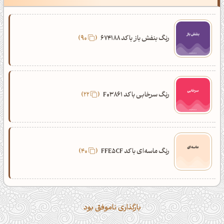
رنگ بنفش باز با کد 674188
90
رنگ سرخابی با کد F03861
22
رنگ ماسه‌ای با کد FFE5CF
40
بارگذاری ناموفق بود