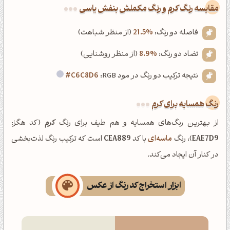
‌مقایسه رنگ کرم و رنگ مکملش بنفش یاسی
فاصله دو رنگ:
21.5%
(از منظر شباهت)
تضاد دو رنگ:
8.9%
(از منظر روشنایی)
نتیجه ترکیب دو رنگ در مود RGB:
#C6C8D6
رنگ همسایه برای کرم
از بهترین رنگ‌های همسایه و هم طیف برای رنگ
کرم
(کد هگز:
EAE7D9
)، رنگ
ماسه‌ای
با کد
CEA889
است که ترکیب رنگ لذت‌بخشی
در کنار آن ایجاد می‌کند.
ابزار استخراج کد رنگ از عکس