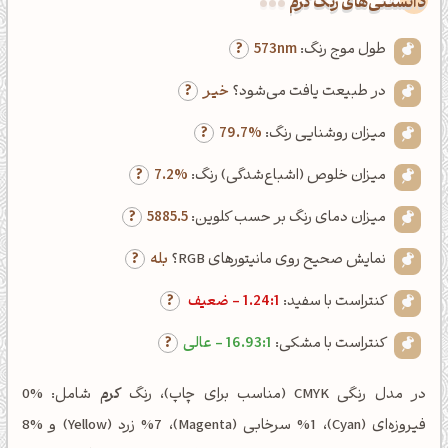
دانستنی‌های رنگ کرم
طول موج رنگ:
573nm
در طبیعت یافت می‌شود؟
خیر
میزان روشنایی رنگ:
79.7%
میزان خلوص (اشباع‌شدگی) رنگ:
7.2%
میزان دمای رنگ بر حسب کلوین:
5885.5
نمایش صحیح روی مانیتورهای RGB؟
بله
کنتراست با سفید:
1.24:1 - ضعیف
کنتراست با مشکی:
16.93:1 - عالی
در مدل رنگی CMYK (مناسب برای چاپ)، رنگ
کرم
شامل: %0
فیروزه‌ای (Cyan)، %1 سرخابی (Magenta)، %7 زرد (Yellow) و %8