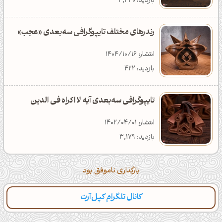
بازدید: 7,451
دانلود: 361
دسته‌بندی: تکنولوژی
بازدید: 4,440
رندرهای مختلف تایپوگرافی سه‌بعدی «عجب»
انتشار: 1404/10/16
بازدید: 422
تایپوگرافی سه‌بعدی آیه لا اکراه فی الدین
انتشار: 1402/04/01
بازدید: 3,179
بارگذاری ناموفق بود
کانال تلگرام کپل‌آرت
دسته‌بندی
مطالب تازه
تایپوگرافی
پالت‌ها