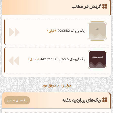
گردش در مطالب
رنگ بژ با کد D2C6B2
قبلی
رنگ قهوه‌ای شکلاتی با کد 442727
بعدی
بارگذاری ناموفق بود
رنگ‌های پربازدید هفته
رنگ‌های بیشتر