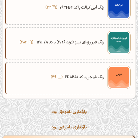
رنگ آبی کبالت با کد 093FB4
32
رنگ فیروزه‌ای تیره (ترند 2026) با کد 1B7F7A
284
رنگ نارنجی با کد FD8B51
49
بارگذاری ناموفق بود
بارگذاری ناموفق بود