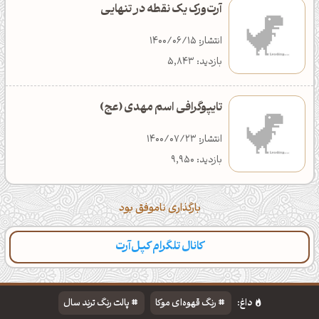
آرت‌ورک یک نقطه در تنهایـی
انتشار: 1400/06/15
بازدید: 5,843
تایپوگرافی اسم مهدی (عج)
انتشار: 1400/07/23
بازدید: 9,950
بارگذاری ناموفق بود
کانال تلگرام کپل‌آرت
دسته‌بندی
مطالب تازه
تایپوگرافی
پالت‌ها
داغ:
رنگ قهوه‌ای موکا
پالت رنگ ترند سال