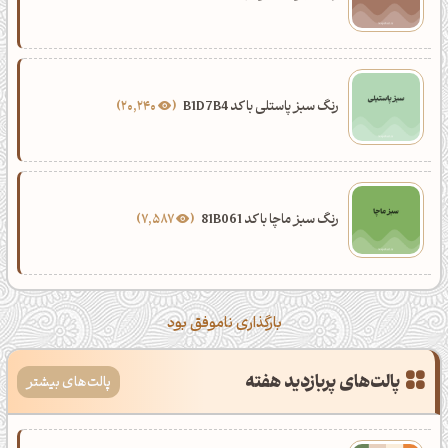
رنگ سبز پاستلی با کد B1D7B4
20,240
رنگ سبز ماچا با کد 81B061
7,587
بارگذاری ناموفق بود
پالت‌های پربازدید هفته
پالت‌های بیشتر