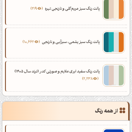
پالت رنگ سبز مریم‌گلی و نارنجی تیره
219
پالت رنگ سبز یشمی، سبزآبی و نارنجی
10,662
پالت رنگ سفید ابری ملایم و صورتی کدر (ترند سال 1405)
2,238
از همه رنگ