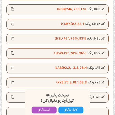
کد RGB رنگ:
RGB(246, 233, 178)
کد CMYK رنگ:
CMYK(0,5,28,4)
کد HSL رنگ:
HSL(49°, 79%, 83%)
کد HSV رنگ:
HSV(49°, 28%, 96%)
کد LAB رنگ:
LAB(92.2, -3.8, 28.4)
کد XYZ رنگ:
XYZ(75.2, 81.1, 53.8)
صبحت بخیر❤️
کپل‌آرت رو دنبال کن!
کد HWB رنگ:
HWB(49°, 70%, 4%)
کانال تلگرام
اینستاگرام
تعداد کدهای کپی شده این رنگ:
82