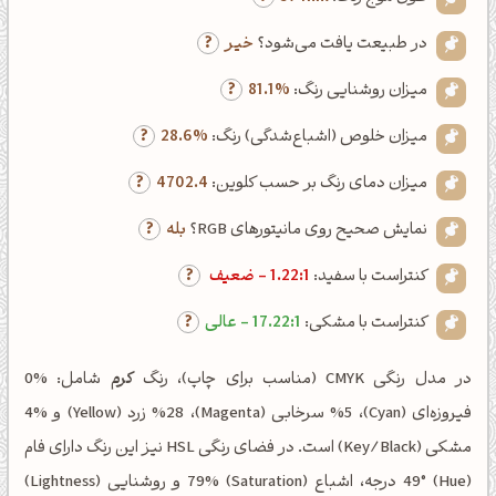
در طبیعت یافت می‌شود؟
خیر
میزان روشنایی رنگ:
81.1%
میزان خلوص (اشباع‌شدگی) رنگ:
28.6%
میزان دمای رنگ بر حسب کلوین:
4702.4
نمایش صحیح روی مانیتورهای RGB؟
بله
کنتراست با سفید:
1.22:1 - ضعیف
کنتراست با مشکی:
17.22:1 - عالی
در مدل رنگی CMYK (مناسب برای چاپ)، رنگ
کرم
شامل: %0
فیروزه‌ای (Cyan)، %5 سرخابی (Magenta)، %28 زرد (Yellow) و %4
مشکی (Key/Black) است. در فضای رنگی HSL نیز این رنگ دارای فام
(Hue) 49° درجه، اشباع (Saturation) 79% و روشنایی (Lightness)