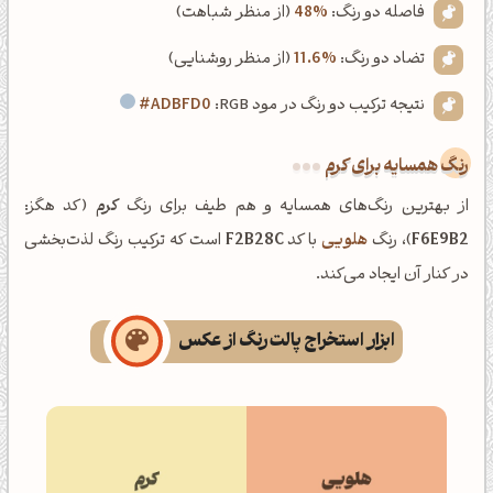
فاصله دو رنگ:
48%
(از منظر شباهت)
تضاد دو رنگ:
11.6%
(از منظر روشنایی)
نتیجه ترکیب دو رنگ در مود RGB:
#ADBFD0
رنگ همسایه برای کرم
از بهترین رنگ‌های همسایه و هم طیف برای رنگ
کرم
(کد هگز:
F6E9B2
)، رنگ
هلویی
با کد
F2B28C
است که ترکیب رنگ لذت‌بخشی
در کنار آن ایجاد می‌کند.
ابزار استخراج پالت رنگ از عکس