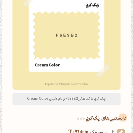
رنگ کرم با کد هگز F6E9B2 و نام لاتین Cream Color
دانستنی‌های رنگ کرم
طول موج رنگ:
574nm