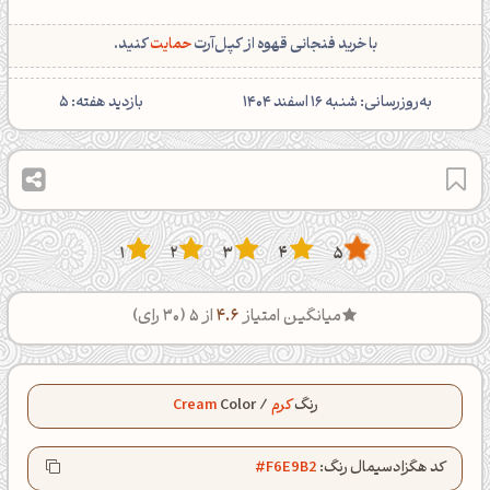
با خرید فنجانی قهوه از کپل‌آرت
حمایت
کنید.
‌به‌روزرسانی: شنبه 16 اسفند 1404
بازدید هفته:
5
1
2
3
4
5
میانگین امتیاز
4.6
از 5 (
30
رای)
رنگ
کرم
/
Color
Cream
کد هگزادسیمال رنگ:
#F6E9B2