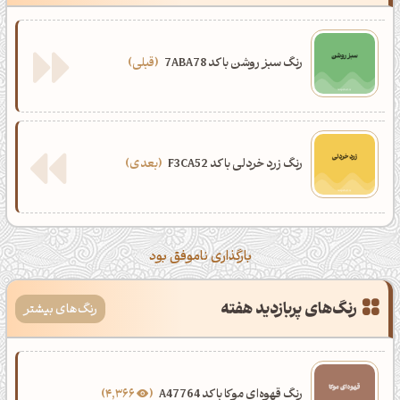
رنگ سبز روشن با کد 7ABA78
قبلی
رنگ زرد خردلی با کد F3CA52
بعدی
بارگذاری ناموفق بود
رنگ‌های پربازدید هفته
رنگ‌های بیشتر
رنگ قهوه‌ای موکا با کد A47764
4,366