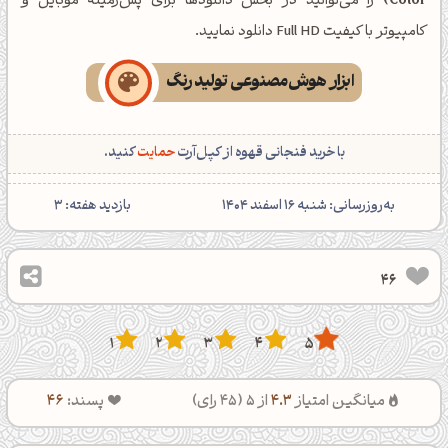
Color)
را می‌توانید در بخش دانلودها برای پس‌زمینه موبایل و
کامپیوتر با کیفیت Full HD دانلود نمایید.
ابزار هوش‌مصنوعی تولید رنگ
با خرید فنجانی قهوه از کپل‌آرت
حمایت
کنید.
‌به‌روزرسانی: شنبه 16 اسفند 1404
بازدید هفته:
3
46
1
2
3
4
5
میانگین امتیاز
4.3
از 5 (
45
رای)
پسند:
46