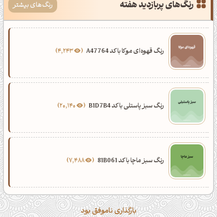
رنگ‌های پربازدید هفته
رنگ‌های بیشتر
رنگ قهوه‌ای موکا با کد A47764
4,243
رنگ سبز پاستلی با کد B1D7B4
20,140
رنگ سبز ماچا با کد 81B061
7,488
بارگذاری ناموفق بود