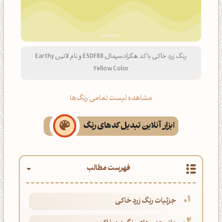
رنگ زرد خاکی با کد هگزادسیمال E5DF88 و نام لاتین Earthy
Yellow Color
مشاهده لیست تمامی رنگ‌ها
ابزار آنلاین تبدیل کدهای رنگ
فهرست مطالب
جزئیات رنگ زرد خاکی