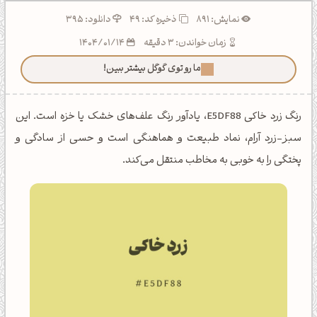
نمایش: 891
ذخیره کد:
49
دانلود: 395
زمان خواندن: 3 دقیقه
1404/01/14
ما رو توی گوگل بیشتر ببین!
رنگ زرد خاکی E5DF88، یادآور رنگ علف‌های خشک یا خزه است. این
سبز-زرد آرام، نماد طبیعت و هماهنگی است و حسی از سادگی و
پختگی را به خوبی به مخاطب منتقل می‌کند.