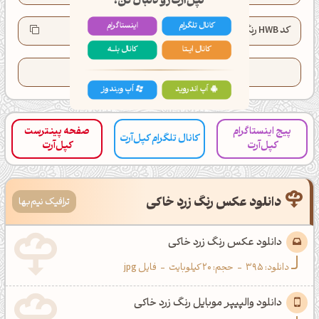
کانال تلگرام
اینستاگرام
کد HWB رنگ:
HWB(56°, 53%, 10%)
کانال ایــتا
کانال بلـــه
تعداد کدهای کپی شده این رنگ:
49
اَپ اندروید
اَپ ویندوز
پیج اینستاگرام
صفحه پینترست
کانال تلگرام کپل‌آرت
کپل‌آرت
کپل‌آرت
دانلود عکس رنگ زرد خاکی
ترافیک نیم‌بها
دانلود عکس رنگ زرد خاکی
دانلود:
395
-
حجم: 20 کیلوبایت
-
فایل jpg
دانلود والپیپر موبایل رنگ زرد خاکی