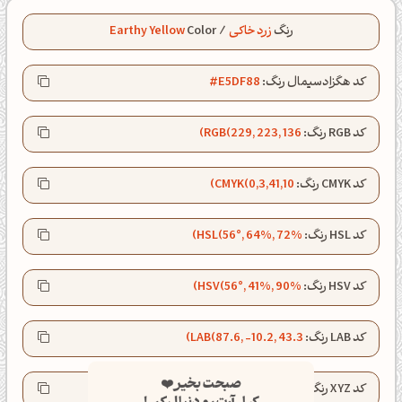
رنگ
زرد خاکی
/
Color
Earthy Yellow
کد هگزادسیمال رنگ:
#E5DF88
کد RGB رنگ:
RGB(229, 223, 136)
کد CMYK رنگ:
CMYK(0,3,41,10)
کد HSL رنگ:
HSL(56°, 64%, 72%)
کد HSV رنگ:
HSV(56°, 41%, 90%)
کد LAB رنگ:
LAB(87.6, -10.2, 43.3)
صبحت بخیر❤️
کپل‌آرت رو دنبال کن!
کد XYZ رنگ:
XYZ(63.1, 71.2, 33.7)