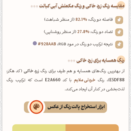
‌مقایسه رنگ زرد خاکی و رنگ مکملش آبی کبالت
فاصله دو رنگ:
82.1%
(از منظر شباهت)
تضاد دو رنگ:
27.8%
(از منظر روشنایی)
نتیجه ترکیب دو رنگ در مود RGB:
#928AAB
رنگ همسایه برای زرد خاکی
از بهترین رنگ‌های همسایه و هم طیف برای رنگ
زرد خاکی
(کد هگز:
E5DF88
)، رنگ
خردلی ملایم
با کد
E2A660
است که ترکیب رنگ
لذت‌بخشی در کنار آن ایجاد می‌کند.
ابزار استخراج پالت رنگ از عکس