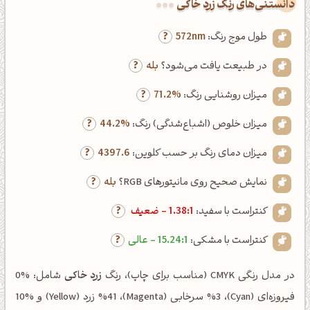
دانستنی‌های رنگ زرد خاکی
طول موج رنگ:
572nm
در طبیعت یافت می‌شود؟
بله
میزان روشنایی رنگ:
71.2%
میزان خلوص (اشباع‌شدگی) رنگ:
44.2%
میزان دمای رنگ بر حسب کلوین:
4397.6
نمایش صحیح روی مانیتورهای RGB؟
بله
کنتراست با سفید:
1.38:1 - ضعیف
کنتراست با مشکی:
15.24:1 - عالی
در مدل رنگی CMYK (مناسب برای چاپ)، رنگ
زرد خاکی
شامل: %0
فیروزه‌ای (Cyan)، %3 سرخابی (Magenta)، %41 زرد (Yellow) و %10