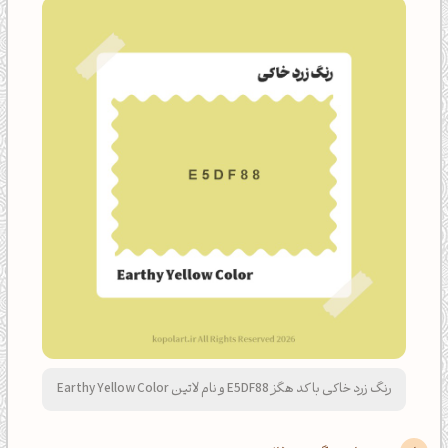
رنگ زرد خاکی با کد هگز E5DF88 و نام لاتین Earthy Yellow Color