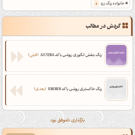
خانواده رنگ زرد
0
گردش در مطالب
رنگ بنفش انگوری روشن با کد A37EBA
قبلی
رنگ خاکستری روشن با کد E8E8E8
بعدی
بارگذاری ناموفق بود