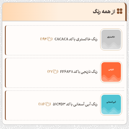
از همه رنگ
رنگ خاکستری با کد CACACA
194
رنگ نارنجی با کد FF6A38
27
رنگ آبی آسمانی با کد 51C4D3
186