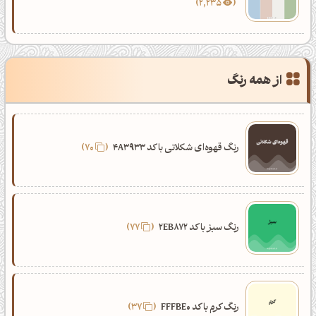
2,235
از همه رنگ
رنگ قهوه‌ای شکلاتی با کد 4A3933
70
رنگ سبز با کد 2EB872
77
رنگ کرم با کد FFFBE0
37