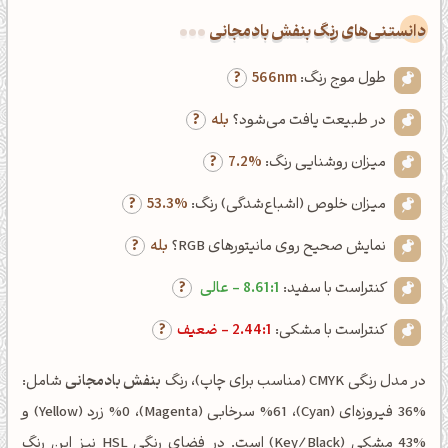
دانستنی‌های رنگ بنفش بادمجانی
طول موج رنگ:
566nm
در طبیعت یافت می‌شود؟
بله
میزان روشنایی رنگ:
7.2%
میزان خلوص (اشباع‌شدگی) رنگ:
53.3%
نمایش صحیح روی مانیتورهای RGB؟
بله
کنتراست با سفید:
8.61:1 - عالی
کنتراست با مشکی:
2.44:1 - ضعیف
در مدل رنگی CMYK (مناسب برای چاپ)، رنگ
بنفش بادمجانی
شامل:
%36 فیروزه‌ای (Cyan)، %61 سرخابی (Magenta)، %0 زرد (Yellow) و
%43 مشکی (Key/Black) است. در فضای رنگی HSL نیز این رنگ