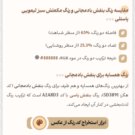
‌مقایسه رنگ بنفش بادمجانی و رنگ مکملش سبز لیمویی
پاستلی
فاصله دو رنگ:
65%
(از منظر شباهت)
تضاد دو رنگ:
25.3%
(از منظر روشنایی)
نتیجه ترکیب دو رنگ در مود RGB:
#888888
رنگ همسایه برای بنفش بادمجانی
از بهترین رنگ‌های همسایه و هم طیف برای رنگ
بنفش بادمجانی
(کد
هگز:
5D3891
)، رنگ
بنفش یاسی
با کد
A2A8D3
است که ترکیب رنگ
لذت‌بخشی در کنار آن ایجاد می‌کند.
ابزار استخراج کد رنگ از عکس