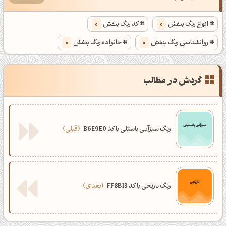
انواع رنگ بنفش
0
کد رنگ بنفش
0
روانشناسی رنگ بنفش
0
خانواده رنگ بنفش
0
گردش در مطالب
رنگ سبزآبی پاستلی با کد B6E9E0
قبلی
رنگ نارنجی با کد FF8B13
بعدی