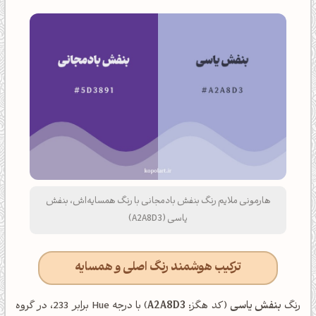
هارمونی ملایم رنگ بنفش بادمجانی با رنگ همسایه‌اش، بنفش
یاسی (A2A8D3)
ترکیب هوشمند رنگ اصلی و همسایه
رنگ
بنفش یاسی
(کد هگز:
A2A8D3
) با درجه Hue برابر 233، در گروه