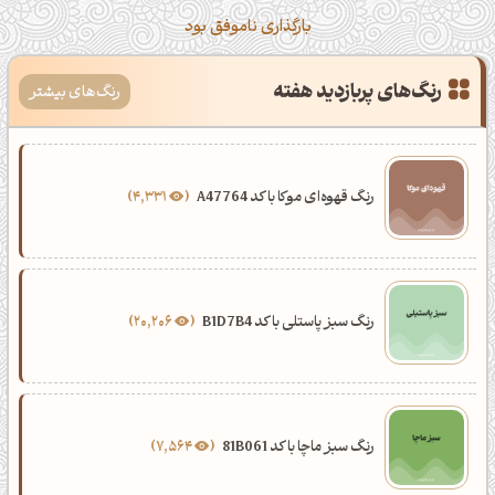
بارگذاری ناموفق بود
رنگ‌های پربازدید هفته
رنگ‌های بیشتر
رنگ قهوه‌ای موکا با کد A47764
4,331
رنگ سبز پاستلی با کد B1D7B4
20,206
رنگ سبز ماچا با کد 81B061
7,564