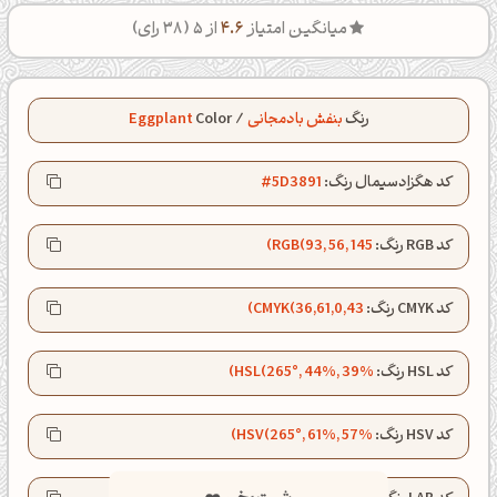
میانگین امتیاز
4.6
از 5 (
38
رای)
رنگ
بنفش بادمجانی
/
Color
Eggplant
کد هگزادسیمال رنگ:
#5D3891
کد RGB رنگ:
RGB(93, 56, 145)
کد CMYK رنگ:
CMYK(36,61,0,43)
کد HSL رنگ:
HSL(265°, 44%, 39%)
کد HSV رنگ:
HSV(265°, 61%, 57%)
شبت بخیر❤️