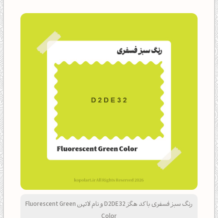
رنگ سبز فسفری با کد هگز D2DE32 و نام لاتین Fluorescent Green
Color