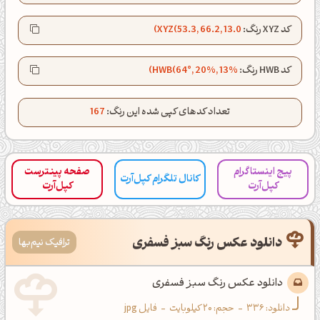
کپل‌آرت رو دنبال کن!
کد XYZ رنگ:
XYZ(53.3, 66.2, 13.0)
کانال تلگرام
اینستاگرام
کد HWB رنگ:
HWB(64°, 20%, 13%)
کانال ایــتا
کانال بلـــه
تعداد کدهای کپی شده این رنگ:
167
اَپ اندروید
اَپ ویندوز
پیج اینستاگرام
صفحه پینترست
کانال تلگرام کپل‌آرت
کپل‌آرت
کپل‌آرت
دانلود عکس رنگ سبز فسفری
ترافیک نیم‌بها
دانلود عکس رنگ سبز فسفری
دانلود:
336
-
حجم: 20 کیلوبایت
-
فایل jpg