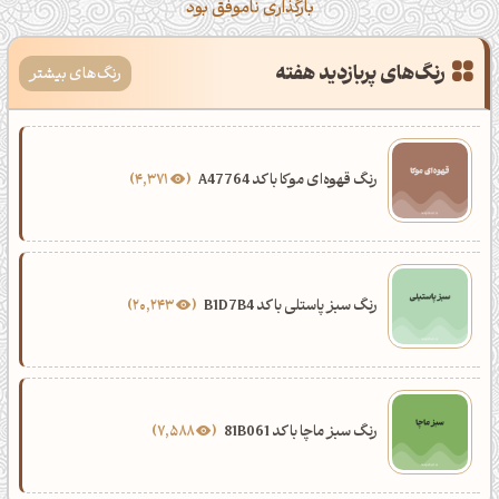
بارگذاری ناموفق بود
رنگ‌های پربازدید هفته
رنگ‌های بیشتر
رنگ قهوه‌ای موکا با کد A47764
4,371
رنگ سبز پاستلی با کد B1D7B4
20,243
رنگ سبز ماچا با کد 81B061
7,588