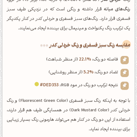
رنگ
خردلی کدر
(کد هگز:
E9C874
) با درجه Hue برابر 43، در گروه
رنگ‌های میانه
قرار داشته و رنگی است که در نزدیکی طیف سبز
فسفری قرار دارد. رنگ‌های سبز فسفری و خردلی کدر در کنار یکدیگر
یک ترکیب رنگ یکنواخت و مینیمال برای بیننده ایجاد می‌نمایند.
‌مقایسه رنگ سبز فسفری و رنگ خردلی کدر
فاصله دو رنگ:
22.1%
(از منظر شباهت)
تضاد دو رنگ:
5.2%
(از منظر روشنایی)
نتیجه ترکیب دو رنگ در مود RGB:
#DED353
با توجه به اینکه رنگ سبز فسفری (Fluorescent Green Color) و رنگ
خردلی کدر (Dark Mustard Color) در همسایگی طیف هم قرار دارند،
استفاده از این دو رنگ در کنار هم می‌تواند هارمونی رنگ بسیار زیبایی
برای بیننده ایجاد نماید.