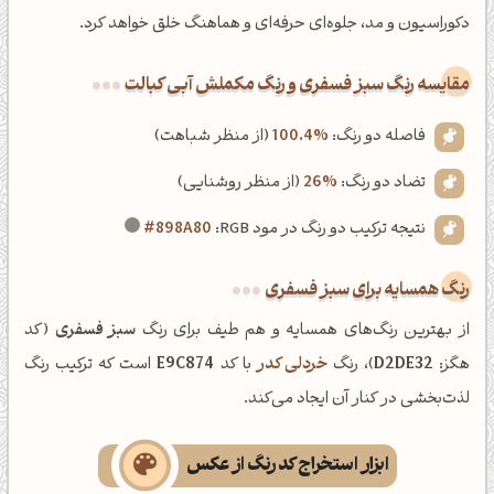
دکوراسیون و مد، جلوه‌ای حرفه‌ای و هماهنگ خلق خواهد کرد.
‌مقایسه رنگ سبز فسفری و رنگ مکملش آبی کبالت
فاصله دو رنگ:
100.4%
(از منظر شباهت)
تضاد دو رنگ:
26%
(از منظر روشنایی)
نتیجه ترکیب دو رنگ در مود RGB:
#898A80
رنگ همسایه برای سبز فسفری
از بهترین رنگ‌های همسایه و هم طیف برای رنگ
سبز فسفری
(کد
هگز:
D2DE32
)، رنگ
خردلی کدر
با کد
E9C874
است که ترکیب رنگ
لذت‌بخشی در کنار آن ایجاد می‌کند.
ابزار استخراج کد رنگ از عکس