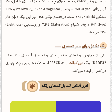
در مدل رنگی CMYK (مناسب برای چاپ)، رنگ
سبز فسفری
شامل: %5
فیروزه‌ای (Cyan)، %0 سرخابی (Magenta)، %77 زرد (Yellow) و %13
مشکی (Key/Black) است. در فضای رنگی HSL نیز این رنگ دارای فام
(Hue) 64° درجه، اشباع (Saturation) 72% و روشنایی (Lightness)
53% می‌باشد.
رنگ مکمل برای سبز فسفری
یکی از بهترین رنگ‌های مکمل برای رنگ
سبز فسفری
(کد هگز:
D2DE32
)، رنگ
آبی کبالت
با کد
4035CD
است که هارمونی چشم‌نوازی
در کنار آن ایجاد می‌کند.
ابزار آنلاین تبدیل کدهای رنگ