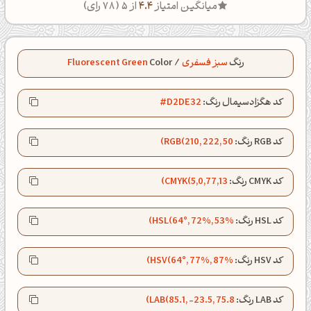
میانگین امتیاز
4.4
از 5 (
78
رای)
رنگ
سبز فسفری
/
Color
Fluorescent Green
کد هگزادسیمال رنگ:
#D2DE32
کد RGB رنگ:
RGB(210, 222, 50)
کد CMYK رنگ:
CMYK(5,0,77,13)
کد HSL رنگ:
HSL(64°, 72%, 53%)
کد HSV رنگ:
HSV(64°, 77%, 87%)
ظهرت بخیر❤️
کد LAB رنگ:
LAB(85.1, -23.5, 75.8)