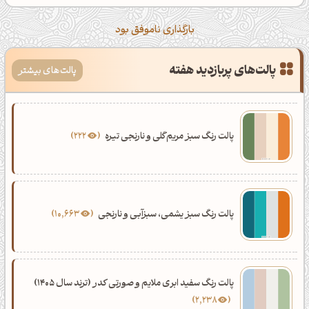
بارگذاری ناموفق بود
پالت‌های پربازدید هفته
پالت‌های بیشتر
پالت رنگ سبز مریم‌گلی و نارنجی تیره
222
پالت رنگ سبز یشمی، سبزآبی و نارنجی
10,663
پالت رنگ سفید ابری ملایم و صورتی کدر (ترند سال 1405)
2,238