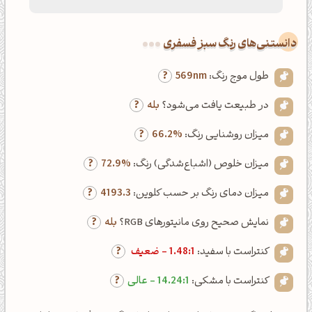
دانستنی‌های رنگ سبز فسفری
طول موج رنگ:
569nm
در طبیعت یافت می‌شود؟
بله
میزان روشنایی رنگ:
66.2%
میزان خلوص (اشباع‌شدگی) رنگ:
72.9%
میزان دمای رنگ بر حسب کلوین:
4193.3
نمایش صحیح روی مانیتورهای RGB؟
بله
کنتراست با سفید:
1.48:1 - ضعیف
کنتراست با مشکی:
14.24:1 - عالی