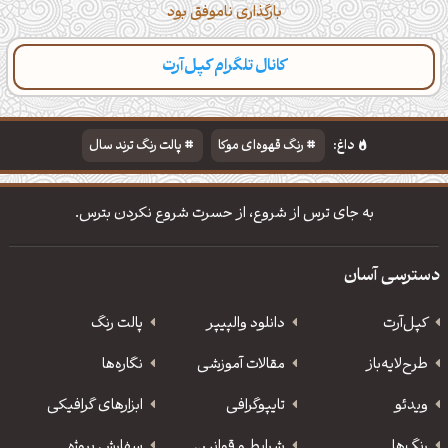
بارگذاری ناموفق بود
کانال تلگرام کپل‌آرت
دسته‌بندی
مطالب تازه
تایپوگرافی
پالت‌ها
داغ:
رنگ قهوه‌ای موکا
پالت رنگ ترند سال
دانلود والپیپر مذهبی
تایپوگرافی شعر مولانا
به جای ترس از شروع، از حسرت شروع نکردن بترس.
دسترسی آسان
کپل‌آرت
دانلود‌ والپیپر
پالت رنگ
طرح‌لایه‌باز
مقالات آموزشی
نگاره‌ها
ویدئو
‌تایپوگرافی
ابزارهای گرافیکی
رنگ‌ها
شرایط و قوانین
سفارش پروژه