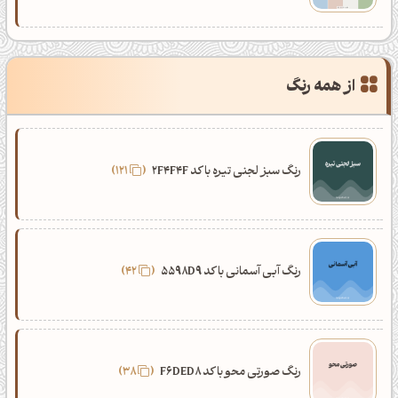
از همه رنگ
رنگ سبز لجنی تیره با کد 2F4F4F
121
رنگ آبی آسمانی با کد 5598D9
42
رنگ صورتی محو با کد F6DED8
38