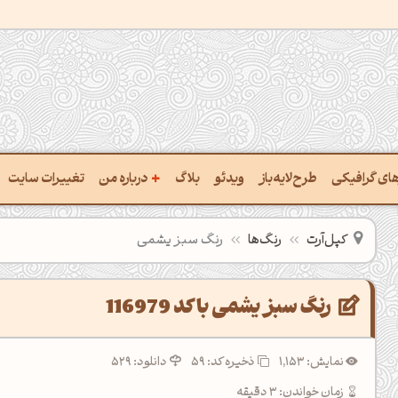
+
رهای گرافیکی
طرح‌لایه‌باز
ویدئو
بلاگ
درباره من
تغییرات سایت
ت پالت از تصویر
درباره‌من
کپل‌آرت
رنگ‌ها
رنگ سبز یشمی
ب رنگ‌ها باهم
سفارش پروژه
 نام رنگ با کد Hex
تماس با ‌من
رنگ سبز یشمی با کد 116979
خراج کد رنگ از عکس
سوالات متداول‌‌
نمایش: 1,153
ذخیره کد:
59
دانلود: 529
ت پالت رنگ با هوش‌مصنوعی
زمان خواندن: 3 دقیقه