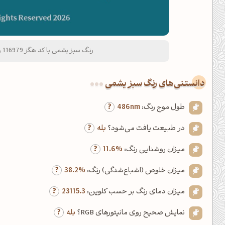
رنگ سبز یشمی با کد هگز 116979 و نام لاتین Jade Green Color
دانستنی‌های رنگ سبز یشمی
طول موج رنگ:
486nm
در طبیعت یافت می‌شود؟
بله
میزان روشنایی رنگ:
11.6%
میزان خلوص (اشباع‌شدگی) رنگ:
38.2%
میزان دمای رنگ بر حسب کلوین:
23115.3
نمایش صحیح روی مانیتورهای RGB؟
بله