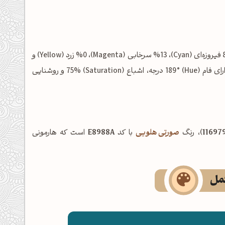
شامل: %86 فیروزه‌ای (Cyan)، %13 سرخابی (Magenta)، %0 زرد (Yellow) و
%53 مشکی (Key/Black) است. در فضای رنگی HSL نیز این رنگ دارای فام (Hue) 189° درجه، اشباع (Saturation) 75% و روشنایی
11697
)، رنگ
صورتی هلویی
با کد
E8988A
است که هارمونی
کمل