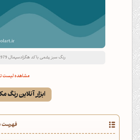
رنگ سبز یشمی با کد هگزادسیمال 116979 و نام لاتین Jade Green Color
مشاهده لیست تم
ابزار آنلاین رنگ م
فهرست م