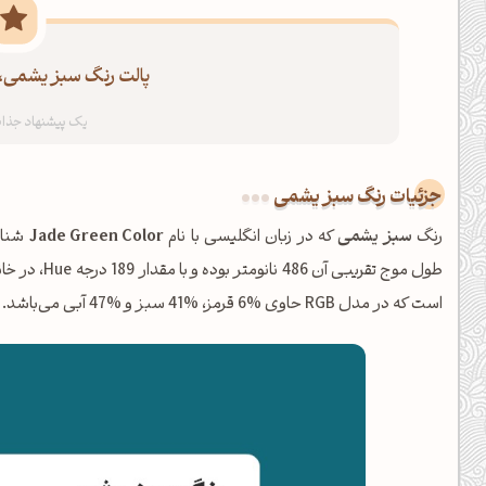
پالت رنگ سبز یشمی، 
جزئیات رنگ سبز یشمی
رنگ
سبز یشمی
که در زبان انگلیسی با نام
Jade Green Color
طول موج تقریبی آن 486 نانومتر بوده و با مقدار 189 درجه Hue، در خانواده
است که در مدل RGB حاوی %6 قرمز، %41 سبز و %47 آبی می‌باشد.
ظهرت بخیر❤️
کپل‌آرت رو دنبال کن!
کانال تلگرام
اینستاگرام