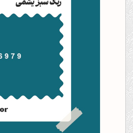
کانال ایــتا
کانال بلـــه
اَپ اندروید
اَپ ویندوز