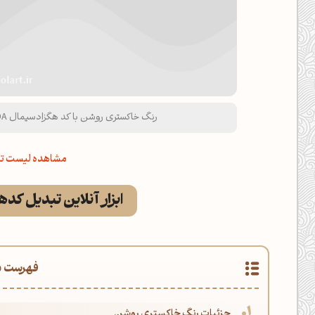
رنگ خاکستری روشن با کد هگزادسیمال DADADA و نام لاتین Light Gray Color
مشاهده لیست تم
ابزار آنلاین تبدیل کد
فهرست م
جزئیات رنگ خاکستری روشن