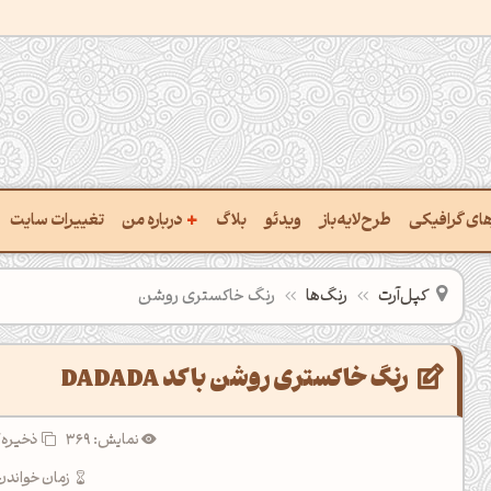
+
رهای گرافیکی
طرح‌لایه‌باز
ویدئو
بلاگ
درباره من
تغییرات سایت
ت پالت از تصویر
درباره‌من
کپل‌آرت
رنگ‌ها
رنگ خاکستری روشن
ب رنگ‌ها باهم
سفارش پروژه
 نام رنگ با کد Hex
تماس با ‌من
رنگ خاکستری روشن با کد DADADA
خراج کد رنگ از عکس
سوالات متداول‌‌
نمایش: 369
ذخیره 
ت پالت رنگ با هوش‌مصنوعی
زمان خواندن: 3 دقی