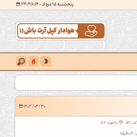
پنجشنبه 15 مرداد
- ۲۳:۳۸:۱۷
1403/04/30
کد:
52
دانلود: 57
قه