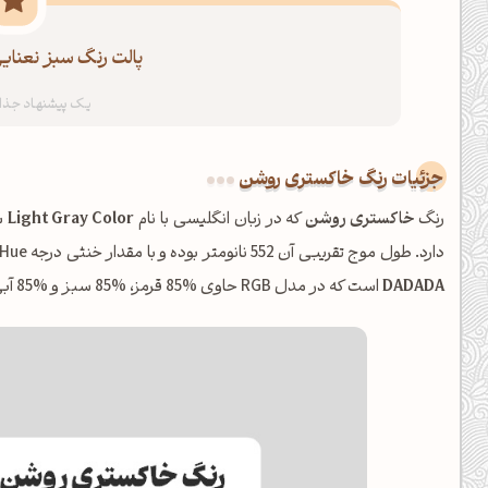
پالت رنگ سبز نعنایی
جزئیات رنگ خاکستری روشن
رنگ
خاکستری روشن
که در زبان انگلیسی با نام
Light Gray Color
دارد. طول موج تقریبی آن 552 نانومتر بوده و با مقدار خنثی درجه Hue، در خانواده
DADADA
است که در مدل RGB حاوی %85 قرمز، %85 سبز و %85 آبی می‌باشد.
شبت بخیر❤️
کپل‌آرت رو دنبال کن!
کانال تلگرام
اینستاگرام