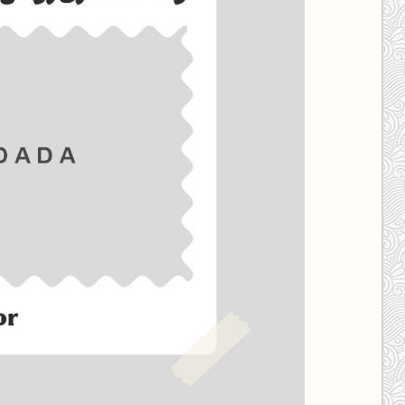
کانال ایــتا
کانال بلـــه
اَپ اندروید
اَپ ویندوز