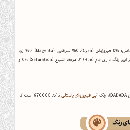
شامل: %0 فیروزه‌ای (Cyan)، %0 سرخابی (Magenta)، %0 زرد
(Yellow) و %15 مشکی (Key/Black) است. در فضای رنگی HSL نیز این رنگ دارای فام (Hue) 0° درجه، اشباع (Saturation) 0% و
:
DADADA
)، رنگ
آبی فیروزه‌ای پاستلی
با کد
67CCCC
است که
های رنگ