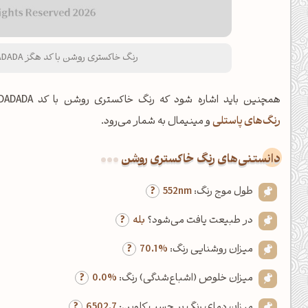
رنگ خاکستری روشن با کد هگز DADADA و نام لاتین Light Gray Color
همچنین باید اشاره شود که رنگ خاکستری روشن با کد DADADA و خلوص رنگ %0.0 (کمتر از ۲۰ درصد)، از اعضای خانواده
رنگ‌های پاستلی
و مینیمال به شمار می‌رود.
دانستنی‌های رنگ خاکستری روشن
طول موج رنگ:
552nm
در طبیعت یافت می‌شود؟
بله
میزان روشنایی رنگ:
70.1%
میزان خلوص (اشباع‌شدگی) رنگ:
0.0%
میزان دمای رنگ بر حسب کلوین:
6502.7