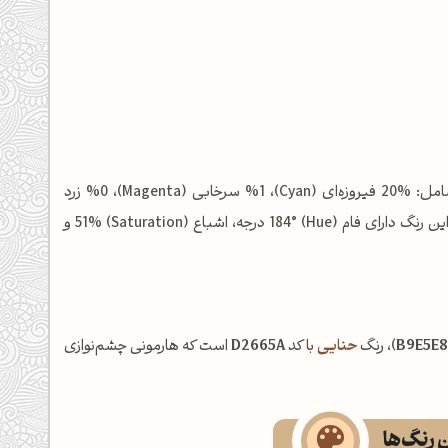
شامل: %20 فیروزه‌ای (Cyan)، %1 سرخابی (Magenta)، %0 زرد
(Yellow) و %9 مشکی (Key/Black) است. در فضای رنگی HSL نیز این رنگ دارای فام (Hue) 184° درجه، اشباع (Saturation) 51% و
B9E5E8
)، رنگ
حنایی
با کد
D2665A
است که هارمونی چشم‌نوازی
ن رنگ‌ها