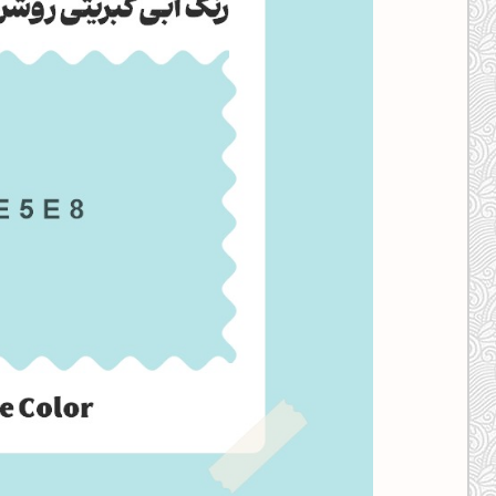
کانال ایــتا
کانال بلـــه
اَپ اندروید
اَپ ویندوز