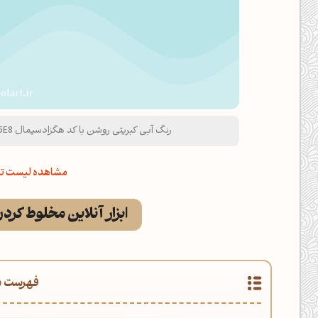
رنگ آبی کبریتی روشن با کد هگزادسیمال B9E5E8 و نام لاتین Light Slate Blue Color
مشاهده لیست تم
ابزار آنلاین مخلوط کرد
فهرست م