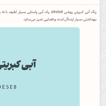
یل کدهای رنگ
رنگ آبی کبریتی روشن b9e5e8، یک آبی پاستلی 
تن رنگ مکمل
بهداشتی بسیار ایده‌آل است و فضایی تمیز می‌سازد.
ده تمام ابزارها