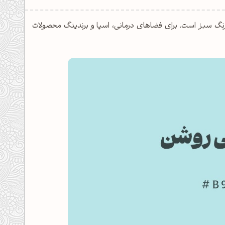
بسیار لطیف با ته رنگ سبز است. برای فضاهای درمانی، اسپا و برندینگ محصولات