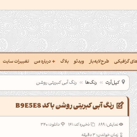
+
رهای گرافیکی
طرح‌لایه‌باز
ویدئو
بلاگ
درباره من
تغییرات سایت
ت پالت از تصویر
درباره‌من
کپل‌آرت
رنگ‌ها
رنگ آبی کبریتی روشن
ب رنگ‌ها باهم
سفارش پروژه
 نام رنگ با کد Hex
تماس با ‌من
رنگ آبی کبریتی روشن با کد B9E5E8
خراج کد رنگ از عکس
سوالات متداول‌‌
نمایش: 899
ذخیره کد:
161
دانلود: 340
ت پالت رنگ با هوش‌مصنوعی
زمان خواندن: 3 دقیقه