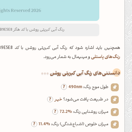
رنگ آبی کبریتی روشن با کد هگز B9E5E8 و نام لاتین Light Slate Blue Color
همچنین باید اشاره شود که رنگ آبی کبریتی روشن با کد B9E5E8 و خلوص رنگ %11.4 (کمتر از ۲۰ درصد)، از اعضای خانواده
رنگ‌های پاستلی
و مینیمال به شمار می‌رود.
دانستنی‌های رنگ آبی کبریتی روشن
طول موج رنگ:
490nm
در طبیعت یافت می‌شود؟
خیر
میزان روشنایی رنگ:
72.2%
میزان خلوص (اشباع‌شدگی) رنگ:
11.4%