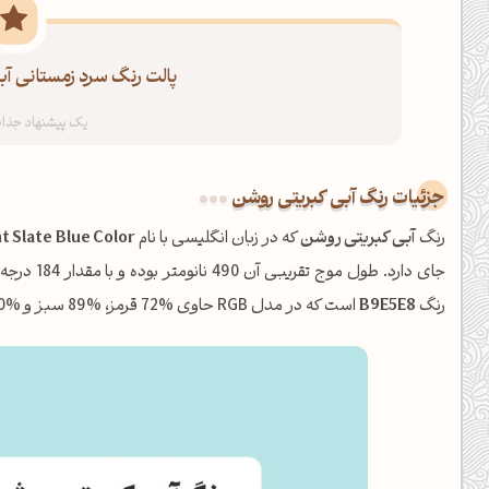
پالت رنگ سرد زمستانی آب
جزئیات رنگ آبی کبریتی روشن
رنگ
آبی کبریتی روشن
که در زبان انگلیسی با نام
t Slate Blue Color
جای دارد. طول موج تقریبی آن 490 نانومتر بوده و با مقدار 184 درجه Hue، در خانواده
رنگ
B9E5E8
است که در مدل RGB حاوی %72 قرمز، %89 سبز و %90 آبی می‌باشد.
ظهرت بخیر❤️
کپل‌آرت رو دنبال کن!
کانال تلگرام
اینستاگرام