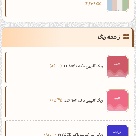
2,234
از همه رنگ
رنگ گلبهی با کد CE5A67
56
رنگ گلبهی با کد EE6983
65
رنگ آبی کبالت با کد 4035CD
80