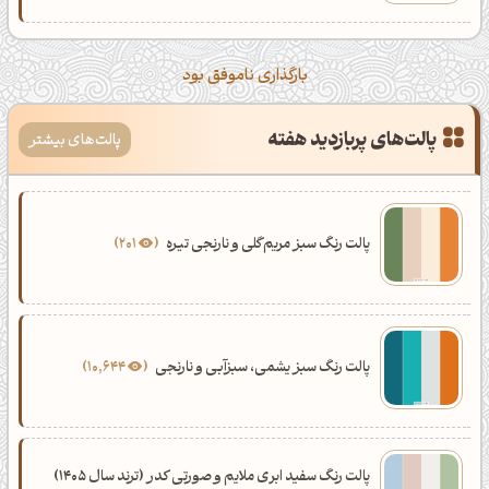
بارگذاری ناموفق بود
پالت‌های پربازدید هفته
پالت‌های بیشتر
پالت رنگ سبز مریم‌گلی و نارنجی تیره
201
پالت رنگ سبز یشمی، سبزآبی و نارنجی
10,644
پالت رنگ سفید ابری ملایم و صورتی کدر (ترند سال 1405)