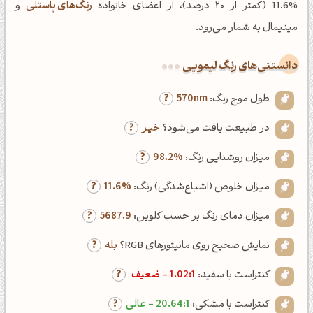
%11.6 (کمتر از ۲۰ درصد)، از اعضای خانواده
رنگ‌های پاستلی
و
مینیمال به شمار می‌رود.
دانستنی‌های رنگ لیمویی
طول موج رنگ:
570nm
در طبیعت یافت می‌شود؟
خیر
میزان روشنایی رنگ:
98.2%
میزان خلوص (اشباع‌شدگی) رنگ:
11.6%
میزان دمای رنگ بر حسب کلوین:
5687.9
نمایش صحیح روی مانیتورهای RGB؟
بله
کنتراست با سفید:
1.02:1 - ضعیف
کنتراست با مشکی:
20.64:1 - عالی