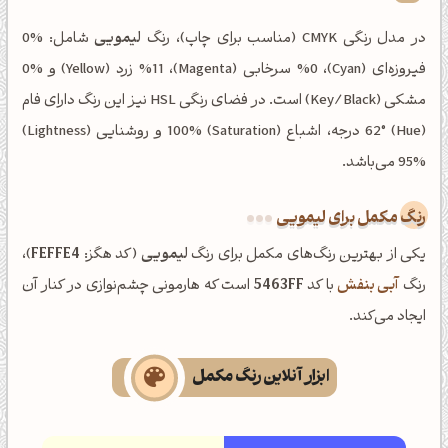
در مدل رنگی CMYK (مناسب برای چاپ)، رنگ
لیمویی
شامل: %0
فیروزه‌ای (Cyan)، %0 سرخابی (Magenta)، %11 زرد (Yellow) و %0
مشکی (Key/Black) است. در فضای رنگی HSL نیز این رنگ دارای فام
(Hue) 62° درجه، اشباع (Saturation) 100% و روشنایی (Lightness)
95% می‌باشد.
رنگ مکمل برای لیمویی
یکی از بهترین رنگ‌های مکمل برای رنگ
لیمویی
(کد هگز:
FEFFE4
)،
رنگ
آبی بنفش
با کد
5463FF
است که هارمونی چشم‌نوازی در کنار آن
ایجاد می‌کند.
ابزار آنلاین رنگ مکمل