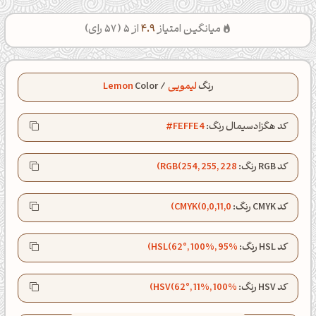
میانگین امتیاز
4.9
از 5 (
57
رای)
رنگ
لیمویی
/
Color
Lemon
کد هگزادسیمال رنگ:
#FEFFE4
کد RGB رنگ:
RGB(254, 255, 228)
کد CMYK رنگ:
CMYK(0,0,11,0)
کد HSL رنگ:
HSL(62°, 100%, 95%)
کد HSV رنگ:
HSV(62°, 11%, 100%)
عصرت بخیر❤️