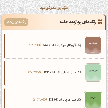
بارگذاری ناموفق بود
رنگ‌های پربازدید هفته
رنگ‌های بیشتر
رنگ قهوه‌ای موکا با کد A47764
4,304
رنگ سبز پاستلی با کد B1D7B4
20,177
رنگ سبز ماچا با کد 81B061
7,538