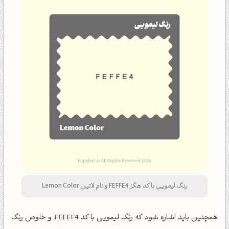
رنگ لیمویی با کد هگز FEFFE4 و نام لاتین Lemon Color
همچنین باید اشاره شود که رنگ لیمویی با کد FEFFE4 و خلوص رنگ