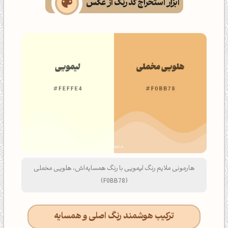
ابزار استخراج کد رنگ از عکس
هارمونی ملایم رنگ لیمویی با رنگ همسایه‌اش، هلویی مخملی
(F0BB78)
ترکیب هوشمند رنگ اصلی و همسایه