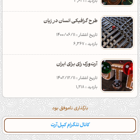
بازدید : 7,434
دانلود : 361
دسته‌بندی : تکنولوژی
بازدید : 3,631
طرح گرافیکی انسان در زیان
تاریخ انتشار : 1400/06/11
بازدید : 6,367
آرت‌ورک رای برای ایران
تاریخ انتشار : 1402/12/11
بازدید : 1,218
بارگذاری ناموفق بود
کانال تلگرام کپل‌آرت
دسته‌بندی
مطالب تازه
تایپوگرافی
پالت‌ها