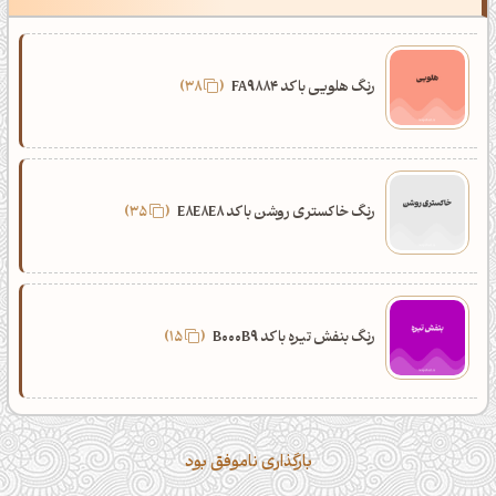
رنگ هلویی با کد FA9884
38
رنگ خاکستری روشن با کد E8E8E8
35
رنگ بنفش تیره با کد B000B9
15
بارگذاری ناموفق بود