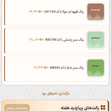
رنگ قهوه‌ای موکا با کد A47764
4,142
رنگ سبز پاستلی با کد B1D7B4
20,061
رنگ سبز ماچا با کد 81B061
7,434
بارگذاری ناموفق بود
پالت‌های پربازدید هفته
پالت‌های بیشتر