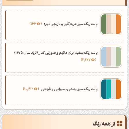
پالت رنگ سبز مریم‌گلی و نارنجی تیره
166
پالت رنگ سفید ابری ملایم و صورتی کدر (ترند سال 1405)
2,227
پالت رنگ سبز یشمی، سبزآبی و نارنجی
10,612
از همه رنگ