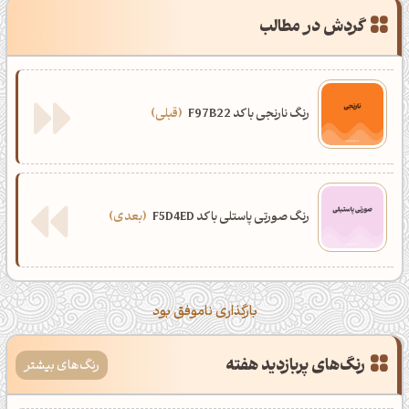
گردش در مطالب
رنگ نارنجی با کد F97B22
قبلی
رنگ صورتی پاستلی با کد F5D4ED
بعدی
بارگذاری ناموفق بود
رنگ‌های پربازدید هفته
رنگ‌های بیشتر