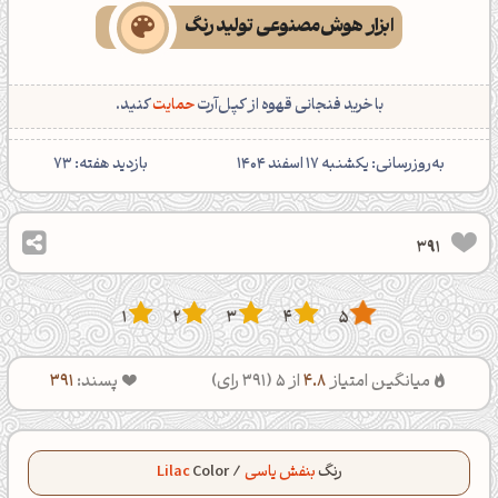
ابزار هوش‌مصنوعی تولید رنگ
با خرید فنجانی قهوه از کپل‌آرت
حمایت
کنید.
‌به‌روزرسانی: یکشنبه 17 اسفند 1404
بازدید هفته:
73
391
1
2
3
4
5
میانگین امتیاز
4.8
از 5 (
391
رای)
پسند:
391
رنگ
بنفش یاسی
/
Color
Lilac