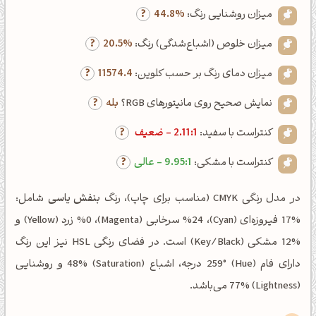
میزان روشنایی رنگ:
44.8%
میزان خلوص (اشباع‌شدگی) رنگ:
20.5%
میزان دمای رنگ بر حسب کلوین:
11574.4
نمایش صحیح روی مانیتورهای RGB؟
بله
کنتراست با سفید:
2.11:1 - ضعیف
کنتراست با مشکی:
9.95:1 - عالی
در مدل رنگی CMYK (مناسب برای چاپ)، رنگ
بنفش یاسی
شامل:
%17 فیروزه‌ای (Cyan)، %24 سرخابی (Magenta)، %0 زرد (Yellow) و
%12 مشکی (Key/Black) است. در فضای رنگی HSL نیز این رنگ
دارای فام (Hue) 259° درجه، اشباع (Saturation) 48% و روشنایی
(Lightness) 77% می‌باشد.