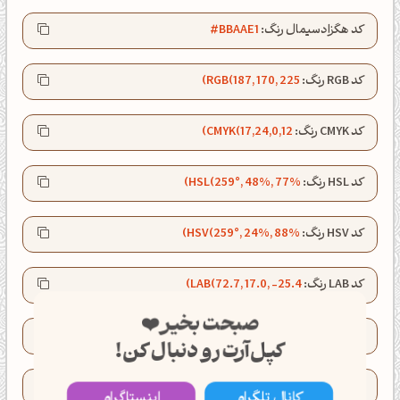
کد هگزادسیمال رنگ:
#BBAAE1
کد RGB رنگ:
RGB(187, 170, 225)
کد CMYK رنگ:
CMYK(17,24,0,12)
کد HSL رنگ:
HSL(259°, 48%, 77%)
کد HSV رنگ:
HSV(259°, 24%, 88%)
کد LAB رنگ:
LAB(72.7, 17.0, -25.4)
صبحت بخیر❤️
کد XYZ رنگ:
XYZ(48.5, 44.8, 77.3)
کپل‌آرت رو دنبال کن!
کد HWB رنگ:
HWB(259°, 67%, 12%)