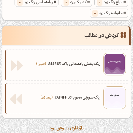
انواع رنگ زرد
0
کد رنگ زرد
0
روانشناسی رنگ زرد
0
خانواده رنگ زرد
0
گردش در مطالب
رنگ بنفش بادمجانی با کد 844685
قبلی
رنگ صورتی محو با کد FAF4FF
بعدی
بارگذاری ناموفق بود