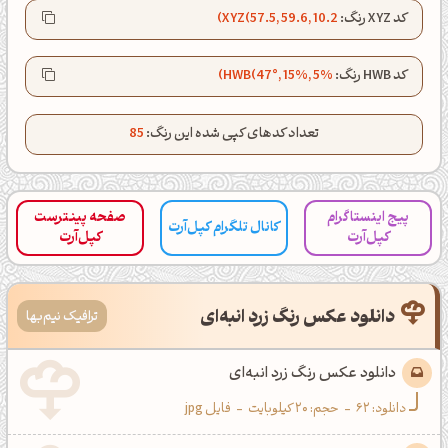
کپل‌آرت رو دنبال کن!
کد XYZ رنگ:
XYZ(57.5, 59.6, 10.2)
کانال تلگرام
اینستاگرام
کد HWB رنگ:
HWB(47°, 15%, 5%)
کانال ایــتا
کانال بلـــه
تعداد کدهای کپی شده این رنگ:
85
اَپ اندروید
اَپ ویندوز
پیج اینستاگرام
صفحه پینترست
کانال تلگرام کپل‌آرت
کپل‌آرت
کپل‌آرت
دانلود عکس رنگ زرد انبه‌ای
ترافیک نیم‌بها
دانلود عکس رنگ زرد انبه‌ای
دانلود:
62
-
حجم: 20 کیلوبایت
-
فایل jpg