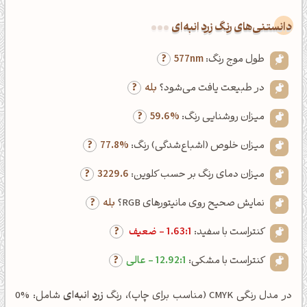
دانستنی‌های رنگ زرد انبه‌ای
طول موج رنگ:
577nm
در طبیعت یافت می‌شود؟
بله
میزان روشنایی رنگ:
59.6%
میزان خلوص (اشباع‌شدگی) رنگ:
77.8%
میزان دمای رنگ بر حسب کلوین:
3229.6
نمایش صحیح روی مانیتورهای RGB؟
بله
کنتراست با سفید:
1.63:1 - ضعیف
کنتراست با مشکی:
12.92:1 - عالی
در مدل رنگی CMYK (مناسب برای چاپ)، رنگ
زرد انبه‌ای
شامل: %0