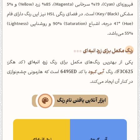
فیروزه‌ای (Cyan)، %19 سرخابی (Magenta)، %85 زرد (Yellow) و %5
مشکی (Key/Black) است. در فضای رنگی HSL نیز این رنگ دارای فام
(Hue) 47° درجه، اشباع (Saturation) 90% و روشنایی (Lightness)
55% می‌باشد.
رنگ مکمل برای زرد انبه‌ای
یکی از بهترین رنگ‌های مکمل برای رنگ
زرد انبه‌ای
(کد هگز:
F3C625
)، رنگ
آبی کبود
با کد
6495ED
است که هارمونی چشم‌نوازی
در کنار آن ایجاد می‌کند.
ابزار آنلاین یافتن نام رنگ