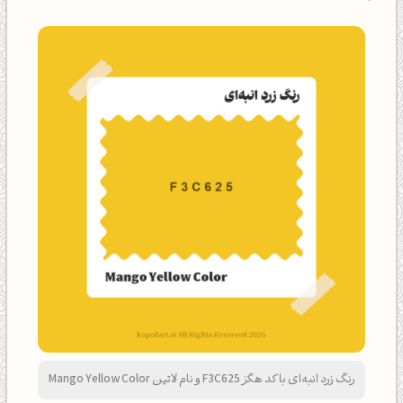
رنگ زرد انبه‌ای با کد هگز F3C625 و نام لاتین Mango Yellow Color