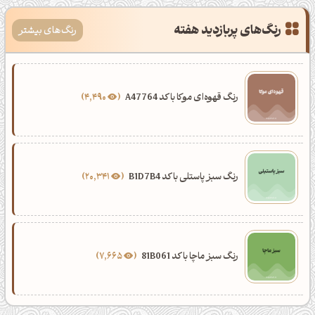
رنگ‌های پربازدید هفته
رنگ‌های بیشتر
رنگ قهوه‌ای موکا با کد A47764
4,490
رنگ سبز پاستلی با کد B1D7B4
20,341
رنگ سبز ماچا با کد 81B061
7,665