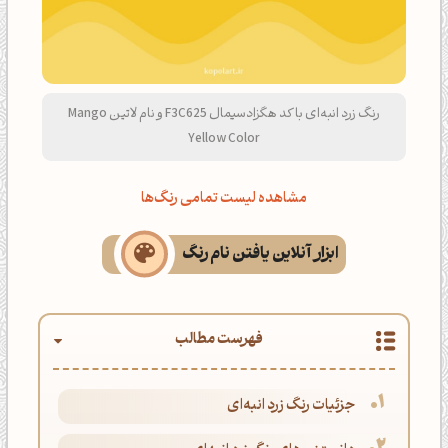
رنگ زرد انبه‌ای با کد هگزادسیمال F3C625 و نام لاتین Mango
Yellow Color
مشاهده لیست تمامی رنگ‌ها
ابزار آنلاین یافتن نام رنگ
فهرست مطالب
جزئیات رنگ زرد انبه‌ای