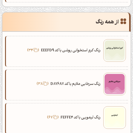
از همه رنگ
رنگ کرم استخوانی روشن با کد EEEFD9
34
رنگ سرخابی ملایم با کد D876A7
38
رنگ لیمویی با کد FEFFE4
67