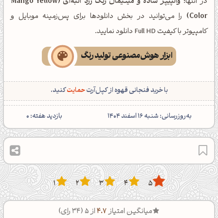
در انتها؛
والپیپر ساده و مینیمال رنگ زرد انبه‌ای (Mango Yellow
Color)
را می‌توانید در بخش دانلودها برای پس‌زمینه موبایل و
کامپیوتر با کیفیت Full HD دانلود نمایید.
ابزار هوش‌مصنوعی تولید رنگ
با خرید فنجانی قهوه از کپل‌آرت
حمایت
کنید.
‌به‌روزرسانی: شنبه 16 اسفند 1404
بازدید هفته:
0
1
2
3
4
5
میانگین امتیاز
4.7
از 5 (
34
رای)