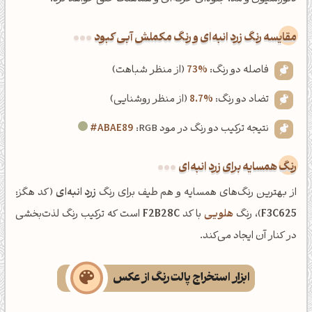
‌مقایسه رنگ زرد انبه‌ای و رنگ مکملش آبی کبود
فاصله دو رنگ:
73%
(از منظر شباهت)
تضاد دو رنگ:
8.7%
(از منظر روشنایی)
نتیجه ترکیب دو رنگ در مود RGB:
#ABAE89
رنگ همسایه برای زرد انبه‌ای
از بهترین رنگ‌های همسایه و هم طیف برای رنگ
زرد انبه‌ای
(کد هگز:
F3C625
)، رنگ
هلویی
با کد
F2B28C
است که ترکیب رنگ لذت‌بخشی
در کنار آن ایجاد می‌کند.
ابزار استخراج پالت رنگ از عکس