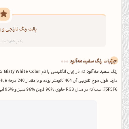
پالت رنگ نارنجی و 
جزئیات رنگ سفید مه‌آلود
رنگ
سفید مه‌آلود
که در زبان انگلیسی با نام
Misty White Color
دارد. طول موج تقریبی آن 464 نانومتر بوده و با مقدار 240 درجه Hue، در خانواده
F5F5F6
است که در مدل RGB حاوی %96 قرمز، %96 سبز و %96 آبی می‌باشد.
عصرت بخیر❤️
کپل‌آرت رو دنبال کن!
کانال تلگرام
اینستاگرام