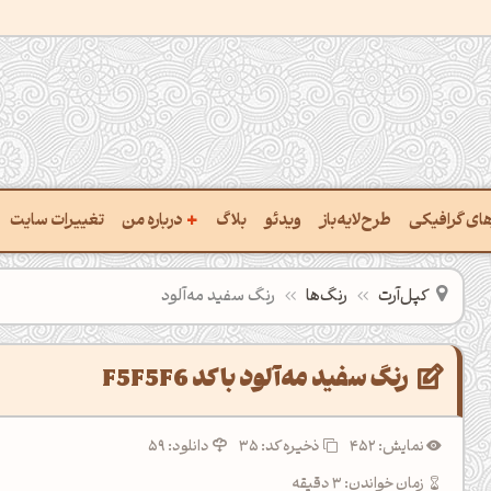
+
رهای گرافیکی
طرح‌لایه‌باز
ویدئو
بلاگ
درباره من
تغییرات سایت
ت پالت از تصویر
درباره‌من
کپل‌آرت
رنگ‌ها
رنگ سفید مه‌آلود
ب رنگ‌ها باهم
سفارش پروژه
 نام رنگ با کد Hex
تماس با ‌من
رنگ سفید مه‌آلود با کد F5F5F6
خراج کد رنگ از عکس
سوالات متداول‌‌
نمایش: 452
ذخیره کد:
35
دانلود: 59
ت پالت رنگ با هوش‌مصنوعی
زمان خواندن: 3 دقیقه