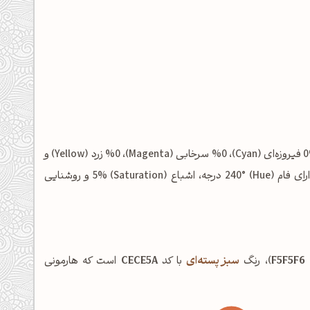
شامل: %0 فیروزه‌ای (Cyan)، %0 سرخابی (Magenta)، %0 زرد (Yellow) و
%4 مشکی (Key/Black) است. در فضای رنگی HSL نیز این رنگ دارای فام (Hue) 240° درجه، اشباع (Saturation) 5% و روشنایی
F5F5F6
)، رنگ
سبز پسته‌ای
با کد
CECE5A
است که هارمونی