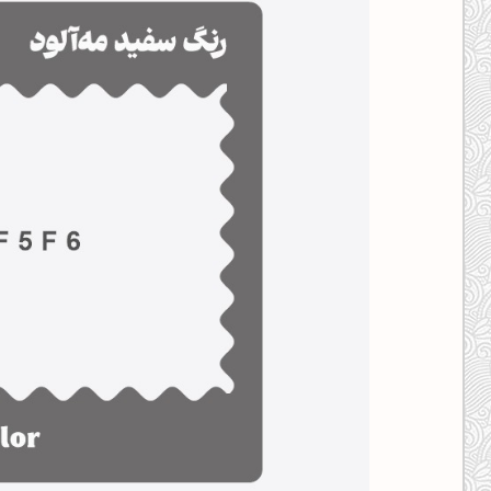
کانال ایــتا
کانال بلـــه
اَپ اندروید
اَپ ویندوز