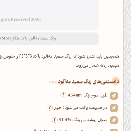
رنگ سفید مه‌آلود با کد هگز F5F5F6 و نام لاتین Misty White Color
همچنین باید اشاره شود که رنگ سفید مه‌آلود با کد F5F5F6 و خلوص رنگ %0.3 (کمتر از ۲۰ درصد)، از اعضای خانواده
مینیمال به شمار می‌رود.
دانستنی‌های رنگ سفید مه‌آلود
طول موج رنگ:
464nm
در طبیعت یافت می‌شود؟
خیر
میزان روشنایی رنگ:
91.4%