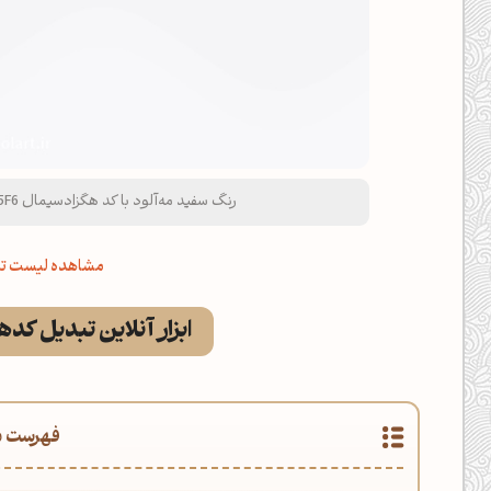
رنگ سفید مه‌آلود با کد هگزادسیمال F5F5F6 و نام لاتین Misty White Color
مشاهده لیست تم
ابزار آنلاین تبدیل کد
فهرست م