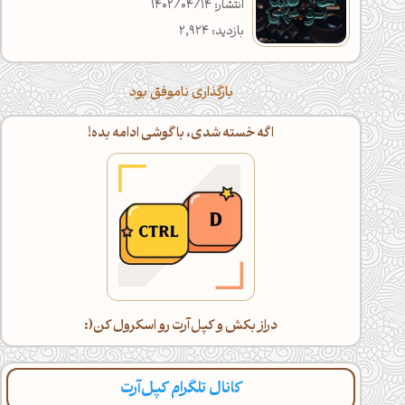
انتشار: 1402/04/14
بازدید: 2,924
بارگذاری ناموفق بود
اگه خسته شدی، با گوشی ادامه بده!
دراز بکش و کپل‌آرت رو اسکرول کن(:
کانال تلگرام کپل‌آرت