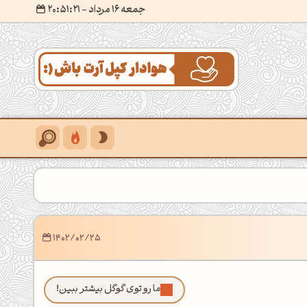
جمعه 16 مرداد
- ۲۰:۵۱:۲۳
1402/02/25
ما رو توی گوگل بیشتر ببین!