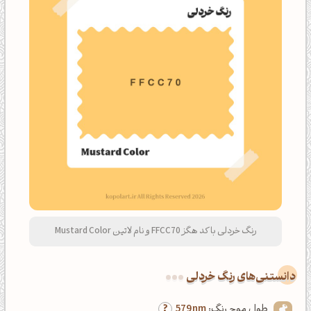
رنگ خردلی با کد هگز FFCC70 و نام لاتین Mustard Color
دانستنی‌های رنگ خردلی
طول موج رنگ:
579nm