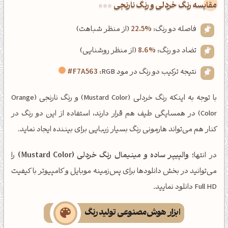
‌مقایسه رنگ خردلی و رنگ نارنجی
فاصله دو رنگ:
22.5%
(از منظر شباهت)
تضاد دو رنگ:
8.6%
(از منظر روشنایی)
نتیجه ترکیب دو رنگ در مود RGB:
#F7A563
با توجه به اینکه رنگ خردلی (Mustard Color) و رنگ نارنجی (Orange
Color) در همسایگی طیف هم قرار دارند، استفاده از این دو رنگ در
کنار هم می‌تواند هارمونی رنگ بسیار زیبایی برای بیننده ایجاد نماید.
در انتها؛
والپیپر ساده و مینیمال رنگ خردلی (Mustard Color)
را
می‌توانید در بخش دانلودها برای پس‌زمینه موبایل و کامپیوتر با کیفیت
Full HD دانلود نمایید.
ابزار هوش‌مصنوعی تولید رنگ