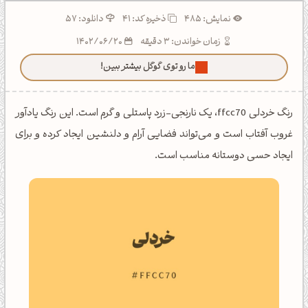
نمایش: 485
ذخیره کد:
41
دانلود: 57
زمان خواندن: 3 دقیقه
1402/06/20
ما رو توی گوگل بیشتر ببین!
رنگ خردلی ffcc70، یک نارنجی-زرد پاستلی و گرم است. این رنگ یادآور
غروب آفتاب است و می‌تواند فضایی آرام و دلنشین ایجاد کرده و برای
ایجاد حسی دوستانه مناسب است.