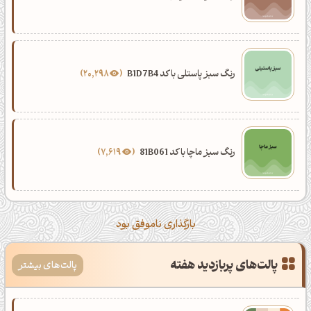
رنگ سبز پاستلی با کد B1D7B4
20,298
رنگ سبز ماچا با کد 81B061
7,619
بارگذاری ناموفق بود
پالت‌های پربازدید هفته
پالت‌های بیشتر