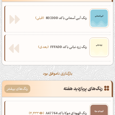
رنگ آبی آسمانی با کد 8ECDDD
قبلی
رنگ زرد نباتی با کد FFFADD
بعدی
بارگذاری ناموفق بود
رنگ‌های پربازدید هفته
رنگ‌های بیشتر
رنگ قهوه‌ای موکا با کد A47764
4,433