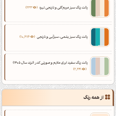
پالت رنگ سبز مریم‌گلی و نارنجی تیره
233
پالت رنگ سبز یشمی، سبزآبی و نارنجی
10,676
پالت رنگ سفید ابری ملایم و صورتی کدر (ترند سال 1405)
2,241
از همه رنگ