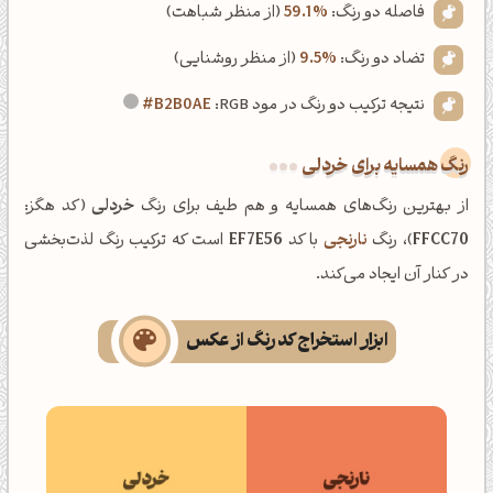
فاصله دو رنگ:
59.1%
(از منظر شباهت)
تضاد دو رنگ:
9.5%
(از منظر روشنایی)
نتیجه ترکیب دو رنگ در مود RGB:
#B2B0AE
رنگ همسایه برای خردلی
از بهترین رنگ‌های همسایه و هم طیف برای رنگ
خردلی
(کد هگز:
FFCC70
)، رنگ
نارنجی
با کد
EF7E56
است که ترکیب رنگ لذت‌بخشی
در کنار آن ایجاد می‌کند.
ابزار استخراج کد رنگ از عکس