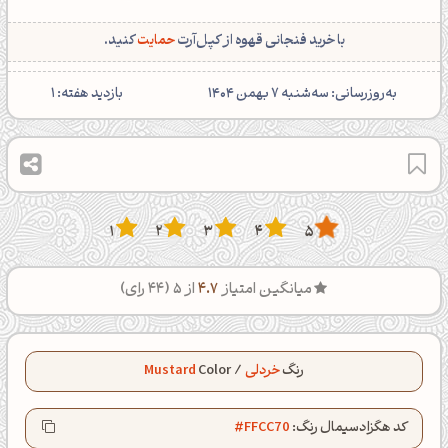
با خرید فنجانی قهوه از کپل‌آرت
حمایت
کنید.
‌به‌روزرسانی: سه‌شنبه 7 بهمن 1404
بازدید هفته:
1
1
2
3
4
5
میانگین امتیاز
4.7
از 5 (
44
رای)
رنگ
خردلی
/
Color
Mustard
کد هگزادسیمال رنگ:
#FFCC70