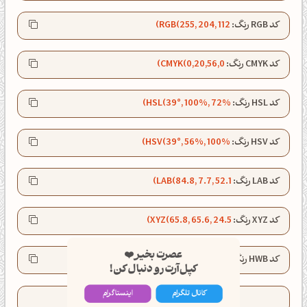
کد RGB رنگ:
RGB(255, 204, 112)
کد CMYK رنگ:
CMYK(0,20,56,0)
کد HSL رنگ:
HSL(39°, 100%, 72%)
کد HSV رنگ:
HSV(39°, 56%, 100%)
کد LAB رنگ:
LAB(84.8, 7.7, 52.1)
کد XYZ رنگ:
XYZ(65.8, 65.6, 24.5)
عصرت بخیر❤️
کپل‌آرت رو دنبال کن!
کد HWB رنگ:
HWB(39°, 44%, 0%)
کانال تلگرام
اینستاگرام
تعداد کدهای کپی شده این رنگ:
41