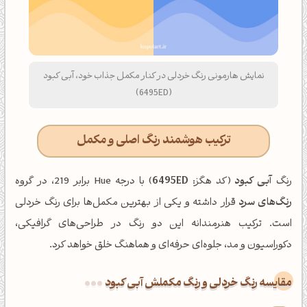
نمایش هارمونی رنگ خردلی در کنار مکمل جذاب خود، آبی کبود
(6495ED)
ترکیب هوشمند رنگ اصلی و مکمل
رنگ
آبی کبود
(کد هگز:
6495ED
) با درجه Hue برابر 219، در گروه
رنگ‌های سرد
قرار داشته و یکی از بهترین مکمل‌ها برای رنگ خردلی
است. ترکیب هنرمندانه این دو رنگ در طراحی‌های گرافیکی،
دکوراسیون و مد، جلوه‌ای حرفه‌ای و هماهنگ خلق خواهد کرد.
‌مقایسه رنگ خردلی و رنگ مکملش آبی کبود