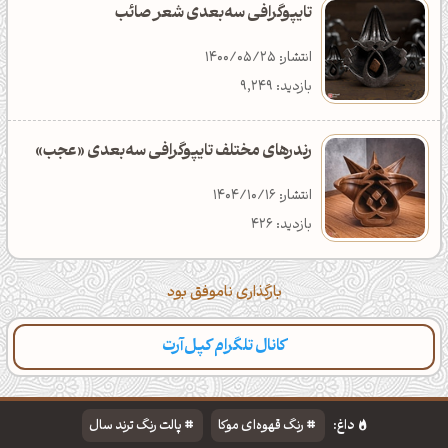
تایپوگرافی سه‌بعدی شعر صائب
انتشار: 1400/05/25
بازدید: 9,249
رندرهای مختلف تایپوگرافی سه‌بعدی «عجب»
انتشار: 1404/10/16
بازدید: 426
بارگذاری ناموفق بود
کانال تلگرام کپل‌آرت
دسته‌بندی
مطالب تازه
تایپوگرافی
پالت‌ها
داغ:
رنگ قهوه‌ای موکا
پالت رنگ ترند سال