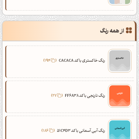
از همه رنگ
رنگ خاکستری با کد CACACA
194
رنگ نارنجی با کد FF6A38
27
رنگ آبی آسمانی با کد 51C4D3
186