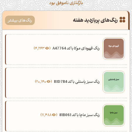
بارگذاری ناموفق بود
رنگ‌های پربازدید هفته
رنگ‌های بیشتر
رنگ قهوه‌ای موکا با کد A47764
4,243
رنگ سبز پاستلی با کد B1D7B4
20,140
رنگ سبز ماچا با کد 81B061
7,488