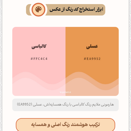
ابزار استخراج کد رنگ از عکس
هارمونی ملایم رنگ کالباسی با رنگ همسایه‌اش، عسلی (EA9952)
ترکیب هوشمند رنگ اصلی و همسایه