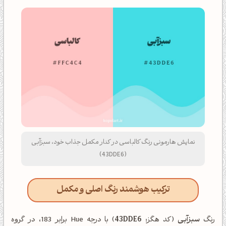
نمایش هارمونی رنگ کالباسی در کنار مکمل جذاب خود، سبزآبی
(43DDE6)
ترکیب هوشمند رنگ اصلی و مکمل
رنگ
سبزآبی
(کد هگز:
43DDE6
) با درجه Hue برابر 183، در گروه