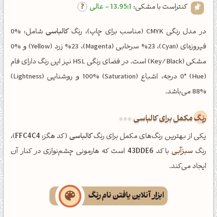
کنتراست با مشکی:
13.95:1 - عالی
در مدل رنگی CMYK (مناسب برای چاپ)، رنگ
کالباسی
شامل: %0
فیروزه‌ای (Cyan)، %23 سرخابی (Magenta)، %23 زرد (Yellow) و %0
مشکی (Key/Black) است. در فضای رنگی HSL نیز این رنگ دارای فام
(Hue) 0° درجه، اشباع (Saturation) 100% و روشنایی (Lightness)
88% می‌باشد.
رنگ مکمل برای کالباسی
یکی از بهترین رنگ‌های مکمل برای رنگ
کالباسی
(کد هگز:
FFC4C4
)،
رنگ
سبزآبی
با کد
43DDE6
است که هارمونی چشم‌نوازی در کنار آن
ایجاد می‌کند.
ابزار آنلاین یافتن نام رنگ