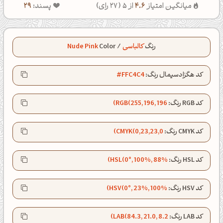
میانگین امتیاز
4.6
از 5 (
27
رای)
پسند:
29
رنگ
کالباسی
/
Color
Nude Pink
کد هگزادسیمال رنگ:
#FFC4C4
کد RGB رنگ:
RGB(255, 196, 196)
کد CMYK رنگ:
CMYK(0,23,23,0)
کد HSL رنگ:
HSL(0°, 100%, 88%)
کد HSV رنگ:
HSV(0°, 23%, 100%)
صبحت بخیر❤️
کد LAB رنگ:
LAB(84.3, 21.0, 8.2)