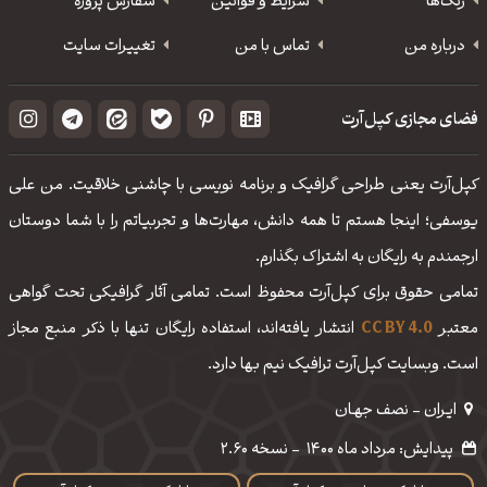
رنگ‌ها
شرایط و قوانین
سفارش پروژه
درباره من
تماس با من
تغییرات سایت
فضای مجازی کپل‌آرت
کپل‌آرت یعنی طراحی گرافیک و برنامه نویسی با چاشنی خلاقیت. من علی
یوسفی؛ اینجا هستم تا همه دانش، مهارت‌‌ها و تجربیاتم را با شما دوستان
ارجمندم به رایگان به اشتراک بگذارم.
تمامی حقوق برای کپل‌آرت محفوظ است. تمامی آثار گرافیکی تحت گواهی
معتبر
CC BY 4.0
انتشار یافته‌اند، استفاده رایگان تنها با ذکر منبع مجاز
است. وبسایت کپل‌آرت ترافیک نیم بها دارد.
ایـران - نصف جهـان
پیدایش: مرداد ماه 1400
-
نسخه 2.60