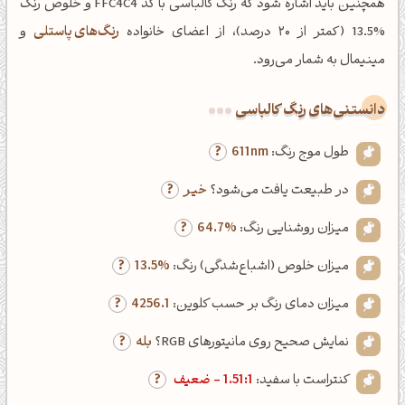
همچنین باید اشاره شود که رنگ کالباسی با کد FFC4C4 و خلوص رنگ
%13.5 (کمتر از ۲۰ درصد)، از اعضای خانواده
رنگ‌های پاستلی
و
مینیمال به شمار می‌رود.
دانستنی‌های رنگ کالباسی
طول موج رنگ:
611nm
در طبیعت یافت می‌شود؟
خیر
میزان روشنایی رنگ:
64.7%
میزان خلوص (اشباع‌شدگی) رنگ:
13.5%
میزان دمای رنگ بر حسب کلوین:
4256.1
نمایش صحیح روی مانیتورهای RGB؟
بله
کنتراست با سفید:
1.51:1 - ضعیف