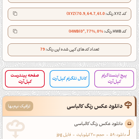
کپل‌آرت رو دنبال کن!
کد XYZ رنگ:
XYZ(70.9, 64.7, 61.0)
کانال تلگرام
اینستاگرام
کد HWB رنگ:
HWB(0°, 77%, 0%)
کانال ایــتا
کانال بلـــه
تعداد کدهای کپی شده این رنگ:
79
اَپ اندروید
اَپ ویندوز
پیج اینستاگرام
صفحه پینترست
کانال تلگرام کپل‌آرت
کپل‌آرت
کپل‌آرت
دانلود عکس رنگ کالباسی
ترافیک نیم‌بها
دانلود عکس رنگ کالباسی
دانلود:
59
-
حجم: 20 کیلوبایت
-
فایل jpg