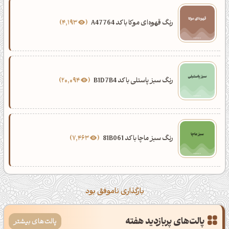
رنگ قهوه‌ای موکا با کد A47764
4,193
رنگ سبز پاستلی با کد B1D7B4
20,094
رنگ سبز ماچا با کد 81B061
7,463
بارگذاری ناموفق بود
پالت‌های پربازدید هفته
پالت‌های بیشتر