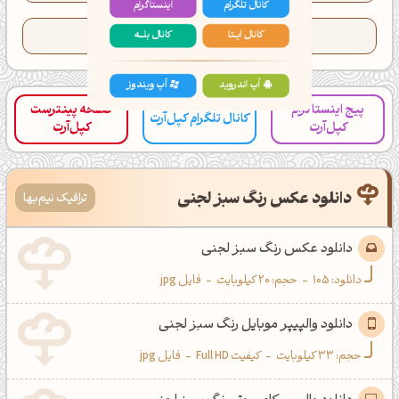
تعداد کدهای کپی شده این رنگ:
112
کانال ایــتا
کانال بلـــه
اَپ اندروید
اَپ ویندوز
پیج اینستاگرام
صفحه پینترست
کانال تلگرام کپل‌آرت
کپل‌آرت
کپل‌آرت
دانلود عکس رنگ سبز لجنی
ترافیک نیم‌بها
دانلود عکس رنگ سبز لجنی
دانلود:
105
-
حجم: 20 کیلوبایت
-
فایل jpg
دانلود والپیپر موبایل رنگ سبز لجنی
حجم: 33 کیلوبایت
-
کیفیت Full HD
-
فایل jpg