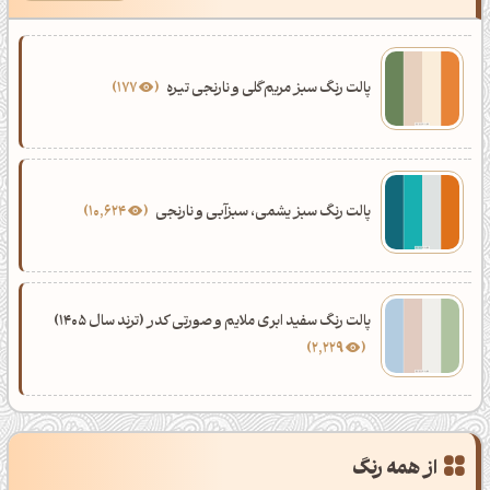
پالت رنگ سبز مریم‌گلی و نارنجی تیره
177
پالت رنگ سبز یشمی، سبزآبی و نارنجی
10,624
پالت رنگ سفید ابری ملایم و صورتی کدر (ترند سال 1405)
2,229
از همه رنگ