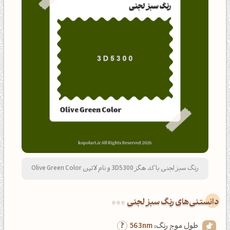
رنگ سبز لجنی با کد هگز 3D5300 و نام لاتین Olive Green Color
دانستنی‌های رنگ سبز لجنی
طول موج رنگ:
563nm