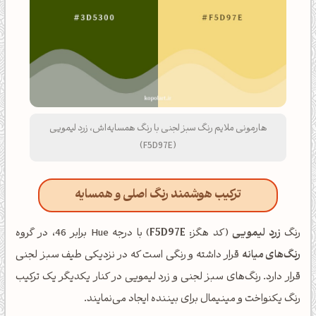
هارمونی ملایم رنگ سبز لجنی با رنگ همسایه‌اش، زرد لیمویی
(F5D97E)
ترکیب هوشمند رنگ اصلی و همسایه
رنگ
زرد لیمویی
(کد هگز:
F5D97E
) با درجه Hue برابر 46، در گروه
رنگ‌های میانه
قرار داشته و رنگی است که در نزدیکی طیف سبز لجنی
قرار دارد. رنگ‌های سبز لجنی و زرد لیمویی در کنار یکدیگر یک ترکیب
رنگ یکنواخت و مینیمال برای بیننده ایجاد می‌نمایند.