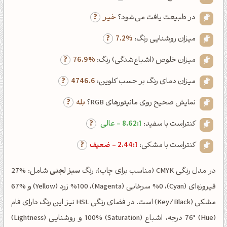
در طبیعت یافت می‌شود؟
خیر
میزان روشنایی رنگ:
7.2%
میزان خلوص (اشباع‌شدگی) رنگ:
76.9%
میزان دمای رنگ بر حسب کلوین:
4746.6
نمایش صحیح روی مانیتورهای RGB؟
بله
کنتراست با سفید:
8.62:1 - عالی
کنتراست با مشکی:
2.44:1 - ضعیف
در مدل رنگی CMYK (مناسب برای چاپ)، رنگ
سبز لجنی
شامل: %27
فیروزه‌ای (Cyan)، %0 سرخابی (Magenta)، %100 زرد (Yellow) و %67
مشکی (Key/Black) است. در فضای رنگی HSL نیز این رنگ دارای فام
(Hue) 76° درجه، اشباع (Saturation) 100% و روشنایی (Lightness)