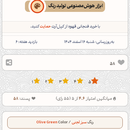
ابزار هوش‌مصنوعی تولید رنگ
با خرید فنجانی قهوه از کپل‌آرت
حمایت
کنید.
‌به‌روزرسانی: شنبه 16 اسفند 1404
بازدید هفته:
6
58
1
2
3
4
5
میانگین امتیاز
4.6
از 5 (
55
رای)
پسند:
58
رنگ
سبز لجنی
/
Color
Olive Green