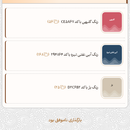
رنگ گلبهی با کد CE5A67
56
رنگ آبی نفتی تیره با کد 294864
168
رنگ بژ با کد D2C6B2
25
بارگذاری ناموفق بود