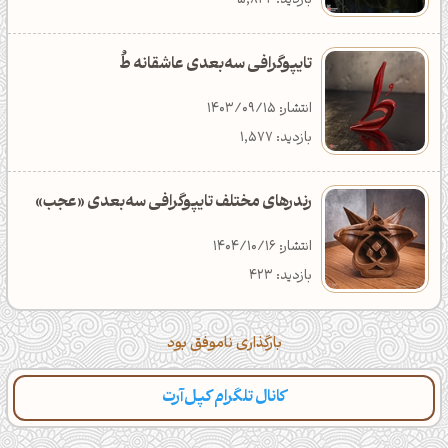
بازدید: 5,842
تایپوگرافی سه‌بعدی عاشقانه طُ
انتشار: 1403/09/15
بازدید: 1,577
رندرهای مختلف تایپوگرافی سه‌بعدی «عجب»
انتشار: 1404/10/16
بازدید: 423
بارگذاری ناموفق بود
کانال تلگرام کپل‌آرت
دسته‌بندی
مطالب تازه
تایپوگرافی
پالت‌ها