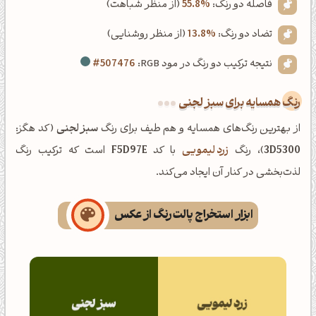
فاصله دو رنگ:
55.8%
(از منظر شباهت)
تضاد دو رنگ:
13.8%
(از منظر روشنایی)
نتیجه ترکیب دو رنگ در مود RGB:
#507476
رنگ همسایه برای سبز لجنی
از بهترین رنگ‌های همسایه و هم طیف برای رنگ
سبز لجنی
(کد هگز:
3D5300
)، رنگ
زرد لیمویی
با کد
F5D97E
است که ترکیب رنگ
لذت‌بخشی در کنار آن ایجاد می‌کند.
ابزار استخراج پالت رنگ از عکس