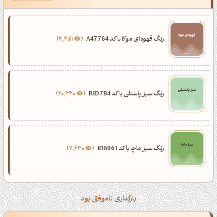
رنگ قهوه‌ای موکا با کد A47764
4,451
رنگ سبز پاستلی با کد B1D7B4
20,320
رنگ سبز ماچا با کد 81B061
7,630
بارگذاری ناموفق بود