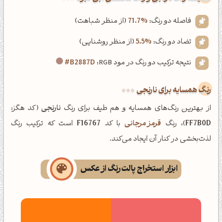
فاصله دو رنگ:
71.7%
(از منظر شباهت)
تضاد دو رنگ:
5.5%
(از منظر روشنایی)
نتیجه ترکیب دو رنگ در مود RGB:
#B2887D
رنگ همسایه برای نارنجی
از بهترین رنگ‌های همسایه و هم طیف برای رنگ
نارنجی
(کد هگز:
FF7B0D
)، رنگ
قرمز مرجانی
با کد
F16767
است که ترکیب رنگ
لذت‌بخشی در کنار آن ایجاد می‌کند.
ابزار استخراج پالت رنگ از عکس