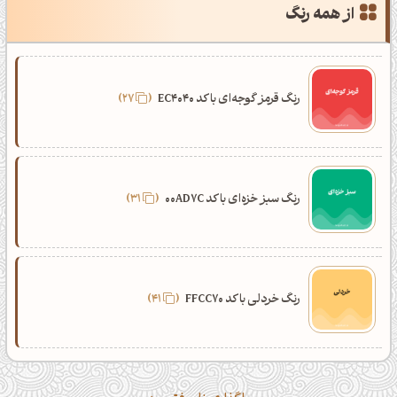
از همه رنگ
رنگ قرمز گوجه‌ای با کد EC4040
27
رنگ سبز خزه‌ای با کد 00AD7C
31
رنگ خردلی با کد FFCC70
41