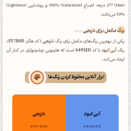
(Hue) 27° درجه، اشباع (Saturation) 100% و روشنایی (Lightness)
53% می‌باشد.
رنگ مکمل برای نارنجی
یکی از بهترین رنگ‌های مکمل برای رنگ
نارنجی
(کد هگز:
FF7B0D
)،
رنگ
آبی کبود
با کد
6495ED
است که هارمونی چشم‌نوازی در کنار آن
ایجاد می‌کند.
ابزار آنلاین مخلوط کردن رنگ‌ها