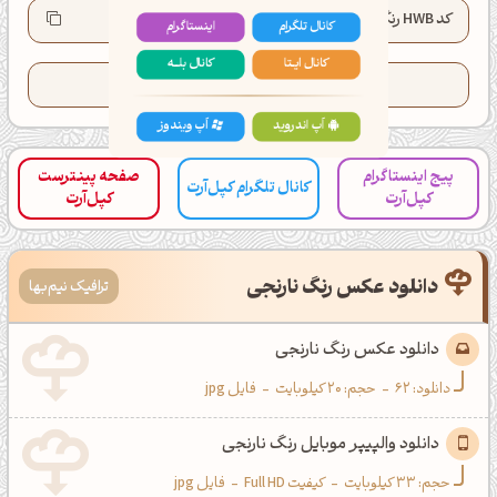
کانال تلگرام
اینستاگرام
کد HWB رنگ:
HWB(27°, 5%, 0%)
کانال ایــتا
کانال بلـــه
تعداد کدهای کپی شده این رنگ:
45
اَپ اندروید
اَپ ویندوز
پیج اینستاگرام
صفحه پینترست
کانال تلگرام کپل‌آرت
کپل‌آرت
کپل‌آرت
دانلود عکس رنگ نارنجی
ترافیک نیم‌بها
دانلود عکس رنگ نارنجی
دانلود:
62
-
حجم: 20 کیلوبایت
-
فایل jpg
دانلود والپیپر موبایل رنگ نارنجی
حجم: 33 کیلوبایت
-
کیفیت Full HD
-
فایل jpg