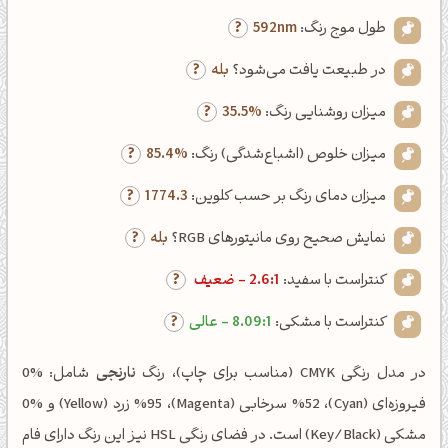
طول موج رنگ:
592nm
در طبیعت یافت می‌شود؟
بله
میزان روشنایی رنگ:
35.5%
میزان خلوص (اشباع‌شدگی) رنگ:
85.4%
میزان دمای رنگ بر حسب کلوین:
1774.3
نمایش صحیح روی مانیتورهای RGB؟
بله
کنتراست با سفید:
2.6:1 - ضعیف
کنتراست با مشکی:
8.09:1 - عالی
در مدل رنگی CMYK (مناسب برای چاپ)، رنگ
نارنجی
شامل: %0
فیروزه‌ای (Cyan)، %52 سرخابی (Magenta)، %95 زرد (Yellow) و %0
مشکی (Key/Black) است. در فضای رنگی HSL نیز این رنگ دارای فام