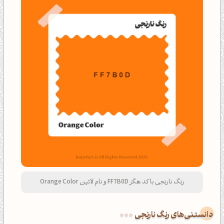
رنگ نارنجی با کد هگز FF7B0D و نام لاتین Orange Color
دانستنی‌های رنگ نارنجی