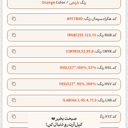
رنگ
نارنجی
/
Color
Orange
کد هگزادسیمال رنگ:
#FF7B0D
کد RGB رنگ:
RGB(255, 123, 13)
کد CMYK رنگ:
CMYK(0,52,95,0)
کد HSL رنگ:
HSL(27°, 100%, 53%)
کد HSV رنگ:
HSV(27°, 95%, 100%)
کد LAB رنگ:
LAB(66.1, 45.4, 71.5)
صبحت بخیر❤️
کپل‌آرت رو دنبال کن!
کد XYZ رنگ:
XYZ(48.4, 35.5, 4.7)