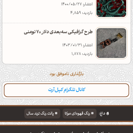
انتشار: 1400/05/27
بازدید: 4,859
طرح گرافیکی سه‌بعدی دلار 70 تومنی
انتشار: 1403/01/31
بازدید: 1,878
بارگذاری ناموفق بود
کانال تلگرام کپل‌آرت
دسته‌بندی
مطالب تازه
تایپوگرافی
پالت‌ها
داغ:
رنگ قهوه‌ای موکا
پالت رنگ ترند سال
دانلود والپیپر مذهبی
تایپوگرافی شعر مولانا