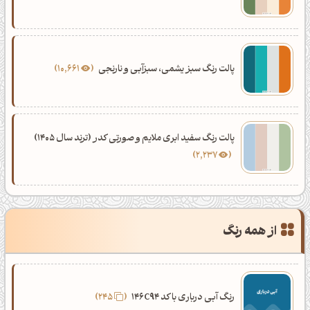
پالت رنگ سبز یشمی، سبزآبی و نارنجی
10,661
پالت رنگ سفید ابری ملایم و صورتی کدر (ترند سال 1405)
2,237
از همه رنگ
رنگ آبی درباری با کد 146C94
245