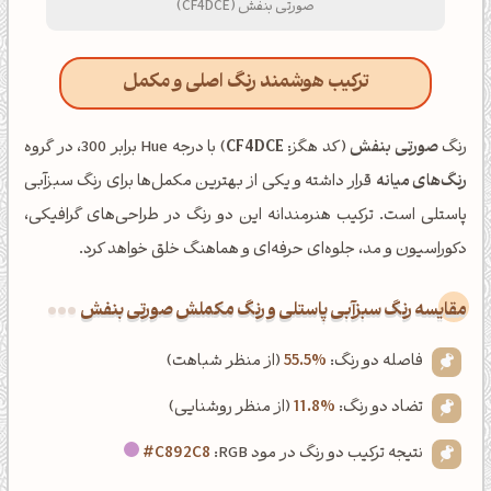
صورتی بنفش (CF4DCE)
ترکیب هوشمند رنگ اصلی و مکمل
رنگ
صورتی بنفش
(کد هگز:
CF4DCE
) با درجه Hue برابر 300، در گروه
رنگ‌های میانه
قرار داشته و یکی از بهترین مکمل‌ها برای رنگ سبزآبی
پاستلی است. ترکیب هنرمندانه این دو رنگ در طراحی‌های گرافیکی،
دکوراسیون و مد، جلوه‌ای حرفه‌ای و هماهنگ خلق خواهد کرد.
‌مقایسه رنگ سبزآبی پاستلی و رنگ مکملش صورتی بنفش
فاصله دو رنگ:
55.5%
(از منظر شباهت)
تضاد دو رنگ:
11.8%
(از منظر روشنایی)
نتیجه ترکیب دو رنگ در مود RGB:
#C892C8