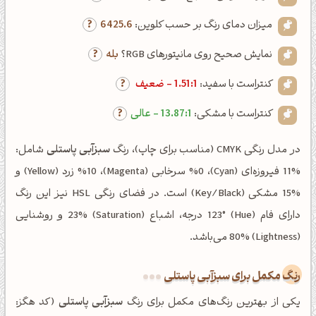
میزان دمای رنگ بر حسب کلوین:
6425.6
نمایش صحیح روی مانیتورهای RGB؟
بله
کنتراست با سفید:
1.51:1 - ضعیف
کنتراست با مشکی:
13.87:1 - عالی
در مدل رنگی CMYK (مناسب برای چاپ)، رنگ
سبزآبی پاستلی
شامل:
%11 فیروزه‌ای (Cyan)، %0 سرخابی (Magenta)، %10 زرد (Yellow) و
%15 مشکی (Key/Black) است. در فضای رنگی HSL نیز این رنگ
دارای فام (Hue) 123° درجه، اشباع (Saturation) 23% و روشنایی
(Lightness) 80% می‌باشد.
رنگ مکمل برای سبزآبی پاستلی
یکی از بهترین رنگ‌های مکمل برای رنگ
سبزآبی پاستلی
(کد هگز: