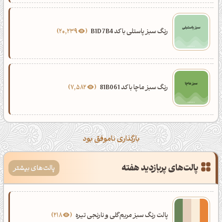
رنگ سبز پاستلی با کد B1D7B4
20,239
رنگ سبز ماچا با کد 81B061
7,582
بارگذاری ناموفق بود
پالت‌های پربازدید هفته
پالت‌های بیشتر
پالت رنگ سبز مریم‌گلی و نارنجی تیره
218