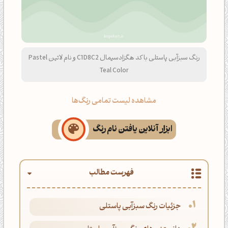
رنگ سبزآبی پاستلی با کد هگزادسیمال C1D8C2 و نام لاتین Pastel
Teal Color
مشاهده لیست تمامی رنگ‌ها
ابزار آنلاین یافتن نام رنگ
فهرست مطالب
جزئیات رنگ سبزآبی پاستلی