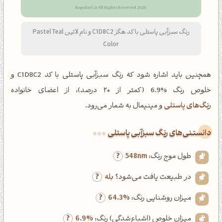
رنگ سبزآبی پاستلی با کد هگز C1D8C2 و نام لاتین Pastel Teal
Color
همچنین باید اشاره شود که رنگ سبزآبی پاستلی با کد C1D8C2 و
خلوص رنگ %6.9 (کمتر از ۲۰ درصد)، از اعضای خانواده
رنگ‌های پاستلی
و مینیمال به شمار می‌رود.
دانستنی‌های رنگ سبزآبی پاستلی
طول موج رنگ:
548nm
در طبیعت یافت می‌شود؟
بله
میزان روشنایی رنگ:
64.3%
میزان خلوص (اشباع‌شدگی) رنگ:
6.9%