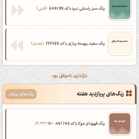
رنگ سبز پاستلی تیره با کد 6A9C89
قبلی
رنگ سفید پوسته پیازی با کد FFF5E6
بعدی
بارگذاری ناموفق بود
رنگ‌های پربازدید هفته
رنگ‌های بیشتر
رنگ قهوه‌ای موکا با کد A47764
4,363