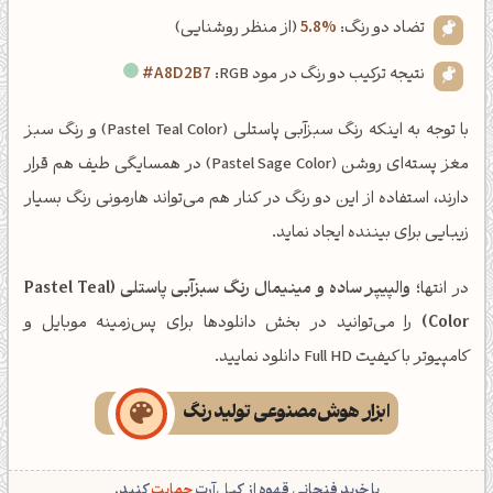
تضاد دو رنگ:
5.8%
(از منظر روشنایی)
نتیجه ترکیب دو رنگ در مود RGB:
#A8D2B7
با توجه به اینکه رنگ سبزآبی پاستلی (Pastel Teal Color) و رنگ سبز
مغز پسته‌ای روشن (Pastel Sage Color) در همسایگی طیف هم قرار
دارند، استفاده از این دو رنگ در کنار هم می‌تواند هارمونی رنگ بسیار
زیبایی برای بیننده ایجاد نماید.
در انتها؛
والپیپر ساده و مینیمال رنگ سبزآبی پاستلی (Pastel Teal
Color)
را می‌توانید در بخش دانلودها برای پس‌زمینه موبایل و
کامپیوتر با کیفیت Full HD دانلود نمایید.
ابزار هوش‌مصنوعی تولید رنگ
با خرید فنجانی قهوه از کپل‌آرت
حمایت
کنید.