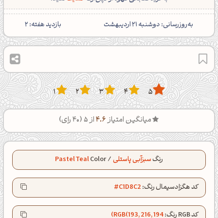
‌به‌روزرسانی: دوشنبه 21 اردیبهشت
بازدید هفته:
2
1
2
3
4
5
میانگین امتیاز
4.6
از 5 (
40
رای)
رنگ
سبزآبی پاستلی
/
Color
Pastel Teal
کد هگزادسیمال رنگ:
#C1D8C2
کد RGB رنگ:
RGB(193, 216, 194)