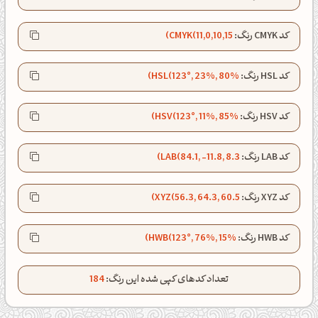
کد CMYK رنگ:
CMYK(11,0,10,15)
صبحت بخیر❤️
کد HSL رنگ:
HSL(123°, 23%, 80%)
کپل‌آرت رو دنبال کن!
کد HSV رنگ:
HSV(123°, 11%, 85%)
کانال تلگرام
اینستاگرام
کانال ایــتا
کانال بلـــه
کد LAB رنگ:
LAB(84.1, -11.8, 8.3)
کد XYZ رنگ:
XYZ(56.3, 64.3, 60.5)
اَپ اندروید
اَپ ویندوز
کد HWB رنگ:
HWB(123°, 76%, 15%)
تعداد کدهای کپی شده این رنگ:
184