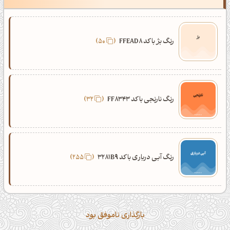
رنگ بژ با کد FFEAD8
50
رنگ نارنجی با کد FF8343
32
رنگ آبی درباری با کد 3281B9
255
بارگذاری ناموفق بود