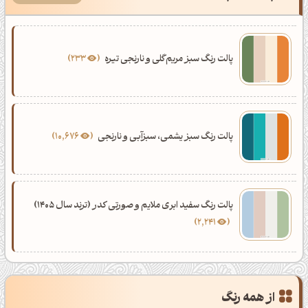
پالت رنگ سبز مریم‌گلی و نارنجی تیره
233
پالت رنگ سبز یشمی، سبزآبی و نارنجی
10,676
پالت رنگ سفید ابری ملایم و صورتی کدر (ترند سال 1405)
2,241
از همه رنگ