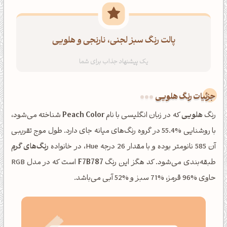
پالت رنگ سبز لجنی، نارنجی و هلویی
جزئیات رنگ هلویی
رنگ
هلویی
که در زبان انگلیسی با نام
Peach Color
شناخته می‌شود،
با روشنایی %55.4 در گروه رنگ‌های میانه جای دارد. طول موج تقریبی
آن 585 نانومتر بوده و با مقدار 26 درجه Hue، در خانواده
رنگ‌های گرم
طبقه‌بندی می‌شود. کد هگز این رنگ
F7B787
است که در مدل RGB
حاوی %96 قرمز، %71 سبز و %52 آبی می‌باشد.