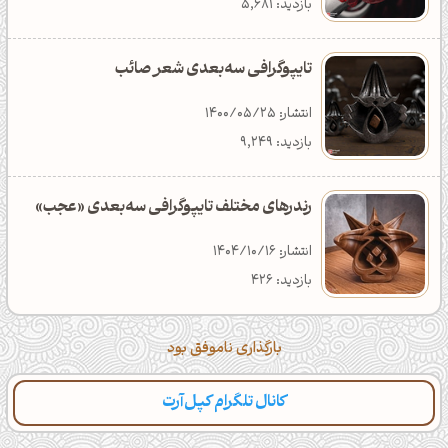
بازدید: 7,619
دانلود: 371
دسته‌بندی: تکنولوژی
بازدید: 5,681
تایپوگرافی سه‌بعدی شعر صائب
انتشار: 1400/05/25
بازدید: 9,249
رندرهای مختلف تایپوگرافی سه‌بعدی «عجب»
انتشار: 1404/10/16
بازدید: 426
بارگذاری ناموفق بود
کانال تلگرام کپل‌آرت
دسته‌بندی
مطالب تازه
تایپوگرافی
پالت‌ها