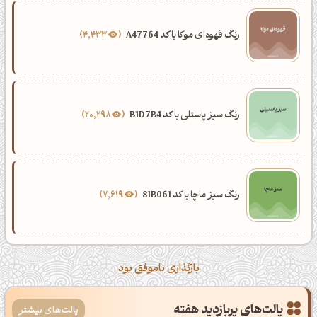
رنگ قهوه‌ای موکا با کد A47764
4,433
رنگ سبز پاستلی با کد B1D7B4
20,298
رنگ سبز ماچا با کد 81B061
7,619
بارگذاری ناموفق بود
پالت‌های پربازدید هفته
پالت‌های بیشتر