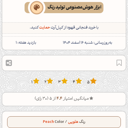
ابزار هوش‌مصنوعی تولید رنگ
با خرید فنجانی قهوه از کپل‌آرت
حمایت
کنید.
‌به‌روزرسانی: شنبه 16 اسفند 1404
بازدید هفته:
1
1
2
3
4
5
میانگین امتیاز
4.4
از 5 (
30
رای)
رنگ
هلویی
/
Color
Peach