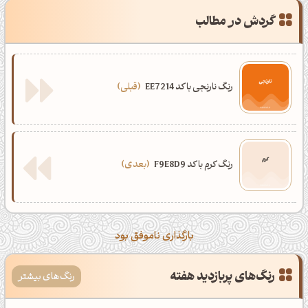
گردش در مطالب
رنگ نارنجی با کد EE7214
قبلی
رنگ کرم با کد F9E8D9
بعدی
بارگذاری ناموفق بود
رنگ‌های پربازدید هفته
رنگ‌های بیشتر