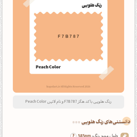
رنگ هلویی با کد هگز F7B787 و نام لاتین Peach Color
دانستنی‌های رنگ هلویی
طول موج رنگ:
585nm