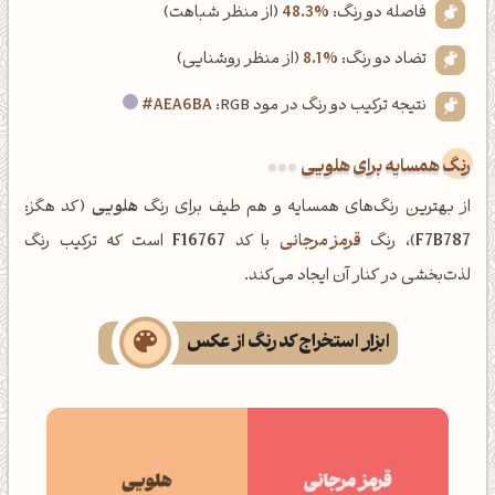
فاصله دو رنگ:
48.3%
(از منظر شباهت)
تضاد دو رنگ:
8.1%
(از منظر روشنایی)
نتیجه ترکیب دو رنگ در مود RGB:
#AEA6BA
رنگ همسایه برای هلویی
از بهترین رنگ‌های همسایه و هم طیف برای رنگ
هلویی
(کد هگز:
F7B787
)، رنگ
قرمز مرجانی
با کد
F16767
است که ترکیب رنگ
لذت‌بخشی در کنار آن ایجاد می‌کند.
ابزار استخراج کد رنگ از عکس