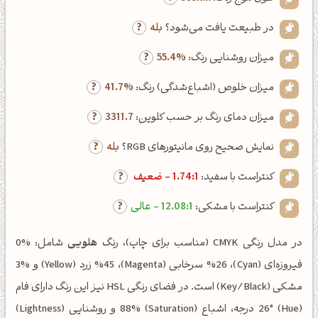
در طبیعت یافت می‌شود؟
بله
میزان روشنایی رنگ:
55.4%
میزان خلوص (اشباع‌شدگی) رنگ:
41.7%
میزان دمای رنگ بر حسب کلوین:
3311.7
نمایش صحیح روی مانیتورهای RGB؟
بله
کنتراست با سفید:
1.74:1 - ضعیف
کنتراست با مشکی:
12.08:1 - عالی
در مدل رنگی CMYK (مناسب برای چاپ)، رنگ
هلویی
شامل: %0
فیروزه‌ای (Cyan)، %26 سرخابی (Magenta)، %45 زرد (Yellow) و %3
مشکی (Key/Black) است. در فضای رنگی HSL نیز این رنگ دارای فام
(Hue) 26° درجه، اشباع (Saturation) 88% و روشنایی (Lightness)