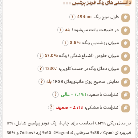
دانستنی‌های رنگ قرمز پرشین
طول موج رنگ:
494nm
در طبیعت یافت می‌شود؟
بله
میزان روشنایی رنگ:
8.6%
میزان خلوص (اشباع‌شدگی) رنگ:
57.0%
میزان دمای رنگ بر حسب کلوین:
1230.1
نمایش صحیح روی مانیتورهای RGB؟
بله
کنتراست با سفید:
7.74:1 - عالی
کنتراست با مشکی:
2.71:1 - ضعیف
در مدل رنگی CMYK (مناسب برای چاپ)، رنگ
قرمز پرشین
شامل: %0
فیروزه‌ای (Cyan)، %88 سرخابی (Magenta)، %60 زرد (Yellow) و %36