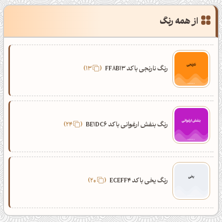
از همه رنگ
رنگ نارنجی با کد FF8B13
13
رنگ بنفش ارغوانی با کد BE1DC6
24
رنگ یخی با کد ECEFF4
20