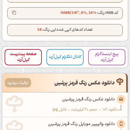
کانال تلگرام
اینستاگرام
کد HWB رنگ:
HWB(341°, 8%, 36%)
کانال ایــتا
کانال بلـــه
تعداد کدهای کپی شده این رنگ:
58
اَپ اندروید
اَپ ویندوز
پیج اینستاگرام
صفحه پینترست
کانال تلگرام کپل‌آرت
کپل‌آرت
کپل‌آرت
دانلود عکس رنگ قرمز پرشین
ترافیک نیم‌بها
دانلود عکس رنگ قرمز پرشین
دانلود:
102
-
حجم: 20 کیلوبایت
-
فایل jpg
دانلود والپیپر موبایل رنگ قرمز پرشین