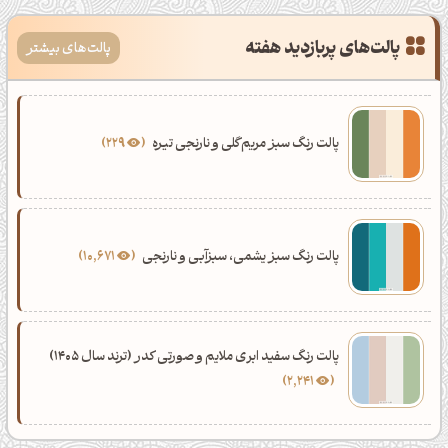
پالت‌های پربازدید هفته
پالت‌های بیشتر
پالت رنگ سبز مریم‌گلی و نارنجی تیره
229
پالت رنگ سبز یشمی، سبزآبی و نارنجی
10,671
پالت رنگ سفید ابری ملایم و صورتی کدر (ترند سال 1405)
2,241