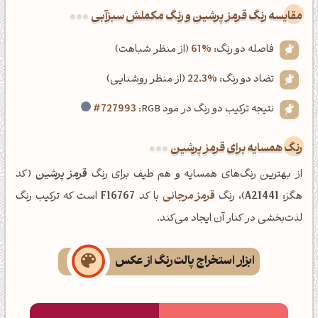
‌مقایسه رنگ قرمز پرشین و رنگ مکملش سبزآبی
فاصله دو رنگ:
61%
(از منظر شباهت)
تضاد دو رنگ:
22.3%
(از منظر روشنایی)
نتیجه ترکیب دو رنگ در مود RGB:
#727993
رنگ همسایه برای قرمز پرشین
از بهترین رنگ‌های همسایه و هم طیف برای رنگ
قرمز پرشین
(کد
هگز:
A21441
)، رنگ
قرمز مرجانی
با کد
F16767
است که ترکیب رنگ
لذت‌بخشی در کنار آن ایجاد می‌کند.
ابزار استخراج پالت رنگ از عکس