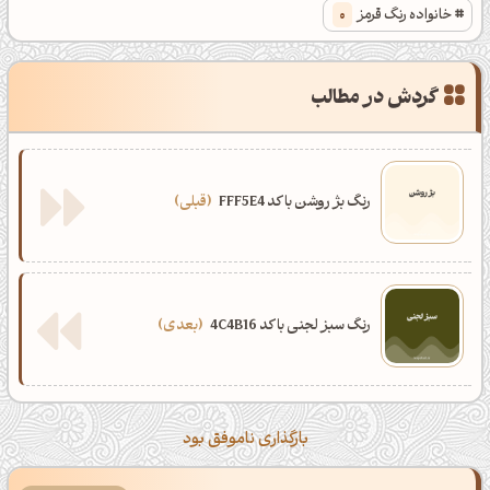
خانواده رنگ قرمز
0
گردش در مطالب
رنگ بژ روشن با کد FFF5E4
قبلی
رنگ سبز لجنی با کد 4C4B16
بعدی
بارگذاری ناموفق بود