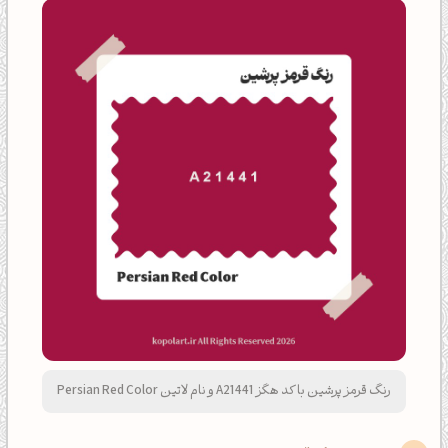
رنگ قرمز پرشین با کد هگز A21441 و نام لاتین Persian Red Color