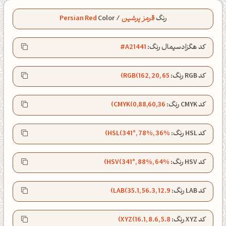
رنگ
قرمز پرشین
/
Color
Persian Red
کد هگزادسیمال رنگ:
#A21441
کد RGB رنگ:
RGB(162, 20, 65)
کد CMYK رنگ:
CMYK(0,88,60,36)
کد HSL رنگ:
HSL(341°, 78%, 36%)
کد HSV رنگ:
HSV(341°, 88%, 64%)
کد LAB رنگ:
LAB(35.1, 56.3, 12.9)
ظهرت بخیر❤️
کپل‌آرت رو دنبال کن!
کد XYZ رنگ:
XYZ(16.1, 8.6, 5.8)