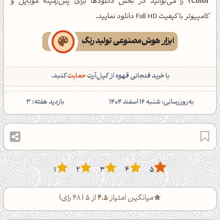
Color)
را می‌توانید در بخش دانلودها برای پس‌زمینه موبایل و
کامپیوتر با کیفیت Full HD دانلود نمایید.
ابزار هوش‌مصنوعی تولید رنگ
با خرید فنجانی قهوه از کپل‌آرت
حمایت
کنید.
‌به‌روزرسانی: شنبه 16 اسفند 1404
بازدید هفته:
3
1
2
3
4
5
میانگین امتیاز
4.5
از 5 (
48
رای)