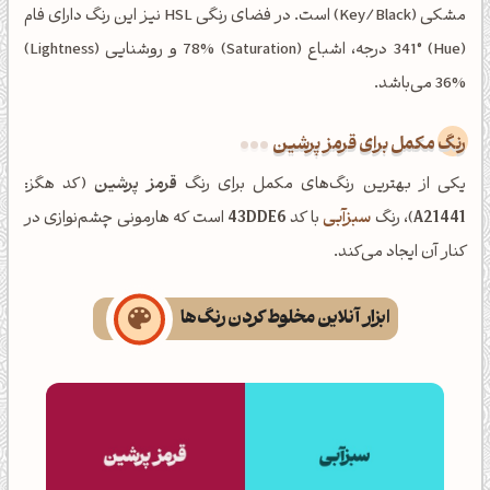
مشکی (Key/Black) است. در فضای رنگی HSL نیز این رنگ دارای فام
(Hue) 341° درجه، اشباع (Saturation) 78% و روشنایی (Lightness)
36% می‌باشد.
رنگ مکمل برای قرمز پرشین
یکی از بهترین رنگ‌های مکمل برای رنگ
قرمز پرشین
(کد هگز:
A21441
)، رنگ
سبزآبی
با کد
43DDE6
است که هارمونی چشم‌نوازی در
کنار آن ایجاد می‌کند.
ابزار آنلاین مخلوط کردن رنگ‌ها