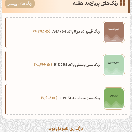
رنگ‌های پربازدید هفته
رنگ‌های بیشتر
رنگ قهوه‌ای موکا با کد A47764
4,395
رنگ سبز پاستلی با کد B1D7B4
20,266
رنگ سبز ماچا با کد 81B061
7,608
بارگذاری ناموفق بود