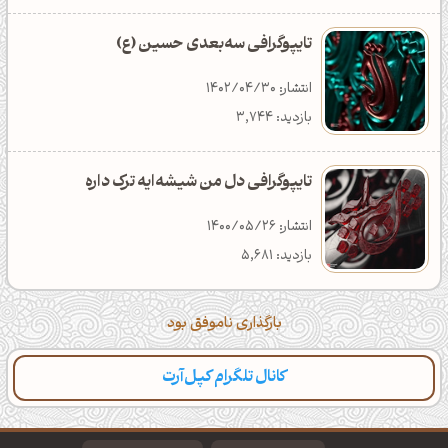
تایپوگرافی سه‌بعدی حسین (ع)
انتشار: 1402/04/30
بازدید: 3,744
تایپوگرافی دل من شیشه‌ایه ترک داره
انتشار: 1400/05/26
بازدید: 5,681
بارگذاری ناموفق بود
کانال تلگرام کپل‌آرت
دسته‌بندی
مطالب تازه
تایپوگرافی
پالت‌ها