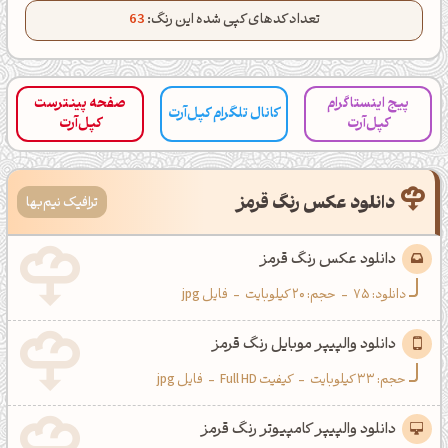
تعداد کدهای کپی شده این رنگ:
63
کانال ایــتا
کانال بلـــه
پیج اینستاگرام
صفحه پینترست
اَپ اندروید
اَپ ویندوز
کانال تلگرام کپل‌آرت
کپل‌آرت
کپل‌آرت
دانلود عکس رنگ قرمز
ترافیک نیم‌بها
دانلود عکس رنگ قرمز
دانلود:
75
-
حجم: 20 کیلوبایت
-
فایل jpg
دانلود والپیپر موبایل رنگ قرمز
حجم: 33 کیلوبایت
-
کیفیت Full HD
-
فایل jpg
دانلود والپیپر کامپیوتر رنگ قرمز