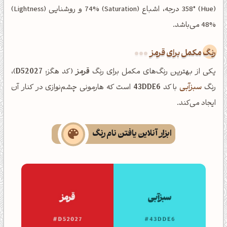
(Hue) 358° درجه، اشباع (Saturation) 74% و روشنایی (Lightness)
48% می‌باشد.
رنگ مکمل برای قرمز
یکی از بهترین رنگ‌های مکمل برای رنگ
قرمز
(کد هگز:
D52027
)،
رنگ
سبزآبی
با کد
43DDE6
است که هارمونی چشم‌نوازی در کنار آن
ایجاد می‌کند.
ابزار آنلاین یافتن نام رنگ