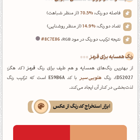
فاصله دو رنگ:
70.5%
(از منظر شباهت)
تضاد دو رنگ:
14.9%
(از منظر روشنایی)
نتیجه ترکیب دو رنگ در مود RGB:
#8C7E86
رنگ همسایه برای قرمز
از بهترین رنگ‌های همسایه و هم طیف برای رنگ
قرمز
(کد هگز:
D52027
)، رنگ
هلویی سیر
با کد
E59B6A
است که ترکیب رنگ
لذت‌بخشی در کنار آن ایجاد می‌کند.
ابزار استخراج کد رنگ از عکس