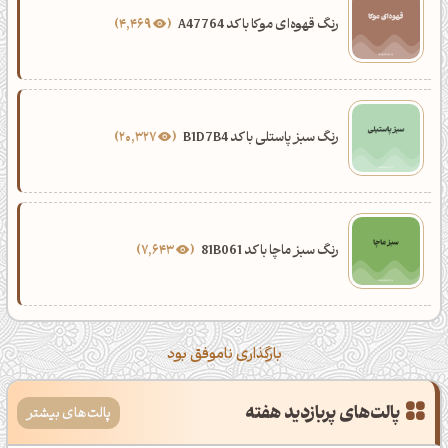
رنگ قهوه‌ای موکا با کد A47764
4,469
رنگ سبز پاستلی با کد B1D7B4
20,327
رنگ سبز ماچا با کد 81B061
7,643
بارگذاری ناموفق بود
پالت‌های پربازدید هفته
پالت‌های بیشتر