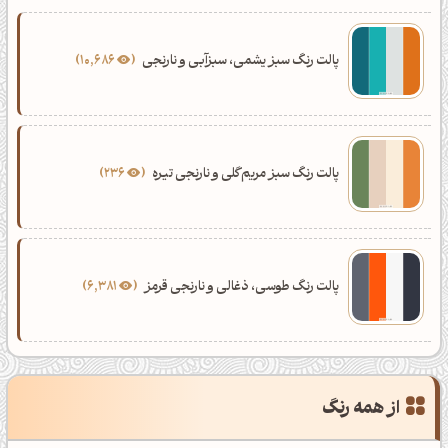
پالت رنگ سبز یشمی، سبزآبی و نارنجی
10,686
پالت رنگ سبز مریم‌گلی و نارنجی تیره
236
پالت رنگ طوسی، ذغالی و نارنجی قرمز
6,381
از همه رنگ