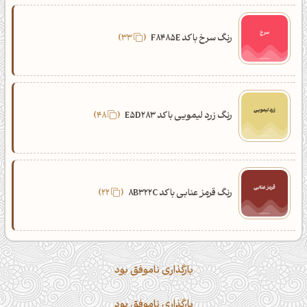
رنگ سرخ با کد F8485E
33
رنگ زرد لیمویی با کد E5D283
48
رنگ قرمز عنابی با کد 8B322C
22
بارگذاری ناموفق بود
بارگذاری ناموفق بود