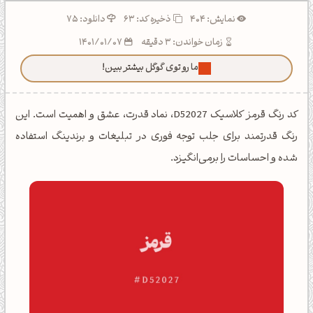
نمایش: 404
ذخیره کد:
63
دانلود: 75
زمان خواندن: 3 دقیقه
1401/01/07
ما رو توی گوگل بیشتر ببین!
کد رنگ قرمز کلاسیک D52027، نماد قدرت، عشق و اهمیت است. این
رنگ قدرتمند برای جلب توجه فوری در تبلیغات و برندینگ استفاده
شده و احساسات را برمی‌انگیزد.