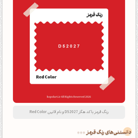
رنگ قرمز با کد هگز D52027 و نام لاتین Red Color
دانستنی‌های رنگ قرمز