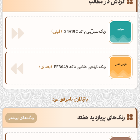
گردش در مطالب
رنگ سبزآبی با کد 24A19C
قبلی
رنگ نارنجی طلایی با کد FFB049
بعدی
بارگذاری ناموفق بود
رنگ‌های پربازدید هفته
رنگ‌های بیشتر