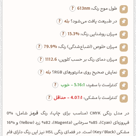
طول موج رنگ:
613nm
در طبیعت یافت می‌شود؟
بله
میزان روشنایی رنگ:
15.3%
میزان خلوص (اشباع‌شدگی) رنگ:
79.9%
میزان دمای رنگ بر حسب کلوین:
1112.6
نمایش صحیح روی مانیتورهای RGB؟
بله
کنتراست با سفید:
5.16:1 - خوب
کنتراست با مشکی:
4.07:1 - حداقل
در مدل رنگی CMYK (مناسب برای چاپ)، رنگ
قرمز
شامل: %0
فیروزه‌ای (Cyan)، %85 سرخابی (Magenta)، %82 زرد (Yellow) و %16
مشکی (Key/Black) است. در فضای رنگی HSL نیز این رنگ دارای فام