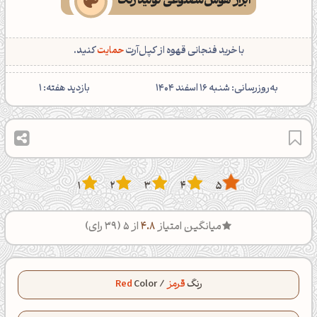
ابزار هوش‌مصنوعی تولید رنگ
با خرید فنجانی قهوه از کپل‌آرت
حمایت
کنید.
‌به‌روزرسانی: شنبه 16 اسفند 1404
بازدید هفته:
1
1
2
3
4
5
میانگین امتیاز
4.8
از 5 (
39
رای)
رنگ
قرمز
/
Color
Red