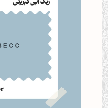
کانال ایــتا
کانال بلـــه
اَپ اندروید
اَپ ویندوز