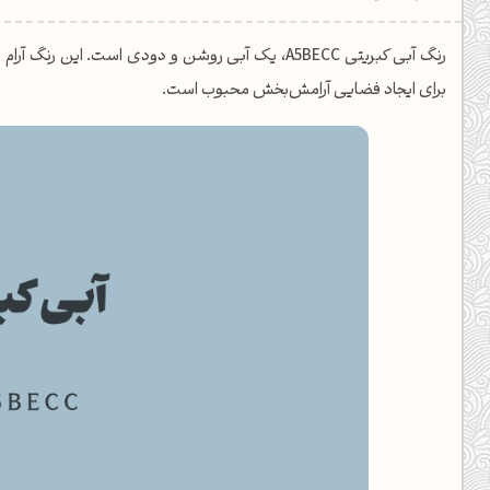
یل کدهای رنگ
رنگ آبی کبریتی A5BECC، یک آبی روشن و دودی است. ا
تن رنگ مکمل
برای ایجاد فضایی آرامش‌بخش محبوب است.
ده تمام ابزارها