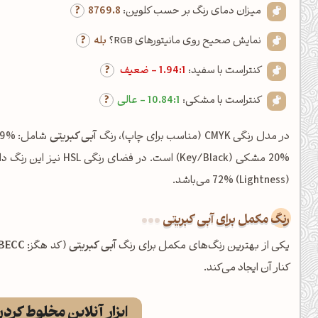
میزان دمای رنگ بر حسب کلوین:
8769.8
نمایش صحیح روی مانیتورهای RGB؟
بله
کنتراست با سفید:
1.94:1 - ضعیف
کنتراست با مشکی:
10.84:1 - عالی
در مدل رنگی CMYK (مناسب برای چاپ)، رنگ
آبی کبریتی
(Lightness) 72% می‌باشد.
رنگ مکمل برای آبی کبریتی
یکی از بهترین رنگ‌های مکمل برای رنگ
آبی کبریتی
(کد هگز:
BECC
کنار آن ایجاد می‌کند.
ابزار آنلاین مخلوط کرد