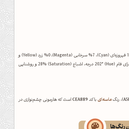
شامل: %19 فیروزه‌ای (Cyan)، %7 سرخابی (Magenta)، %0 زرد (Yellow) و
%20 مشکی (Key/Black) است. در فضای رنگی HSL نیز این رنگ دارای فام (Hue) 202° درجه، اشباع (Saturation) 28% و روشنایی
A5
)، رنگ
ماسه‌ای
با کد
CEA889
است که هارمونی چشم‌نوازی در
ن رنگ‌ها