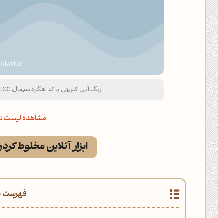
رنگ آبی کبریتی با کد هگزادسیمال A5BECC و نام لاتین Slate Blue Color
مشاهده لیست تم
ابزار آنلاین مخلوط کرد
فهرست م