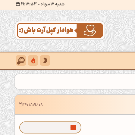
شنبه 17 مرداد
- ۲۱:۱۷:۵۴
1401/09/08
ما رو توی گوگل بیشتر ببین!