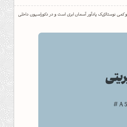
ین رنگ آرام و کمی نوستالژیک یادآور آسمان ابری است و در دکوراسیون داخلی