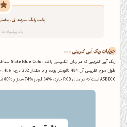
پالت رنگ سرمه ای، بنفش 
جزئیات رنگ آبی کبریتی
رنگ
آبی کبریتی
که در زبان انگلیسی با نام
Slate Blue Color
طول موج تقریبی آن 484 نانومتر بوده و با مقدار 202 درجه Hue، در خانواده
A5BECC
است که در مدل RGB حاوی %64 قرمز، %74 سبز و %80 آبی می‌باشد.
شبت بخیر❤️
کپل‌آرت رو دنبال کن!
کانال تلگرام
اینستاگرام