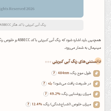
رنگ آبی کبریتی با کد هگز A5BECC و نام لاتین Slate Blue Color
همچنین باید اشاره شود که رنگ آبی کبریتی با کد A5BECC و خلوص رنگ %12.4 (کمتر از ۲۰ درصد)، از اعضای خانواده
مینیمال به شمار می‌رود.
دانستنی‌های رنگ آبی کبریتی
طول موج رنگ:
484nm
در طبیعت یافت می‌شود؟
بله
میزان روشنایی رنگ:
49.2%
میزان خلوص (اشباع‌شدگی) رنگ:
12.4%