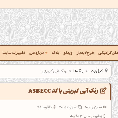
+
رهای گرافیکی
طرح‌لایه‌باز
ویدئو
بلاگ
درباره من
تغییرات سایت
ت پالت از تصویر
درباره‌من
کپل‌آرت
رنگ‌ها
رنگ آبی کبریتی
ب رنگ‌ها باهم
سفارش پروژه
 نام رنگ با کد Hex
تماس با ‌من
رنگ آبی کبریتی با کد A5BECC
خراج کد رنگ از عکس
سوالات متداول‌‌
نمایش: 506
ذخیره کد:
70
دانلود: 78
ت پالت رنگ با هوش‌مصنوعی
زمان خواندن: 3 دقیقه