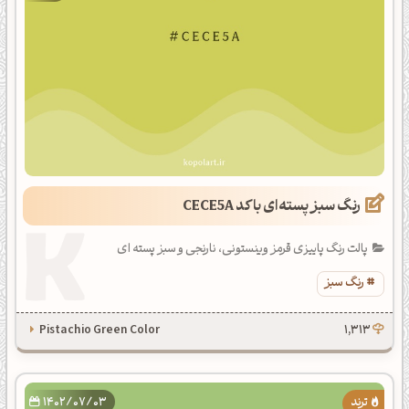
رنگ سبز پسته‌ای با کد CECE5A
پالت رنگ پاییزی قرمز وینستونی، نارنجی و سبز پسته ای
رنگ سبز
Pistachio Green Color
1,313
1402/07/03