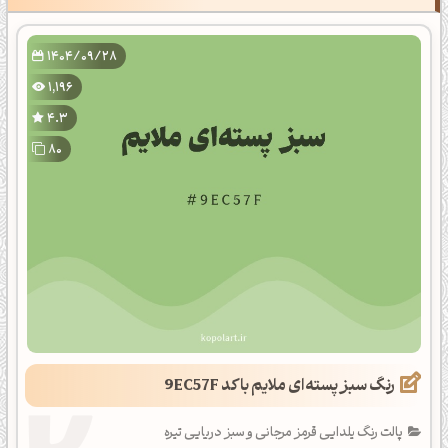
1404/09/28
1,196
4.3
80
رنگ سبز پسته‌ای ملایم با کد 9EC57F
پالت رنگ یلدایی قرمز مرجانی و سبز دریایی تیره