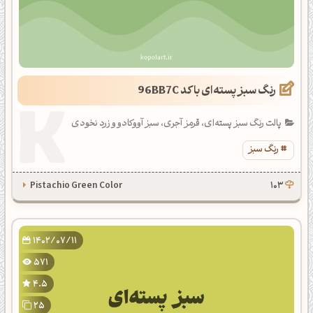
رنگ سبز پسته‌ای با کد 96BB7C
پالت رنگ سبز پسته‌ای، قرمز آجری، سبز آووکادو و زرد نخودی
رنگ سبز
Pistachio Green Color
103
1402/07/11
571
4.5
25