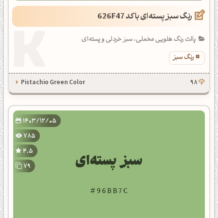
رنگ سبز پسته‌ای با کد 626F47
پالت رنگ هلویی مخملی، سبز خردلی و پسته‌ای
رنگ سبز
Pistachio Green Color
98
1403/12/05
785
4.5
79