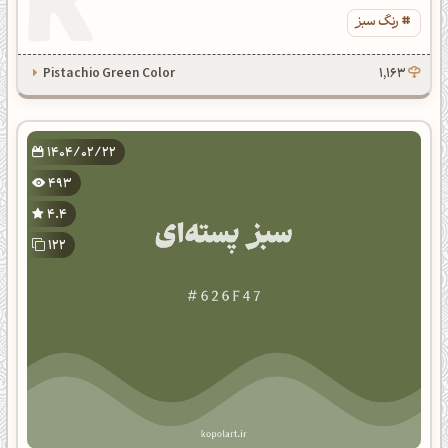
رنگ سبز
Pistachio Green Color
1,163
1404/02/22
493
4.4
122