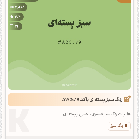
2,518
4.4
191
رنگ سبز پسته‌ای با کد A2C579
پالت رنگ سبز فسفری، یشمی و پسته ای
رنگ سبز