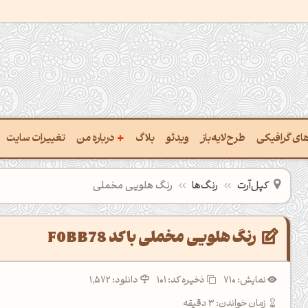
+
رهای گرافیکی
طرح‌لایه‌باز
ویدئو
بلاگ
درباره من
تغییرات سایت
ت پالت از تصویر
درباره‌من
کپل‌آرت
رنگ‌ها
رنگ هلویی مخملی
ب رنگ‌ها باهم
سفارش پروژه
 نام رنگ با کد Hex
تماس با ‌من
رنگ هلویی مخملی با کد F0BB78
خراج کد رنگ از عکس
سوالات متداول‌‌
نمایش: 710
ذخیره کد:
101
دانلود: 1,572
ت پالت رنگ با هوش‌مصنوعی
زمان خواندن: 3 دقیقه