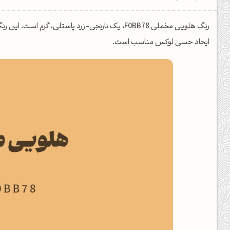
یل کدهای رنگ
رنگ هلویی مخملی F0BB78، یک نارنجی-زرد پاستلی، گر
تن رنگ مکمل
ایجاد حسی لوکس مناسب است.
ده تمام ابزارها