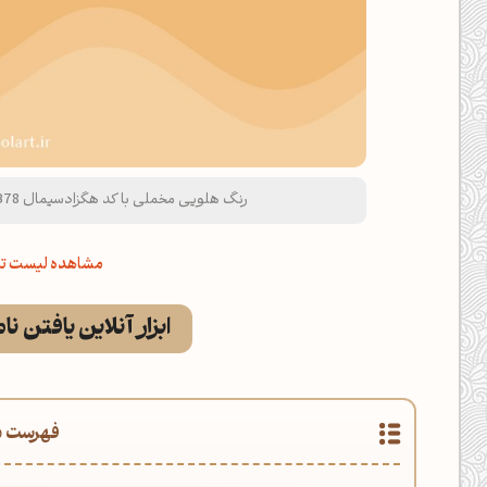
رنگ هلویی مخملی با کد هگزادسیمال F0BB78 و نام لاتین Velvet Peach Color
مشاهده لیست تم
ابزار آنلاین یافتن نا
فهرست م