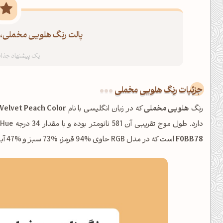
پالت رنگ هلویی مخملی، س
جزئیات رنگ هلویی مخملی
رنگ
هلویی مخملی
که در زبان انگلیسی با نام
Velvet Peach Color
دارد. طول موج تقریبی آن 581 نانومتر بوده و با مقدار 34 درجه Hue، در خانواده
F0BB78
است که در مدل RGB حاوی %94 قرمز، %73 سبز و %47 آبی می‌باشد.
عصرت بخیر❤️
کپل‌آرت رو دنبال کن!
کانال تلگرام
اینستاگرام