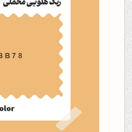
کانال ایــتا
کانال بلـــه
اَپ اندروید
اَپ ویندوز