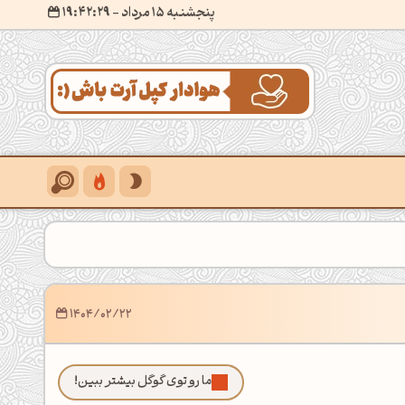
پنجشنبه 15 مرداد
- ۱۹:۴۲:۳۰
1404/02/22
ما رو توی گوگل بیشتر ببین!