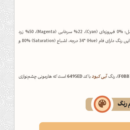
شامل: %0 فیروزه‌ای (Cyan)، %22 سرخابی (Magenta)، %50 زرد
(Yellow) و %6 مشکی (Key/Black) است. در فضای رنگی HSL نیز این رنگ دارای فام (Hue) 34° درجه، اشباع (Saturation) 80% و
F0BB
)، رنگ
آبی کبود
با کد
6495ED
است که هارمونی چشم‌نوازی
م رنگ