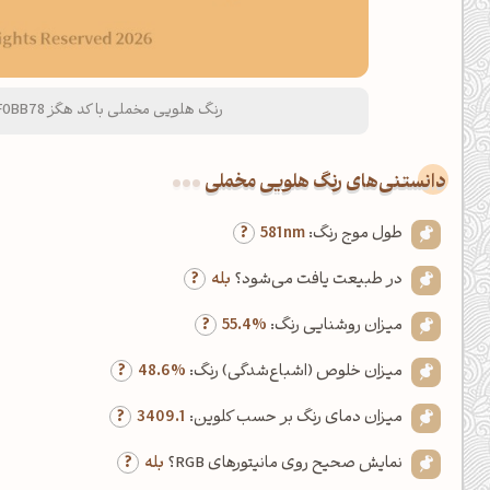
رنگ هلویی مخملی با کد هگز F0BB78 و نام لاتین Velvet Peach Color
دانستنی‌های رنگ هلویی مخملی
طول موج رنگ:
581nm
در طبیعت یافت می‌شود؟
بله
میزان روشنایی رنگ:
55.4%
میزان خلوص (اشباع‌شدگی) رنگ:
48.6%
میزان دمای رنگ بر حسب کلوین:
3409.1
نمایش صحیح روی مانیتورهای RGB؟
بله