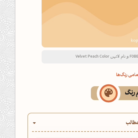
امی رنگ‌ها
م رنگ
طالب