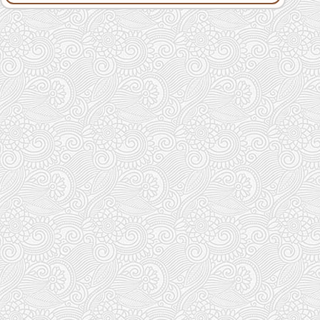
تایپوگرافی سه بعدی خیال رندر نمای کُلی و نزدیک