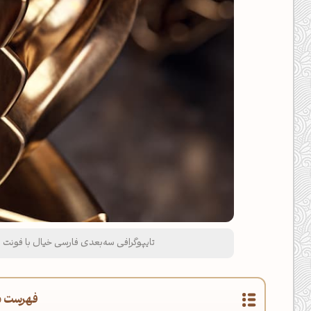
تایپوگرافی سه‌بعدی فارسی خیال با فونت 
فهرست م