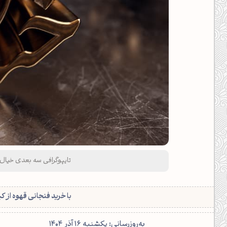
تایپوگرافی سه بعدی خیال ر
با خرید فنجانی قهوه از ک
‌به‌روزرسانی: یکشنبه 16 آذر 1404