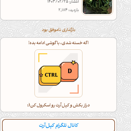
انتشار: 1403/02/25
بازدید: 2,184
بارگذاری ناموفق بود
اگه خسته شدی، با گوشی ادامه بده!
دراز بکش و کپل‌آرت رو اسکرول کن(:
کانال تلگرام کپل‌آرت