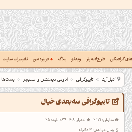
+
رهای گرافیکی
طرح‌لایه‌باز
ویدئو
بلاگ
درباره من
تغییرات سایت
ت پالت از تصویر
درباره‌من
کپل‌آرت
تایپوگرافی
ادوبی دیمنشن و استیجر
پست‌ها
ب رنگ‌ها باهم
سفارش پروژه
 نام رنگ با کد Hex
تماس با ‌من
تایپوگرافی سه‌بعدی خیال
خراج کد رنگ از عکس
سوالات متداول‌‌
نمایش: 2,171
امتیاز: 4.9
دانلود: 25
ت پالت رنگ با هوش‌مصنوعی
زمان خواندن: 3 دقیقه