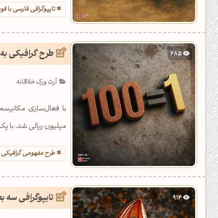
تایپوگرافی فارسی با ف
طرح گرافیکی به 
685
آرت ورک خلاقانه
میلیون ریالی شد. با یک 
طرح مفهومی گرافیکی
تایپوگرافی سه ب
914