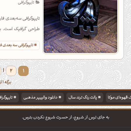
تایپوگرافی
تایپوگرافی سه‌بعدی فار
طراحی گرافیک است. ب
باشید.
تایپوگرافی سه بعدی ف
2
1
|
برگه 1 از 5
 قهوه‌ای موکا
پالت رنگ ترند سال
دانلود والپیپر مذهبی
تایپوگرا
به جای ترس از شروع، از حسرت شروع نکردن بترس.