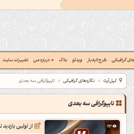
+
رهای گرافیکی
طرح‌لایه‌باز
ویدئو
بلاگ
درباره من
تغییرات سایت
ت پالت از تصویر
درباره‌من
کپل‌آرت
نگاره‌های گرافیکی
تایپوگرافی سه بعدی
ب رنگ‌ها باهم
سفارش پروژه
 نام رنگ با کد Hex
تماس با ‌من
تایپوگرافی سه بعدی
خراج کد رنگ از عکس
سوالات متداول‌‌
از اولین بازدید تا ۲.۵ میلیون
113
ت پالت رنگ با هوش‌مصنوعی