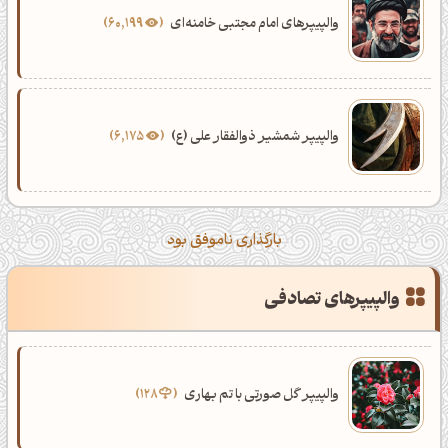
والپیپرهای امام مجتبی خامنه‌ای
60,199
والپیپر شمشیر ذوالفقار علی (ع)
6,175
بارگذاری ناموفق بود
والپیپرهای تصادفی
والپیپر گل صورتی با تم بهاری
128