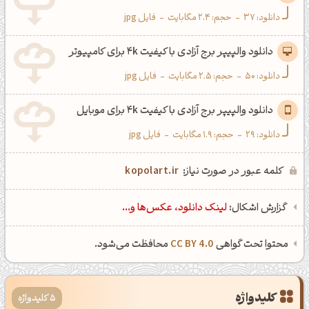
دانلود:
37
-
حجم: 2.4 مگابایت
-
فایل jpg
دانلود والپیپر برج آزادی با کیفیت 4k برای کامپیوتر
دانلود:
50
-
حجم: 2.5 مگابایت
-
فایل jpg
دانلود والپیپر برج آزادی با کیفیت 4k برای موبایل
دانلود:
29
-
حجم: 1.9 مگابایت
-
فایل jpg
کلمه عبور در صورت نیاز:
kopolart.ir
گزارش اشکال:
لینک دانلود، عکس‌ها و...
محتوا تحت گواهی
CC BY 4.0
محافظت می‌شود.
کلیدواژه
5 کلیدواژه