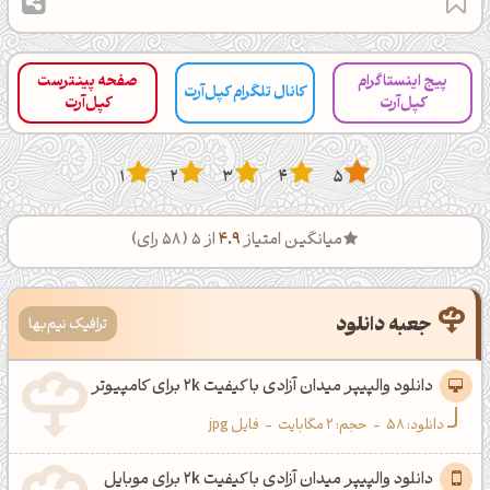
پیج اینستاگرام
صفحه پینترست
کانال تلگرام کپل‌آرت
کپل‌آرت
کپل‌آرت
1
2
3
4
5
میانگین امتیاز
4.9
از 5 (
58
رای)
جعبه دانلود
ترافیک نیم‌بها
دانلود والپیپر میدان آزادی با کیفیت 2k برای کامپیوتر
دانلود:
58
-
حجم: 2 مگابایت
-
فایل jpg
دانلود والپیپر میدان آزادی با کیفیت 2k برای موبایل