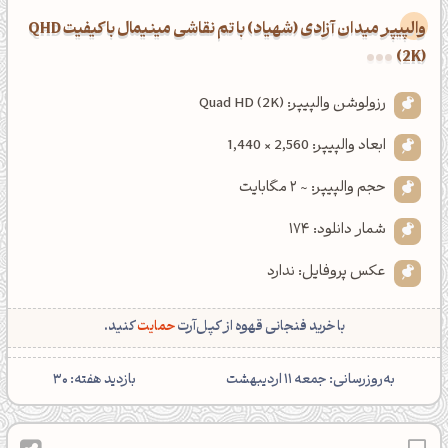
والپیپر میدان آزادی (شهیاد) با تم نقاشی مینیمال با کیفیت QHD
(2K)
رزولوشن والپیپر: Quad HD (2K)
ابعاد والپیپر: 2,560 × 1,440
حجم والپیپر: ~ 2 مگابایت
شمار دانلود: 174
عکس پروفایل: ندارد
با خرید فنجانی قهوه از کپل‌آرت
حمایت
کنید.
‌به‌روزرسانی: جمعه 11 اردیبهشت
بازدید هفته: 30