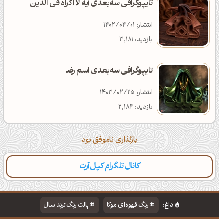
تایپوگرافی سه‌بعدی آیه لا اکراه فی الدین
انتشار: 1402/04/01
بازدید: 3,181
تایپوگرافی سه‌بعدی اسم رضا
انتشار: 1403/02/25
بازدید: 2,184
بارگذاری ناموفق بود
کانال تلگرام کپل‌آرت
دسته‌بندی
مطالب تازه
تایپوگرافی
پالت‌ها
داغ:
رنگ قهوه‌ای موکا
پالت رنگ ترند سال