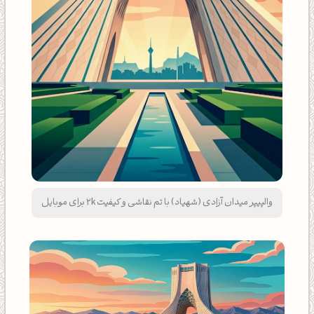
والپیپر میدان آزادی (شهیاد) با تم نقاشی و کیفیت 2k برای موبایل