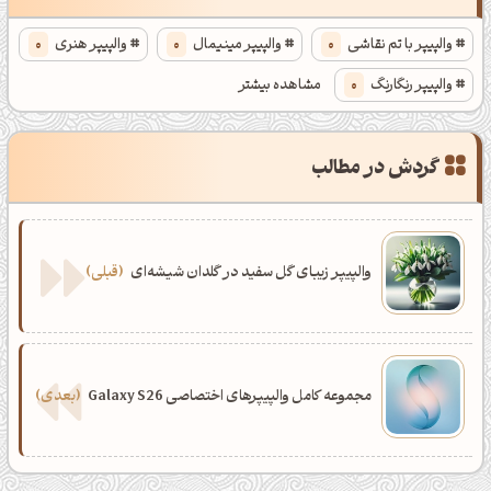
والپیپر با تم نقاشی
0
والپیپر مینیمال
0
والپیپر هنری
0
والپیپر رنگارنگ
0
مشاهده بیشتر
عصرت بخیر❤️
والپیپر ایران
0
کپل‌آرت رو دنبال کن!
گردش در مطالب
کانال تلگرام
اینستاگرام
کانال ایــتا
کانال بلـــه
والپیپر زیبای گل سفید در گلدان شیشه‌ای
قبلی
اَپ اندروید
اَپ ویندوز
مجموعه کامل والپیپرهای اختصاصی Galaxy S26
بعدی