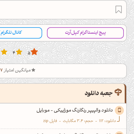
کانال ایــتا
کانال بلـــه
اَپ اندروید
اَپ ویندوز
پیج اینستاگرام کپل‌آرت
کانال تلگرام
3
4
5
میانگین امتیاز
.7
جعبه دانلود
دانلود والپیپر رنگارنگ موزاییکی - موبایل
دانلود:
112
-
حجم: 3.4 مگابایت
-
فایل zip