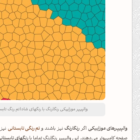
والپیپر موزاییکی رنگارنگ با رنگهای شاد(تم رنگ تابستانی) با کیفیت UHD (4k) ب
والپیپرهای موزاییکی
اگر
رنگارنگ
نیز باشند و
تم رنگی تابستانی
نیز 
صفحه کامپیوتر می‌دهند. این والپیپر رنگارنگ تماما با
رنگهای تابستان