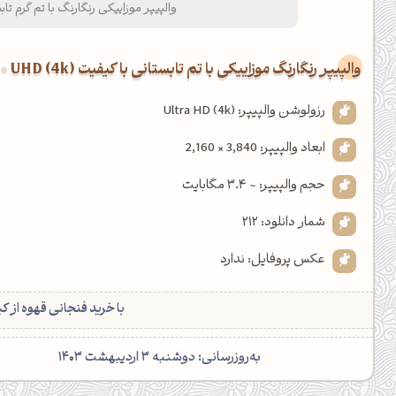
والپیپر موزاییکی رنگارنگ با تم گرم تا
والپیپر رنگارنگ موزاییکی با تم تابستانی با کیفیت UHD (4k)
رزولوشن والپیپر: Ultra HD (4k)
ابعاد والپیپر: 3,840 × 2,160
حجم والپیپر: ~ 3.4 مگابایت
شمار دانلود: 212
عکس پروفایل: ندارد
با خرید فنجانی قهوه از ک
شبت بخیر❤️
کپل‌آرت رو دنبال کن!
‌به‌روزرسانی: دوشنبه 3 اردیبهشت 1403
کانال تلگرام
اینستاگرام