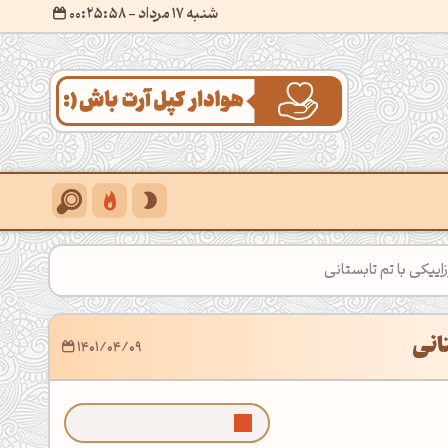
شنبه 17 مرداد
- ۰۰:۲۶:۰۰
اییکی با تم تابستانی
تانی
1401/04/09
ما رو توی گوگل بیشتر ببین!