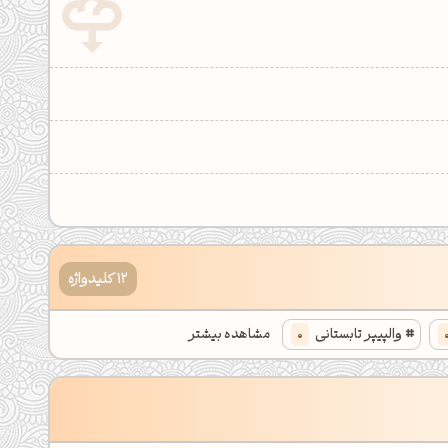
12 کلیدواژه
والپیپر تابستانی
0
مشاهده بیشتر
نگ
0
والپیپر تکستچر
0
پس زمینه روشن
0
بکگراند موزاییکی
0