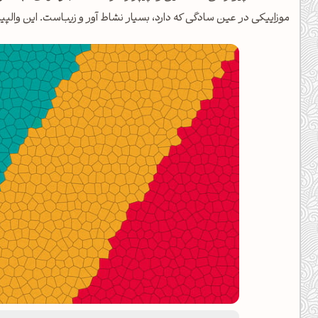
موزاییکی در عین سادگی که دارد، بسیار نشاط آور و زیباست. این والپی