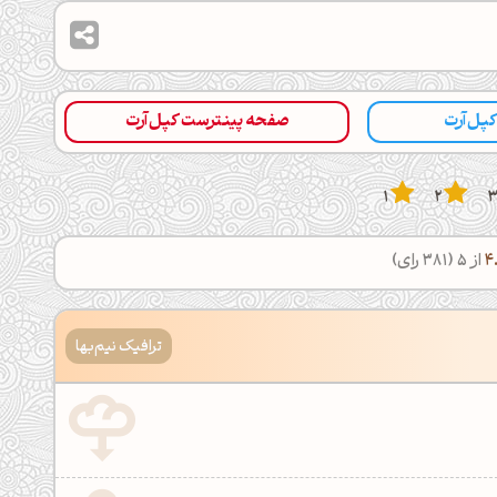
 کپل‌آرت
صفحه پینترست کپل‌آرت
1
2
4
از 5 (
381
رای)
ترافیک نیم‌بها