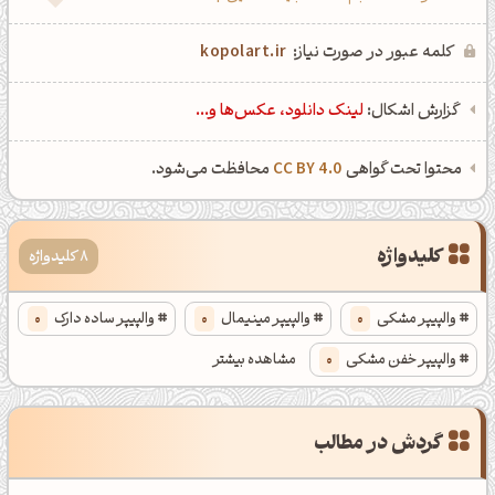
کلمه عبور در صورت نیاز:
kopolart.ir
گزارش اشکال:
لینک دانلود، عکس‌ها و...
محتوا تحت گواهی
CC BY 4.0
محافظت می‌شود.
کلیدواژه
8 کلیدواژه
والپیپر مشکی
0
والپیپر مینیمال
0
والپیپر ساده دارک
0
والپیپر خفن مشکی
0
مشاهده بیشتر
پس زمینه دارک
0
والپیپر مشکی خاص
0
گردش در مطالب
پس زمینه مینیمال مشکی
0
والپیپر انتزاعی
0