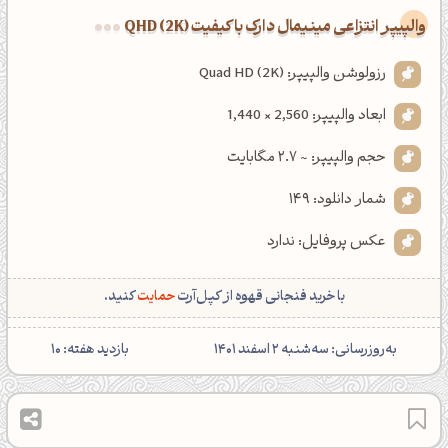
والپیپر انتزاعی مینیمال دارک با کیفیت QHD (2K)
رزولوشن والپیپر: Quad HD (2K)
ابعاد والپیپر: 2,560 × 1,440
حجم والپیپر: ~ 2.7 مگابایت
شمار دانلود: 149
عکس پروفایل: ندارد
با خرید فنجانی قهوه از کپل‌آرت
حمایت
کنید.
‌به‌روزرسانی: سه‌شنبه 2 اسفند 1401
بازدید هفته: 10