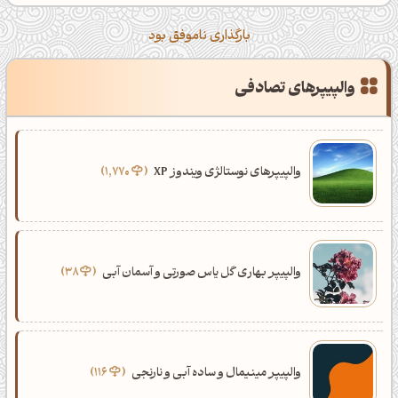
بارگذاری ناموفق بود
والپیپرهای تصادفی
والپیپرهای نوستالژی ویندوز XP
1,770
والپیپر بهاری گل یاس صورتی و آسمان آبی
38
والپیپر مینیمال و ساده آبی و نارنجی
116