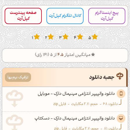
پیج اینستاگرام
صفحه پینترست
کانال تلگرام کپل‌آرت
کپل‌آرت
کپل‌آرت
1
2
3
4
5
میانگین امتیاز
4.5
از 5 (
141
رای)
جعبه دانلود
ترافیک نیم‌بها
دانلود والپیپر انتزاعی مینیمال دارک - موبایل
دانلود:
68
-
حجم: 2.7 مگابایت
-
فایل zip
دانلود والپیپر انتزاعی مینیمال دارک - دسکتاپ
دانلود:
81
-
حجم: 2.7 مگابایت
-
فایل zip