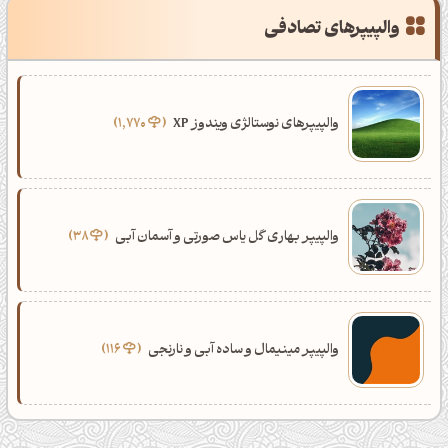
کپل‌آرت رو دنبال کن!
والپیپرهای تصادفی
کانال تلگرام
اینستاگرام
کانال ایــتا
کانال بلـــه
والپیپرهای نوستالژی ویندوز XP
1,770
اَپ اندروید
اَپ ویندوز
والپیپر بهاری گل یاس صورتی و آسمان آبی
38
والپیپر مینیمال و ساده آبی و نارنجی
116