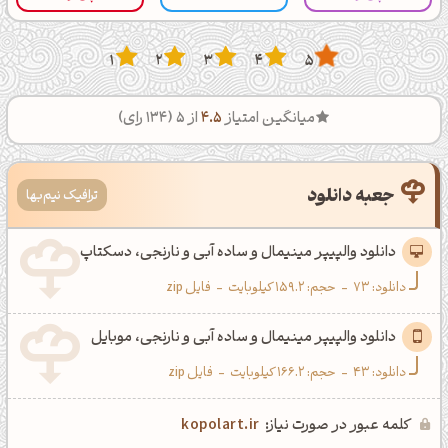
1
2
3
4
5
میانگین امتیاز
4.5
از 5 (
134
رای)
جعبه دانلود
ترافیک نیم‌بها
دانلود والپیپر مینیمال و ساده آبی و نارنجی، دسکتاپ
دانلود:
73
-
حجم: 159.2 کیلوبایت
-
فایل zip
دانلود والپیپر مینیمال و ساده آبی و نارنجی، موبایل
دانلود:
43
-
حجم: 166.2 کیلوبایت
-
فایل zip
کلمه عبور در صورت نیاز:
kopolart.ir