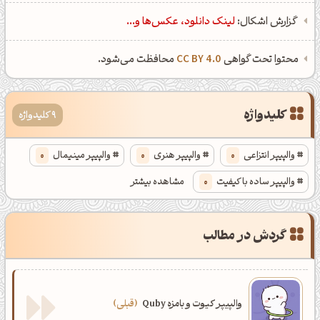
گزارش اشکال:
لینک دانلود، عکس‌ها و...
محتوا تحت گواهی
CC BY 4.0
محافظت می‌شود.
کلیدواژه
9 کلیدواژه
والپیپر انتزاعی
0
والپیپر هنری
0
والپیپر مینیمال
0
والپیپر ساده با کیفیت
0
مشاهده بیشتر
والپیپر رنگارنگ
0
پس زمینه مینیمال ساده
0
گردش در مطالب
پس زمینه ساده
0
والپیپر با تم آبرنگی
0
والپیپر با تم نقاشی
0
والپیپر کیوت و بامزه Quby
قبلی