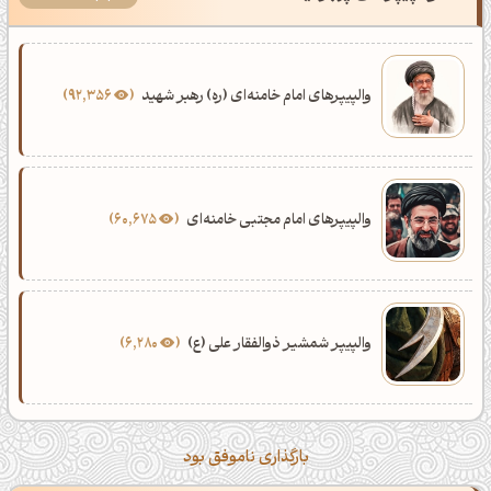
والپیپرهای امام خامنه‌ای (ره) رهبر شهید
92,356
والپیپرهای امام مجتبی خامنه‌ای
60,675
والپیپر شمشیر ذوالفقار علی (ع)
6,280
بارگذاری ناموفق بود
ظهرت بخیر❤️