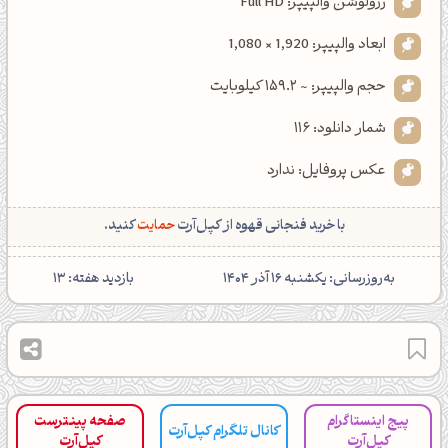
رزولوشن والپیپر: Full HD
ابعاد والپیپر: 1,920 × 1,080
حجم والپیپر: ~ 159.2 کیلوبایت
شمار دانلود: 116
عکس پروفایل: ندارد
با خرید فنجانی قهوه از کپل‌آرت
حمایت
کنید.
‌به‌روزرسانی: یکشنبه 16 آذر 1404
بازدید هفته: 13
پیج اینستاگرام
صفحه پینترست
کانال تلگرام کپل‌آرت
کپل‌آرت
کپل‌آرت