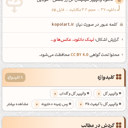
دانلود والپیپر مینیمال گل رز بنفش - موبایل
دانلود:
37
-
حجم: 3.2 مگابایت
-
فایل zip
کلمه عبور در صورت نیاز:
kopolart.ir
گزارش اشکال:
لینک دانلود، عکس‌ها و...
محتوا تحت گواهی
CC BY 4.0
محافظت می‌شود.
کلیدواژه
8 کلیدواژه
والپیپر گل
0
والپیپر گل و گلدان
0
والپیپر گل با کیفیت 4k
0
پس زمینه دخترونه
0
مشاهده بیشتر
والپیپر کیفیت بالای طبیعت
0
دانلود والپیپر طبیعت
0
گردش در مطالب
والپیپر مینیمال
0
والپیپر خاص
0