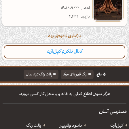
انتشار: 1401/09/22
بازدید: 4,442
بارگذاری ناموفق بود
کانال تلگرام کپل‌آرت
دسته‌بندی
مطالب تازه
تایپوگرافی
پالت‌ها
داغ:
رنگ قهوه‌ای موکا
پالت رنگ ترند سال
دانلود والپیپر مذهبی
تایپوگرافی شعر مولانا
هرگز بدون اطلاع قبلی به خانه و یا محل کار کسی نروید.
دسترسی آسان
کپل‌آرت
دانلود‌ والپیپر
پالت رنگ