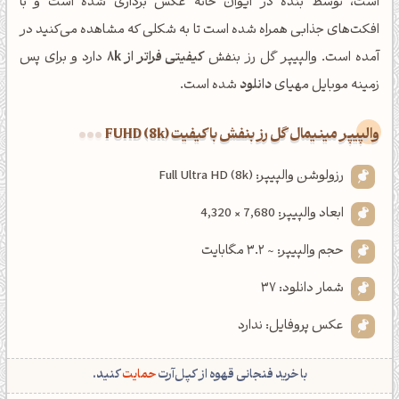
است، توسط بنده در ایوان خانه عکس برداری شده است و با
افکت‌های جذابی همراه شده است تا به شکلی که مشاهده می‌کنید در
آمده است. والپیپر گل رز بنفش
کیفیتی فراتر از 8k
دارد و برای پس
زمینه موبایل مهیای
دانلود
شده است.
والپیپر مینیمال گل رز بنفش با کیفیت FUHD (8k)
رزولوشن والپیپر: Full Ultra HD (8k)
ابعاد والپیپر: 7,680 × 4,320
حجم والپیپر: ~ 3.2 مگابایت
شمار دانلود: 37
عکس پروفایل: ندارد
با خرید فنجانی قهوه از کپل‌آرت
حمایت
کنید.