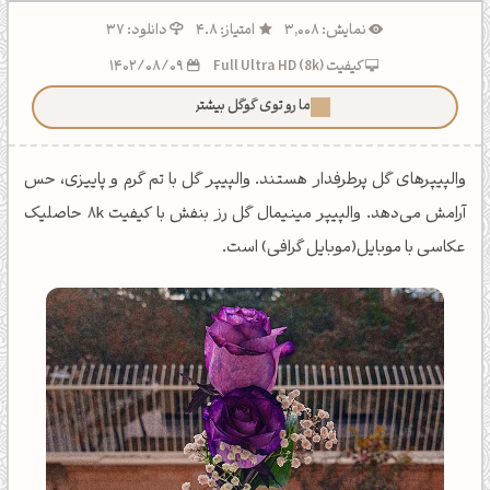
نمایش: 3,008
امتیاز: 4.8
دانلود: 37
کیفیت Full Ultra HD (8k)
1402/08/09
ما رو توی گوگل بیشتر ببین!
والپیپرهای گل پرطرفدار هستند. والپیپر گل با تم گرم و پاییزی، حس
آرامش می‌دهد. والپیپر مینیمال گل رز بنفش با کیفیت 8k حاصلیک
عکاسی با موبایل(موبایل گرافی) است.