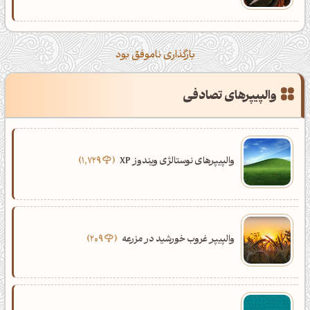
بارگذاری ناموفق بود
والپیپرهای تصادفی
والپیپرهای نوستالژی ویندوز XP
1,729
شبت بخیر❤️
کپل‌آرت رو دنبال کن!
کانال تلگرام
اینستاگرام
والپیپر غروب خورشید در مزرعه
209
کانال ایــتا
کانال بلـــه
اَپ اندروید
اَپ ویندوز