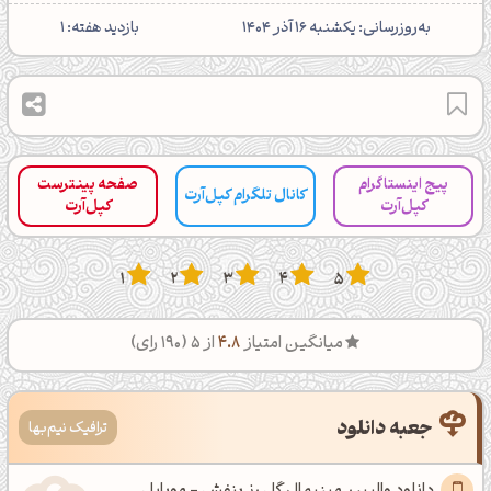
‌به‌روزرسانی: یکشنبه 16 آذر 1404
بازدید هفته: 1
پیج اینستاگرام
صفحه پینترست
کانال تلگرام کپل‌آرت
کپل‌آرت
کپل‌آرت
1
2
3
4
5
میانگین امتیاز
4.8
از 5 (
190
رای)
جعبه دانلود
ترافیک نیم‌بها