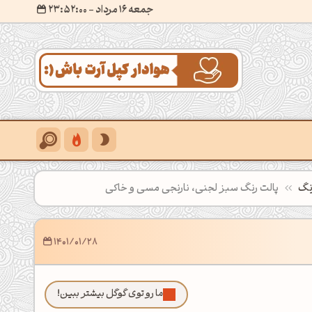
جمعه 16 مرداد
- ۲۳:۵۲:۰۱
نگ
پالت رنگ سبز لجنی، نارنجی مسی و خاکی
1401/01/28
ما رو توی گوگل بیشتر ببین!