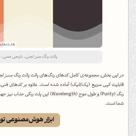
پالت رنگ سبز لجنی، نارنجی مسی، خا
رنگ (Purity) و طول موج (Wavelength) ا
شما است.
ابزار هوش‌مصنوعی تول