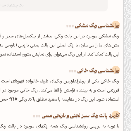
کانال ایــتا
کانال بلـــه
اَپ اندروید
اَپ ویندوز
روانشناسی رنگ مشکی
رنگ مشکی
موجود در این پالت رنگی، بیشتر از پیکسل‌های سبز و آ
متن‌های ما را می‌سازد، با رنگ اصلی این پالت یعنی نارنجی (نارنجی 
این پالت کمک کند. از این رنگ می‌توان برای نمایش متون استفاده نمود
روانشناسی رنگ خاکی
رنگ خاکی
یکی از پرطرفدارترین رنگهای
طیف خانواده قهوه‌ای
است وش
فروتنی است و به بیننده آرامش را القا می‌کند. رنگ خاکی موجود در 
استفاده شود. این رنگ در مقایسه با
سفید مطلق
با کد رنگی #fff حس خستگی بسیار کمتری در چشمان بیننده ایجاد می‌نماید.
کاربرد پالت رنگ سبز لجنی و نارنجی مسی
با توجه به بررسی روانشناسی رنگ همه رنگهای موجود در
پالت رنگ