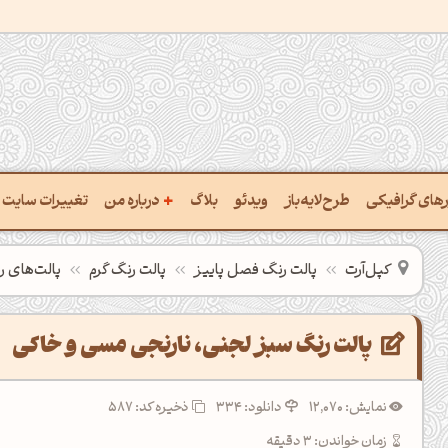
+
ارهای گرافیکی
طرح‌لایه‌باز
ویدئو
بلاگ
درباره من
تغییرات سایت
خت پالت از تصویر
درباره‌من
کپل‌آرت
پالت رنگ فصل پاییز
پالت رنگ گرم
پالت‌های ر
یب رنگ‌ها باهم
سفارش پروژه
تن نام رنگ با کد Hex
تماس با ‌من
پالت رنگ سبز لجنی، نارنجی مسی و خاکی
تخراج کد رنگ از عکس
سوالات متداول‌‌
نمایش: 12,070
دانلود: 334
ذخیره کد: 587
خت پالت رنگ با هوش‌مصنوعی
زمان خواندن: 3 دقیقه