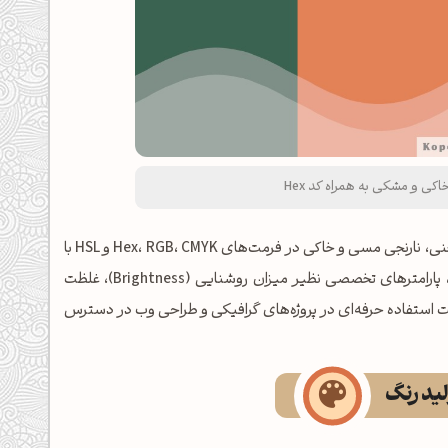
کی و مشکی به همراه کد Hex
در این بخش، مجموعه‌ی کامل کدهای رنگ‌های پالت پالت رنگ سبز لجنی، نارنجی مسی و خاکی در فرمت‌های Hex، RGB، CMYK و HSL با
قابلیت کپی سریع (یک‌کلیک) آماده شده است. علاوه بر کدهای فنی، پارامترهای تخصصی نظیر میزان روشنایی (Brightness)، غلظت
ین پلت رنگی جذاب نیز جهت استفاده حرفه‌ای در پروژه‌های گرافیکی و طراحی وب در دسترس
ید رنگ