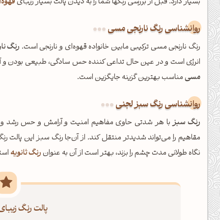
بسیار دارد. قبل از بررسی رنگها شما را به دیدن پالت بسیار زیبای
قهوه‌ا
روانشناسی رنگ نارنجی مسی
رنگ نارنجی مسی ترکیبی مابین خانواده قهوه‌ای و نارنجی است.
رنگ نا
انرژی است و در عین حال تداعی کننده حس سادگی، طبیعی بودن و آر
مسی
مناسب بهترین گزینه جایگزین است.
روانشناسی رنگ سبز لجنی
رنگ سبز
با هر شدتی حاوی مفاهیم امنیت و آرامش و حس رشد و
مقاهیم را می‌تواند شدیدتر منتقل کند. از آن‌جا رنگ سبز این پالت ر
نگاه طولانی مدت چشم را بزند، بهتر است از آن به عنوان
رنگ ثانویه
است
شبت بخیر❤️
کپل‌آرت رو دنبال کن!
پالت رنگ زیبای
کانال تلگرام
اینستاگرام