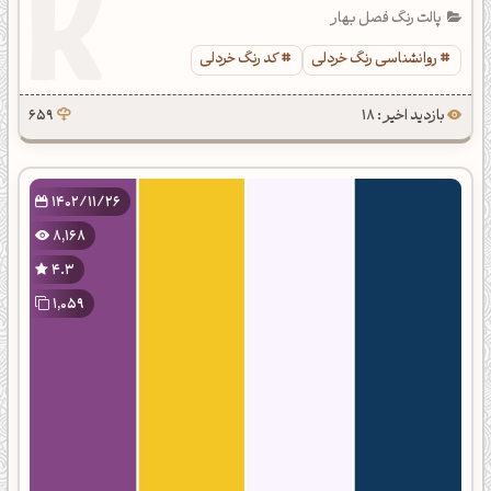
پالت رنگ فصل بهار
روانشناسی رنگ خردلی
کد رنگ خردلی
بازدید اخیر : 18
659
1402/11/26
8,168
4.3
1,059