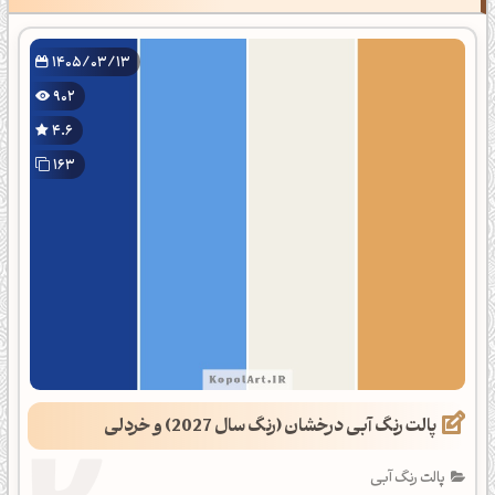
1405/03/13
902
4.6
163
پالت رنگ آبی درخشان (رنگ سال 2027) و خردلی
پالت رنگ آبی