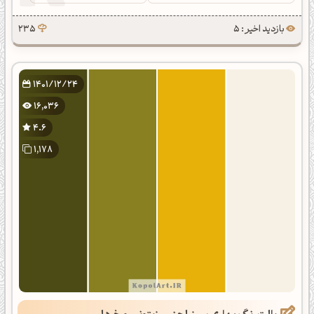
بازدید اخیر : 5
235
1401/12/24
16,036
4.6
1,178