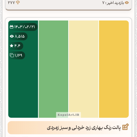
بازدید اخیر : 7
277
1403/02/21
8,515
4.4
1,169
پالت رنگ بهاری زرد خردلی و سبز زمردی