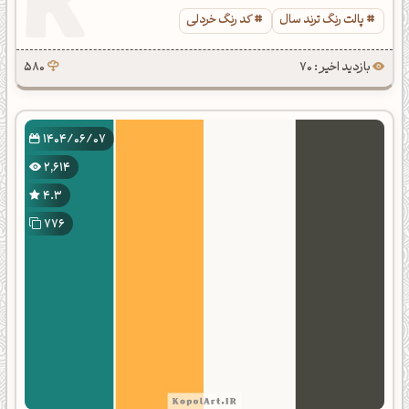
پالت رنگ ترند سال
کد رنگ خردلی
بازدید اخیر : 70
580
1404/06/07
2,614
4.3
776