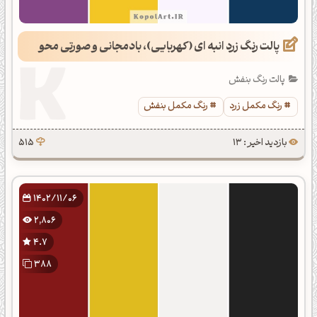
پالت رنگ زرد انبه ای (کهربایی)، بادمجانی و صورتی محو
پالت رنگ بنفش
رنگ مکمل زرد
رنگ مکمل بنفش
بازدید اخیر : 13
515
1402/11/06
2,806
4.7
388