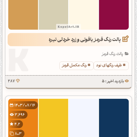
پالت رنگ قرمز یاقوتی و زرد خردلی تیره
پالت رنگ قرمز
طیف رنگهای نود
رنگ مکمل قرمز
بازدید اخیر : 5
287
1403/07/16
3,696
4.2
803