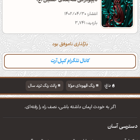
تایپوگرافی سه‌بعدی حسین (ع)
انتشار: 1402/04/30
بازدید: 3,741
بارگذاری ناموفق بود
کانال تلگرام کپل‌آرت
داغ:
رنگ قهوه‌ای موکا
پالت رنگ ترند سال
دانلود والپیپر مذهبی
تایپوگرافی شعر مولانا
اگر به خودت ایمان داشته باشی، نصف راه را رفته‌ای.
دسترسی آسان