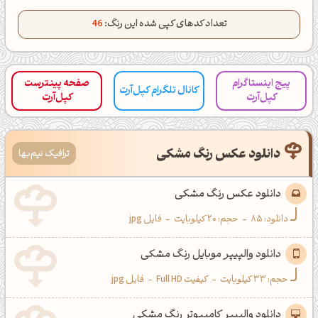
تعداد کدهای کپی شده این رنگ:
46
کانال ایــتا
کانال بلـــه
پیج اینستاگرام
صفحه پینترست
اَپ اندروید
اَپ ویندوز
کانال تلگرام کپل‌آرت
کپل‌آرت
کپل‌آرت
دانلود عکس رنگ مشکی
ترافیک نیم‌بها
دانلود عکس رنگ مشکی
دانلود:
85
-
حجم: 20 کیلوبایت
-
فایل jpg
دانلود والپیپر موبایل رنگ مشکی
حجم: 33 کیلوبایت
-
کیفیت Full HD
-
فایل jpg
دانلود والپیپر کامپیوتر رنگ مشکی