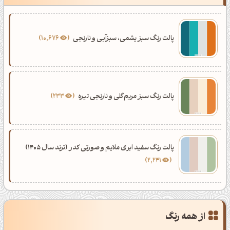
پالت رنگ سبز یشمی، سبزآبی و نارنجی
10,676
پالت رنگ سبز مریم‌گلی و نارنجی تیره
233
پالت رنگ سفید ابری ملایم و صورتی کدر (ترند سال 1405)
2,241
از همه رنگ