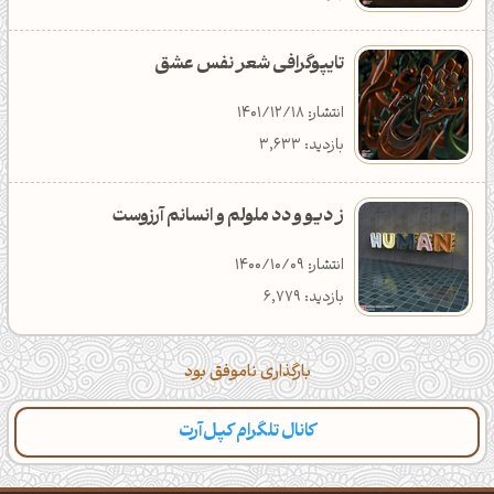
تایپوگرافی شعر نفس عشق
انتشار: 1401/12/18
بازدید: 3,633
ز دیو و دد ملولم و انسانم آرزوست
انتشار: 1400/10/09
بازدید: 6,779
بارگذاری ناموفق بود
کانال تلگرام کپل‌آرت
دسته‌بندی
مطالب تازه
تایپوگرافی
پالت‌ها