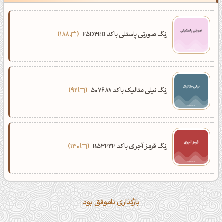
رنگ صورتی پاستلی با کد F5D4ED
188
رنگ نیلی متالیک با کد 507687
92
رنگ قرمز آجری با کد B53F3F
130
بارگذاری ناموفق بود