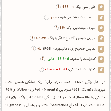
طول موج رنگ:
463nm
در طبیعت یافت می‌شود؟
خیر
میزان روشنایی رنگ:
1%
میزان خلوص (اشباع‌شدگی) رنگ:
63.5%
نمایش صحیح روی مانیتورهای RGB؟
بله
کنتراست با سفید:
17.64:1 - عالی
کنتراست با مشکی:
1.19:1 - ضعیف
در مدل رنگی CMYK (مناسب برای چاپ)، رنگ
مشکی
شامل: %65
فیروزه‌ای (Cyan)، %68 سرخابی (Magenta)، %0 زرد (Yellow) و %76
مشکی (Key/Black) است. در فضای رنگی HSL نیز این رنگ دارای فام
(Hue) 243° درجه، اشباع (Saturation) 52% و روشنایی (Lightness)