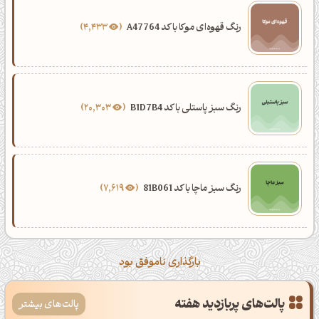
رنگ قهوه‌ای موکا با کد A47764
4,433
رنگ سبز پاستلی با کد B1D7B4
20,303
رنگ سبز ماچا با کد 81B061
7,619
بارگذاری ناموفق بود
پالت‌های پربازدید هفته
پالت‌های بیشتر