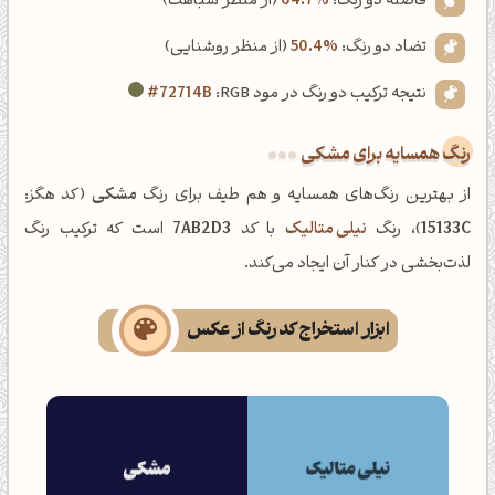
فاصله دو رنگ:
64.7%
(از منظر شباهت)
تضاد دو رنگ:
50.4%
(از منظر روشنایی)
نتیجه ترکیب دو رنگ در مود RGB:
#72714B
رنگ همسایه برای مشکی
از بهترین رنگ‌های همسایه و هم طیف برای رنگ
مشکی
(کد هگز:
15133C
)، رنگ
نیلی متالیک
با کد
7AB2D3
است که ترکیب رنگ
لذت‌بخشی در کنار آن ایجاد می‌کند.
ابزار استخراج کد رنگ از عکس