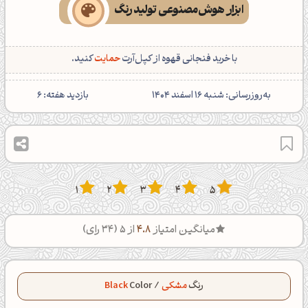
ابزار هوش‌مصنوعی تولید رنگ
با خرید فنجانی قهوه از کپل‌آرت
حمایت
کنید.
‌به‌روزرسانی: شنبه 16 اسفند 1404
بازدید هفته:
6
1
2
3
4
5
میانگین امتیاز
4.8
از 5 (
34
رای)
رنگ
مشکی
/
Color
Black