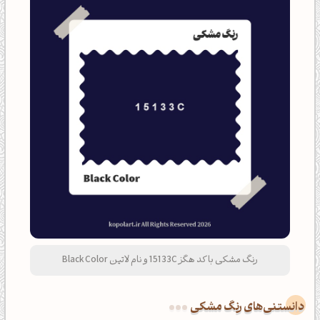
رنگ مشکی با کد هگز 15133C و نام لاتین Black Color
دانستنی‌های رنگ مشکی