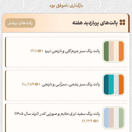
بارگذاری ناموفق بود
پالت‌های پربازدید هفته
پالت‌های بیشتر
پالت رنگ سبز مریم‌گلی و نارنجی تیره
218
پالت رنگ سبز یشمی، سبزآبی و نارنجی
10,659
پالت رنگ سفید ابری ملایم و صورتی کدر (ترند سال 1405)
2,236