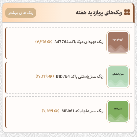
رنگ‌های پربازدید هفته
رنگ‌های بیشتر
رنگ قهوه‌ای موکا با کد A47764
4,351
رنگ سبز پاستلی با کد B1D7B4
20,229
رنگ سبز ماچا با کد 81B061
7,579