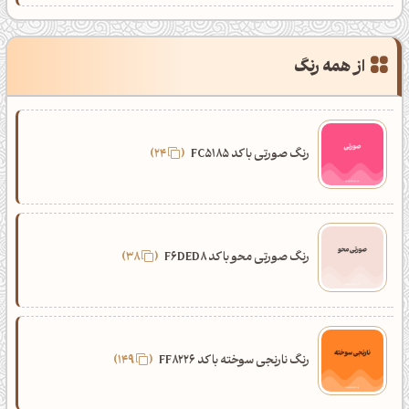
از همه رنگ
رنگ صورتی با کد FC5185
24
رنگ صورتی محو با کد F6DED8
38
رنگ نارنجی سوخته با کد FF8226
149