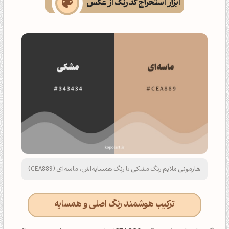
ابزار استخراج کد رنگ از عکس
هارمونی ملایم رنگ مشکی با رنگ همسایه‌اش، ماسه‌ای (CEA889)
ترکیب هوشمند رنگ اصلی و همسایه