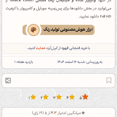
در انتها؛
والپیپر ساده و مینیمال رنگ مشکی (Black Color)
را
می‌توانید در بخش دانلودها برای پس‌زمینه موبایل و کامپیوتر با کیفیت
Full HD دانلود نمایید.
ابزار هوش‌مصنوعی تولید رنگ
با خرید فنجانی قهوه از کپل‌آرت
حمایت
کنید.
‌به‌روزرسانی: شنبه 16 اسفند 1404
بازدید هفته:
1
1
2
3
4
5
میانگین امتیاز
4.3
از 5 (
19
رای)