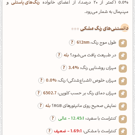
%0.0 (کمتر از ۲۰ درصد)، از اعضای خانواده
رنگ‌های پاستلی
و
مینیمال به شمار می‌رود.
دانستنی‌های رنگ مشکی
طول موج رنگ:
612nm
در طبیعت یافت می‌شود؟
بله
میزان روشنایی رنگ:
3.4%
میزان خلوص (اشباع‌شدگی) رنگ:
0.0%
میزان دمای رنگ بر حسب کلوین:
6502.7
نمایش صحیح روی مانیتورهای RGB؟
بله
کنتراست با سفید:
12.45:1 - عالی
کنتراست با مشکی:
1.69:1 - ضعیف