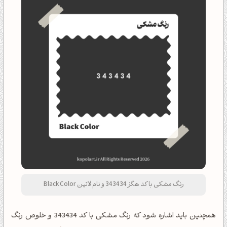
رنگ مشکی با کد هگز 343434 و نام لاتین Black Color
همچنین باید اشاره شود که رنگ مشکی با کد 343434 و خلوص رنگ