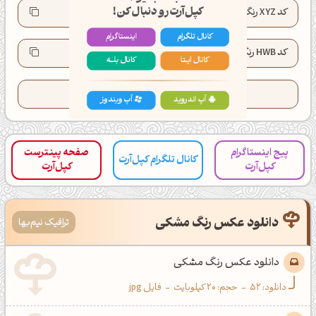
کد XYZ رنگ:
XYZ(3.3, 3.4, 3.7)
کانال تلگرام
اینستاگرام
کد HWB رنگ:
HWB(0°, 20%, 80%)
کانال ایــتا
کانال بلـــه
تعداد کدهای کپی شده این رنگ:
194
اَپ اندروید
اَپ ویندوز
پیج اینستاگرام
صفحه پینترست
کانال تلگرام کپل‌آرت
کپل‌آرت
کپل‌آرت
دانلود عکس رنگ مشکی
ترافیک نیم‌بها
دانلود عکس رنگ مشکی
دانلود:
52
-
حجم: 20 کیلوبایت
-
فایل jpg