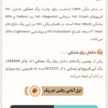
در مدل رنگی CMYK (مناسب برای چاپ)، رنگ
مشکی
شامل: %0
فیروزه‌ای (Cyan)، %0 سرخابی (Magenta)، %0 زرد (Yellow) و %80
مشکی (Key/Black) است. در فضای رنگی HSL نیز این رنگ دارای فام
(Hue) 0° درجه، اشباع (Saturation) 0% و روشنایی (Lightness) 20%
می‌باشد.
رنگ مکمل برای مشکی
یکی از بهترین رنگ‌های مکمل برای رنگ
مشکی
(کد هگز:
343434
)،
رنگ
آبی فیروزه‌ای پاستلی
با کد
67CCCC
است که هارمونی چشم‌نوازی
در کنار آن ایجاد می‌کند.
ابزار آنلاین یافتن نام رنگ