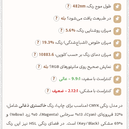
طول موج رنگ:
482nm
در طبیعت یافت می‌شود؟
بله
میزان روشنایی رنگ:
5.6%
میزان خلوص (اشباع‌شدگی) رنگ:
19.3%
میزان دمای رنگ بر حسب کلوین:
10883.6
نمایش صحیح روی مانیتورهای RGB؟
بله
کنتراست با سفید:
9.9:1 - عالی
کنتراست با مشکی:
2.12:1 - ضعیف
در مدل رنگی CMYK (مناسب برای چاپ)، رنگ
خاکستری ذغالی
شامل:
%32 فیروزه‌ای (Cyan)، %13 سرخابی (Magenta)، %0 زرد (Yellow) و
%69 مشکی (Key/Black) است. در فضای رنگی HSL نیز این رنگ