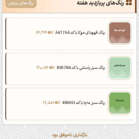
رنگ‌های پربازدید هفته
رنگ‌های بیشتر
رنگ قهوه‌ای موکا با کد A47764
4,316
رنگ سبز پاستلی با کد B1D7B4
20,186
رنگ سبز ماچا با کد 81B061
7,551
بارگذاری ناموفق بود