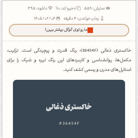
نمایش: 559
ذخیره کد:
110
دانلود: 395
زمان خواندن: 4 دقیقه
1405/02/04
ما رو توی گوگل بیشتر ببین!
خاکستری ذغالی (36454F): رنگ قدرت و پیچیدگی است. ترکیب،
مکمل‌ها، روانشناسی و کاربردهای این رنگ تیره و شیک را برای
استایل‌های مدرن و رسمی کشف کنید.