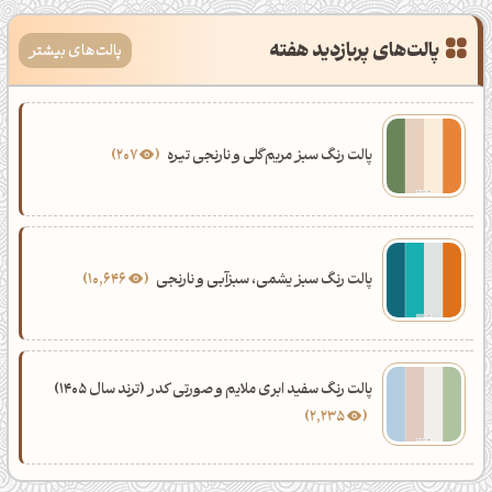
پالت‌های پربازدید هفته
پالت‌های بیشتر
پالت رنگ سبز مریم‌گلی و نارنجی تیره
207
پالت رنگ سبز یشمی، سبزآبی و نارنجی
10,646
پالت رنگ سفید ابری ملایم و صورتی کدر (ترند سال 1405)
2,235