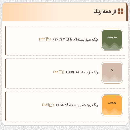
از همه رنگ
رنگ سبز پسته‌ای با کد 626F47
122
رنگ بژ با کد D4BDAC
42
رنگ زرد طلایی با کد FFAD46
102