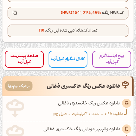
کد HWB رنگ:
HWB(204°, 21%, 69%)
تعداد کدهای کپی شده این رنگ:
110
پیج اینستاگرام
صفحه پینترست
کانال تلگرام کپل‌آرت
کپل‌آرت
کپل‌آرت
دانلود عکس رنگ خاکستری ذغالی
ترافیک نیم‌بها
دانلود عکس رنگ خاکستری ذغالی
دانلود:
395
-
حجم: 20 کیلوبایت
-
فایل jpg
دانلود والپیپر موبایل رنگ خاکستری ذغالی