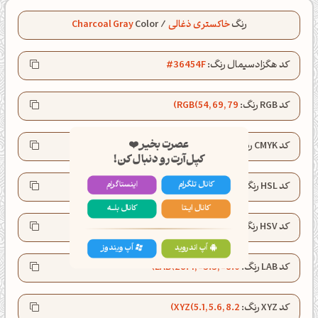
رنگ
خاکستری ذغالی
/
Color
Charcoal Gray
کد هگزادسیمال رنگ:
#36454F
کد RGB رنگ:
RGB(54, 69, 79)
عصرت بخیر❤️
کپل‌آرت رو دنبال کن!
کد CMYK رنگ:
CMYK(32,13,0,69)
کانال تلگرام
اینستاگرام
کد HSL رنگ:
HSL(204°, 19%, 26%)
کانال ایــتا
کانال بلـــه
کد HSV رنگ:
HSV(204°, 32%, 31%)
کد LAB رنگ:
LAB(28.4, -3.3, -8.0)
اَپ اندروید
اَپ ویندوز
کد XYZ رنگ:
XYZ(5.1, 5.6, 8.2)