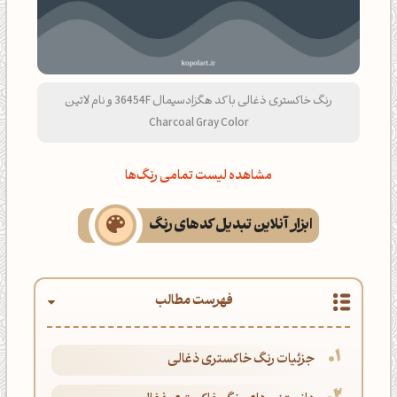
رنگ خاکستری ذغالی با کد هگزادسیمال 36454F و نام لاتین
Charcoal Gray Color
مشاهده لیست تمامی رنگ‌ها
ابزار آنلاین تبدیل کدهای رنگ
فهرست مطالب
جزئیات رنگ خاکستری ذغالی