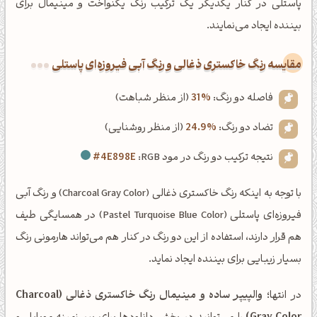
پاستلی در کنار یکدیگر یک ترکیب رنگ یکنواخت و مینیمال برای
بیننده ایجاد می‌نمایند.
‌مقایسه رنگ خاکستری ذغالی و رنگ آبی فیروزه‌ای پاستلی
فاصله دو رنگ:
31%
(از منظر شباهت)
تضاد دو رنگ:
24.9%
(از منظر روشنایی)
نتیجه ترکیب دو رنگ در مود RGB:
#4E898E
با توجه به اینکه رنگ خاکستری ذغالی (Charcoal Gray Color) و رنگ آبی
فیروزه‌ای پاستلی (Pastel Turquoise Blue Color) در همسایگی طیف
هم قرار دارند، استفاده از این دو رنگ در کنار هم می‌تواند هارمونی رنگ
بسیار زیبایی برای بیننده ایجاد نماید.
در انتها؛
والپیپر ساده و مینیمال رنگ خاکستری ذغالی (Charcoal