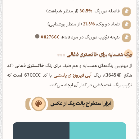
فاصله دو رنگ:
30.5%
(از منظر شباهت)
تضاد دو رنگ:
21.5%
(از منظر روشنایی)
نتیجه ترکیب دو رنگ در مود RGB:
#82766C
رنگ همسایه برای خاکستری ذغالی
از بهترین رنگ‌های همسایه و هم طیف برای رنگ
خاکستری ذغالی
(کد
هگز:
36454F
)، رنگ
آبی فیروزه‌ای پاستلی
با کد
67CCCC
است که
ترکیب رنگ لذت‌بخشی در کنار آن ایجاد می‌کند.
ابزار استخراج پالت رنگ از عکس