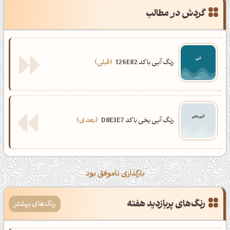
گردش در مطالب
رنگ آبی با کد 126E82
قبلی
رنگ آبی یخی با کد D8E3E7
بعدی
بارگذاری ناموفق بود
رنگ‌های پربازدید هفته
رنگ‌های بیشتر