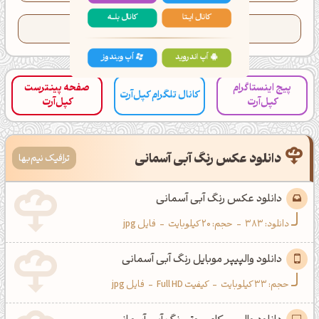
کانال ایــتا
کانال بلـــه
تعداد کدهای کپی شده این رنگ:
186
اَپ اندروید
اَپ ویندوز
پیج اینستاگرام
صفحه پینترست
کانال تلگرام کپل‌آرت
کپل‌آرت
کپل‌آرت
دانلود عکس رنگ آبی آسمانی
ترافیک نیم‌بها
دانلود عکس رنگ آبی آسمانی
دانلود:
383
-
حجم: 20 کیلوبایت
-
فایل jpg
دانلود والپیپر موبایل رنگ آبی آسمانی
حجم: 33 کیلوبایت
-
کیفیت Full HD
-
فایل jpg