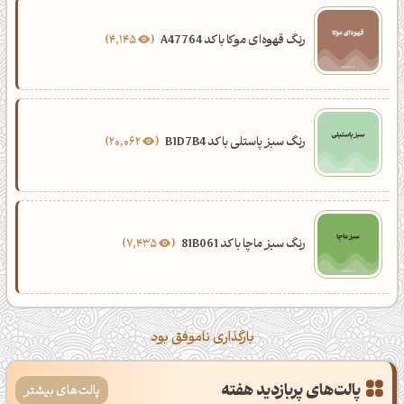
رنگ قهوه‌ای موکا با کد A47764
4,145
رنگ سبز پاستلی با کد B1D7B4
20,062
رنگ سبز ماچا با کد 81B061
7,435
بارگذاری ناموفق بود
پالت‌های پربازدید هفته
پالت‌های بیشتر