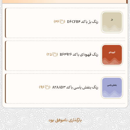
رنگ بژ با کد D6CFB4
46
رنگ قهوه‌ای با کد B64926
25
رنگ بنفش یاسی با کد A2A8D3
96
بارگذاری ناموفق بود