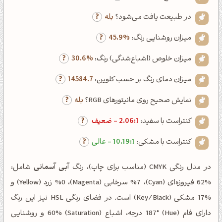
در طبیعت یافت می‌شود؟
بله
میزان روشنایی رنگ:
45.9%
میزان خلوص (اشباع‌شدگی) رنگ:
30.6%
میزان دمای رنگ بر حسب کلوین:
14584.7
نمایش صحیح روی مانیتورهای RGB؟
بله
کنتراست با سفید:
2.06:1 - ضعیف
کنتراست با مشکی:
10.19:1 - عالی
در مدل رنگی CMYK (مناسب برای چاپ)، رنگ
آبی آسمانی
شامل:
%62 فیروزه‌ای (Cyan)، %7 سرخابی (Magenta)، %0 زرد (Yellow) و
%17 مشکی (Key/Black) است. در فضای رنگی HSL نیز این رنگ
دارای فام (Hue) 187° درجه، اشباع (Saturation) 60% و روشنایی