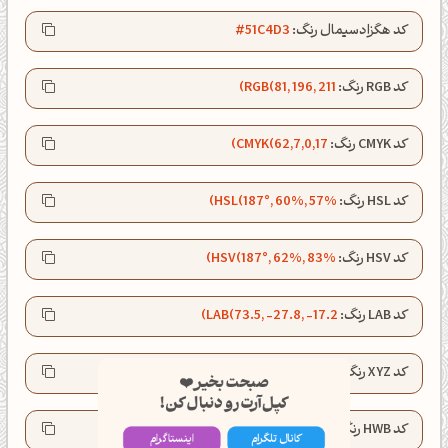
کد هگزادسیمال رنگ:
#51C4D3
کد RGB رنگ:
RGB(81, 196, 211)
کد CMYK رنگ:
CMYK(62,7,0,17)
کد HSL رنگ:
HSL(187°, 60%, 57%)
کد HSV رنگ:
HSV(187°, 62%, 83%)
کد LAB رنگ:
LAB(73.5, -27.8, -17.2)
صبحت بخیر❤️
کد XYZ رنگ:
XYZ(34.9, 45.9, 68.6)
کپل‌آرت رو دنبال کن!
کانال تلگرام
اینستاگرام
کد HWB رنگ:
HWB(187°, 32%, 17%)