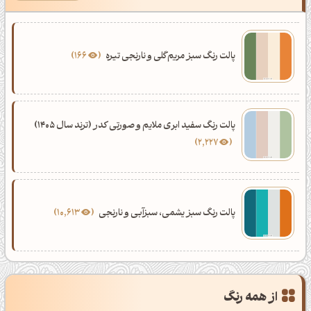
پالت رنگ سبز مریم‌گلی و نارنجی تیره
166
پالت رنگ سفید ابری ملایم و صورتی کدر (ترند سال 1405)
2,227
پالت رنگ سبز یشمی، سبزآبی و نارنجی
10,613
از همه رنگ