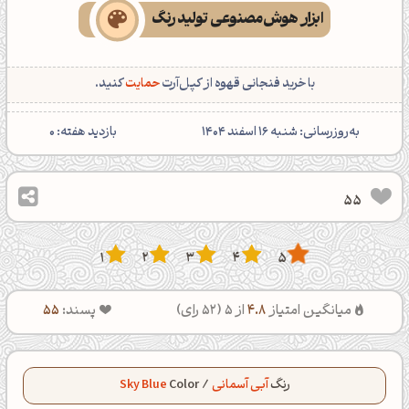
ابزار هوش‌مصنوعی تولید رنگ
با خرید فنجانی قهوه از کپل‌آرت
حمایت
کنید.
‌به‌روزرسانی: شنبه 16 اسفند 1404
بازدید هفته:
0
55
1
2
3
4
5
میانگین امتیاز
4.8
از 5 (
52
رای)
پسند:
55
رنگ
آبی آسمانی
/
Color
Sky Blue